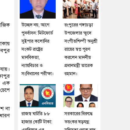
মাজিক
উচ্ছেদ নয়, আগে
রংপুরের গঙ্গাচড়া
পুনর্বাসন: মিটফোর্ড
উপজেলার ক্ষুদে
সুইপার কলোনির
সংগীতশিল্পী অনুশ্রী
লাকায়
সংকট রাষ্ট্রের
রায়ের স্বপ্ন পূরণ
বপুর
মানবিকতা,
করলেন মাননীয়
ন্যায়বিচার ও
প্রধানমন্ত্রী তারেক
যায়।
সংবিধানের পরীক্ষা।
রহমান।
ফাপুর
ীয় এক
 চেপে
াশ না
রাজস্ব ঘাটতি ৮৮
সরকারের বিরুদ্ধে
 ধারণ
হাজার কোটি টাকা:
ভয়ংকর ষড়যন্ত্র: