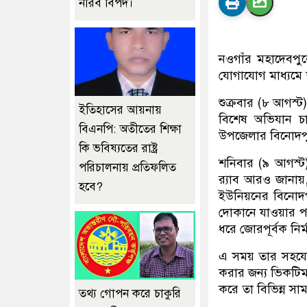
নীরব বিপদ।
নওগাঁর মহাদেবপুর
যোগাযোগ মাধ্যমে 
শুক্রবার (৮ আগস্
ইতিহাসের আয়নায়
বিশেষ অভিযান চ
বিএনপি: অতীতের শিক্ষা
উপজেলার বিনোদপু
কি ভবিষ্যতের রাষ্ট্র
শনিবার (৯ আগস্ট) 
পরিচালনায় প্রতিফলিত
র‌্যাব আরও জানা
হবে?
ইউনিয়নের বিনোদপু
দোকানে যাওয়ার পথে
ধরে জোরপূর্বক নির
এ সময় তার সহযোগ
করার জন্য ভিকটিমক
করে তা বিভিন্ন স
তথ্য গোপন করে চাকুরি