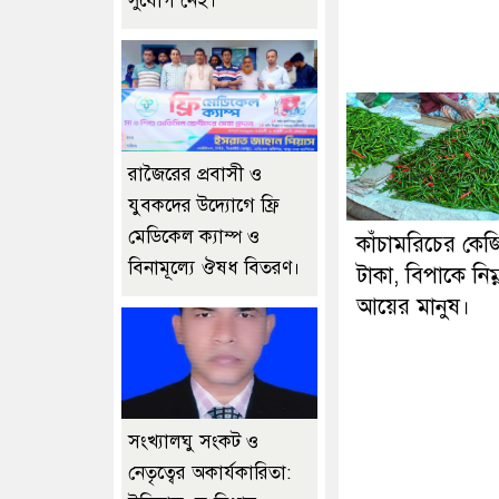
সুযোগ নেই।
রাজৈরের‌ প্রবাসী ও
যুবকদের উদ্যোগে ফ্রি
মেডিকেল ক্যাম্প ও
কাঁচামরিচের কে
বিনামূল্যে ঔষধ বিতরণ।
টাকা, বিপাকে নিম্
আয়ের মানুষ।
সংখ্যালঘু সংকট ও
নেতৃত্বের অকার্যকারিতা: