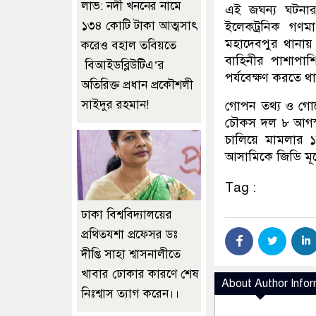
লাভ: নদী খননের নামে
এই জঘন্য ঘটনার প
১৩৪ কোটি টাকা আত্মসাৎ
ইলেকট্রনিক গণম
মহাদেবপুর থানায়
করেও বহাল তবিয়তে
বাহিনীর পাশাপাশ
বিআইডব্লিউটিএ’র
পর্যবেক্ষণ করতে থ
অতিরিক্ত প্রধান প্রকৌশলী
সাইদুর রহমান!
গোপন তথ্য ও গোয়ে
চৌকস দল ৮ আগস্
চালিয়ে মামলার 
আসামিকে জিডি মূলে
Tag :
ঢাকা বিশ্ববিদ্যালয়ের
প্রথিতযশা প্রফেসর ডঃ
দীপ্তি সাহা শ্বাসনালীতে
খাবার ঢোকার কারণে শেষ
About Author Infor
নিঃশ্বাস ত্যাগ করেন।।