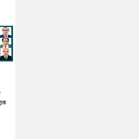
া
তিক