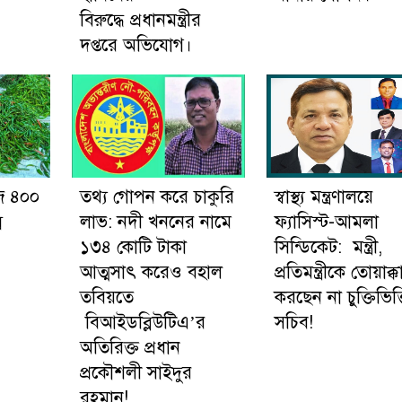
বিরুদ্ধে প্রধানমন্ত্রীর
দপ্তরে অভিযোগ।
জি ৪০০
তথ্য গোপন করে চাকুরি
স্বাস্থ্য মন্ত্রণালয়ে
ন
লাভ: নদী খননের নামে
ফ্যাসিস্ট-আমলা
১৩৪ কোটি টাকা
সিন্ডিকেট: মন্ত্রী,
আত্মসাৎ করেও বহাল
প্রতিমন্ত্রীকে তোয়াক্ক
তবিয়তে
করছেন না চুক্তিভিত্
বিআইডব্লিউটিএ’র
সচিব!
অতিরিক্ত প্রধান
প্রকৌশলী সাইদুর
রহমান!