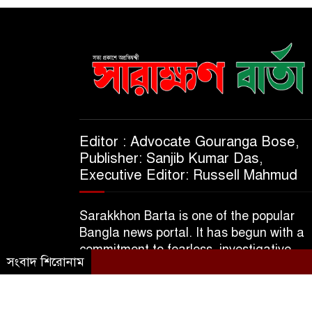
Editor : Advocate Gouranga Bose,
Publisher: Sanjib Kumar Das,
Executive Editor: Russell Mahmud
Sarakkhon Barta is one of the popular
Bangla news portal. It has begun with a
commitment to fearless, investigative,
সংবাদ শিরোনাম
informative & independent journalism.
© 2025 A Subsidiary of M/S Kajol Trader