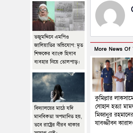
তজুমদ্দিনে এমপিও
জালিয়াতির অভিযোগ: মৃত
More News Of 
শিক্ষকের ব্যাংক হিসাব
ব্যবহার নিয়ে তোলপাড়।
কুমিল্লার লাকসাম
সোহান হত্যা মাম
বিদ্যালয়ের মাঠে যদি
মিজানুর রহমানে
মানবিকতা অপমানিত হয়,
যাবজ্জীবন কারাদণ
তবে রাষ্ট্রের নীরব থাকার