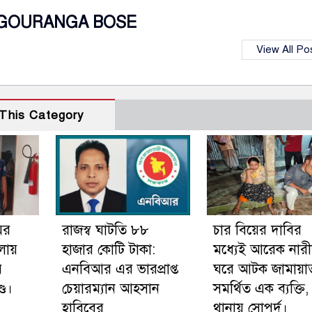
GOURANGA BOSE
View All Po
This Category
ের
রাজস্ব ঘাটতি ৮৮
চার বিয়ের দাবির
লায়
হাজার কোটি টাকা:
মধ্যেই আরেক নার
র
এনবিআর এর ভারপ্রাপ্ত
ঘরে আটক জামায়া
্ড।
চেয়ারম্যান আহসান
সমর্থিত এক ব্যক্তি,
হাবিবের
থানায় সোপর্দ।