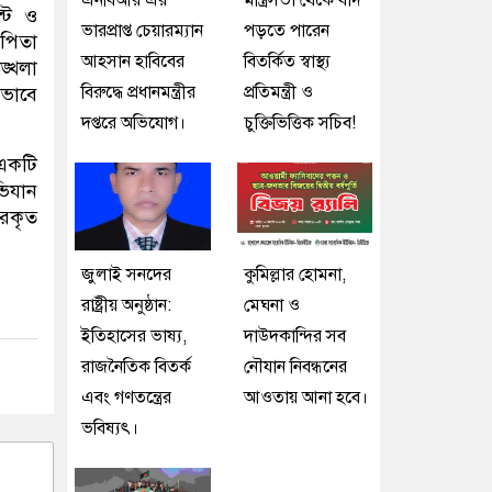
এনবিআর এর
মন্ত্রিসভা থেকে বাদ
ন্ট ও
ভারপ্রাপ্ত চেয়ারম্যান
পড়তে পারেন
পিতা
আহসান হাবিবের
বিতর্কিত স্বাস্থ্য
ঙ্খলা
বিরুদ্ধে প্রধানমন্ত্রীর
প্রতিমন্ত্রী ও
ড়ভাবে
দপ্তরে অভিযোগ।
চুক্তিভিত্তিক সচিব!
 একটি
িযান
রকৃত
জুলাই সনদের
কুমিল্লার হোমনা,
রাষ্ট্রীয় অনুষ্ঠান:
মেঘনা ও
ইতিহাসের ভাষ্য,
দাউদকান্দির সব
রাজনৈতিক বিতর্ক
নৌযান নিবন্ধনের
এবং গণতন্ত্রের
আওতায় আনা হবে।
ভবিষ্যৎ।