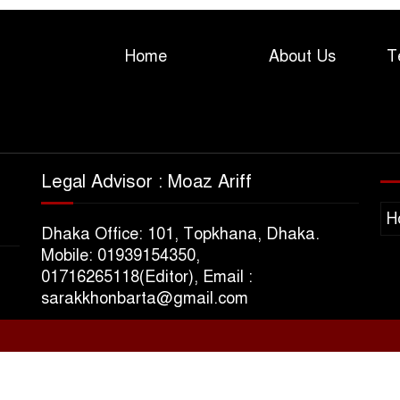
Home
About Us
T
Legal Advisor : Moaz Ariff
H
Dhaka Office: 101, Topkhana, Dhaka.
Mobile: 01939154350,
01716265118(Editor), Email :
sarakkhonbarta@gmail.com
s