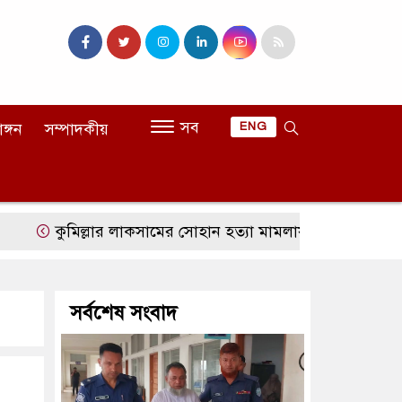
সব
াঙ্গন
সম্পাদকীয়
ENG
কুমিল্লার লাকসামের সোহান হত্যা মামলায় মিজানুর রহমানের যাবজ্
সর্বশেষ সংবাদ