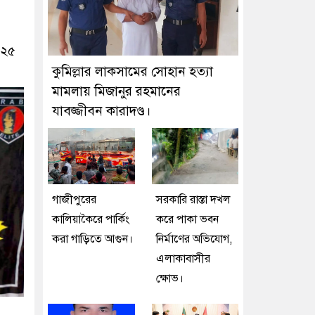
০২৫
কুমিল্লার লাকসামের সোহান হত্যা
মামলায় মিজানুর রহমানের
যাবজ্জীবন কারাদণ্ড।
গাজীপুরের
সরকারি রাস্তা দখল
কালিয়াকৈরে পার্কিং
করে পাকা ভবন
করা গাড়িতে আগুন।
নির্মাণের অভিযোগ,
এলাকাবাসীর
ক্ষোভ।