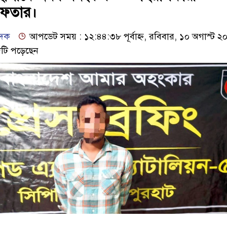
রেফতার।
েদক
আপডেট সময় : ১২:৪৪:৩৮ পূর্বাহ্ন, রবিবার, ১০ অগাস্ট ২
টি পড়েছেন