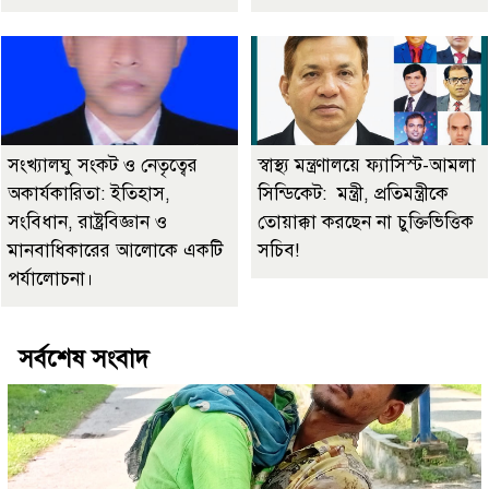
সংখ্যালঘু সংকট ও নেতৃত্বের
স্বাস্থ্য মন্ত্রণালয়ে ফ্যাসিস্ট-আমলা
অকার্যকারিতা: ইতিহাস,
সিন্ডিকেট: মন্ত্রী, প্রতিমন্ত্রীকে
সংবিধান, রাষ্ট্রবিজ্ঞান ও
তোয়াক্কা করছেন না চুক্তিভিত্তিক
মানবাধিকারের আলোকে একটি
সচিব!
পর্যালোচনা।
সর্বশেষ সংবাদ