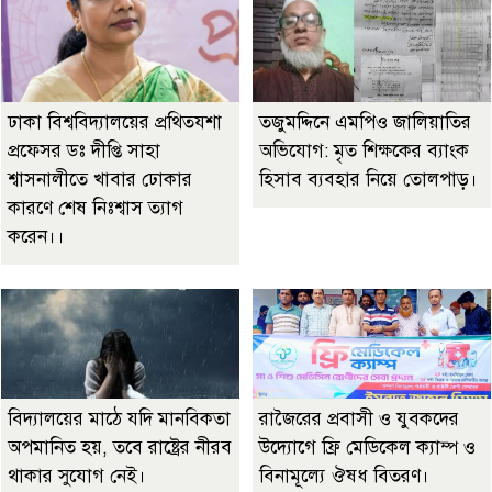
ঢাকা বিশ্ববিদ্যালয়ের প্রথিতযশা
তজুমদ্দিনে এমপিও জালিয়াতির
প্রফেসর ডঃ দীপ্তি সাহা
অভিযোগ: মৃত শিক্ষকের ব্যাংক
শ্বাসনালীতে খাবার ঢোকার
হিসাব ব্যবহার নিয়ে তোলপাড়।
কারণে শেষ নিঃশ্বাস ত্যাগ
করেন।।
বিদ্যালয়ের মাঠে যদি মানবিকতা
রাজৈরের‌ প্রবাসী ও যুবকদের
অপমানিত হয়, তবে রাষ্ট্রের নীরব
উদ্যোগে ফ্রি মেডিকেল ক্যাম্প ও
থাকার সুযোগ নেই।
বিনামূল্যে ঔষধ বিতরণ।