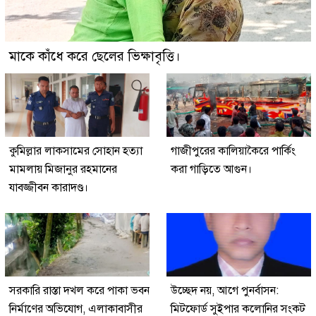
মাকে কাঁধে করে ছেলের ভিক্ষাবৃত্তি।
কুমিল্লার লাকসামের সোহান হত্যা
গাজীপুরের কালিয়াকৈরে পার্কিং
মামলায় মিজানুর রহমানের
করা গাড়িতে আগুন।
যাবজ্জীবন কারাদণ্ড।
সরকারি রাস্তা দখল করে পাকা ভবন
উচ্ছেদ নয়, আগে পুনর্বাসন:
নির্মাণের অভিযোগ, এলাকাবাসীর
মিটফোর্ড সুইপার কলোনির সংকট