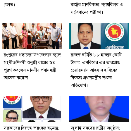
ক্ষোভ।
রাষ্ট্রের মানবিকতা, ন্যায়বিচার ও
সংবিধানের পরীক্ষা।
রংপুরের গঙ্গাচড়া উপজেলার ক্ষুদে
রাজস্ব ঘাটতি ৮৮ হাজার কোটি
সংগীতশিল্পী অনুশ্রী রায়ের স্বপ্ন
টাকা: এনবিআর এর ভারপ্রাপ্ত
পূরণ করলেন মাননীয় প্রধানমন্ত্রী
চেয়ারম্যান আহসান হাবিবের
তারেক রহমান।
বিরুদ্ধে প্রধানমন্ত্রীর দপ্তরে
অভিযোগ।
সরকারের বিরুদ্ধে ভয়ংকর ষড়যন্ত্র:
জুলাই সনদের রাষ্ট্রীয় অনুষ্ঠান: