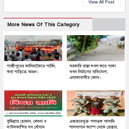
View All Post
More News Of This Category
গাজীপুরের কালিয়াকৈরে পার্কিং
সরকারি রাস্তা দখল করে পাকা
করা গাড়িতে আগুন।
ভবন নির্মাণের অভিযোগ,
এলাকাবাসীর ক্ষোভ।
কুমিল্লার হোমনা, মেঘনা ও
এজাহারভুক্ত পলাতক আসামি
দাউদকান্দির সব নৌযান
শালবাগান ক্যাম্প থেকে গ্রেপ্তার,