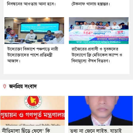
নিবন্ধনের আওতায় আনা হবে।
টেকনাফ থানায় হস্তান্তর।
উদ্যোক্তা বিকাশে পঞ্চগড়ে নারী
রাজৈরের‌ প্রবাসী ও যুবকদের
উদ্যোক্তাদের পাশে প্রতিমন্ত্রী
উদ্যোগে ফ্রি মেডিকেল ক্যাম্প ও
আজাদ।
বিনামূল্যে ঔষধ বিতরণ।
জনপ্রিয় সংবাদ
নীতিমালা ছিঁড়ে ফেলে’ কি
তথ্য না জেনে লাইভ, যাচাই