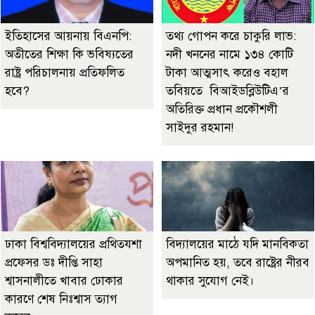
ইতিহাসের আয়নায় বিএনপি:
তথ্য গোপন করে চাকুরি লাভ:
অতীতের শিক্ষা কি ভবিষ্যতের
নদী খননের নামে ১৩৪ কোটি
রাষ্ট্র পরিচালনায় প্রতিফলিত
টাকা আত্মসাৎ করেও বহাল
হবে?
তবিয়তে বিআইডব্লিউটিএ’র
অতিরিক্ত প্রধান প্রকৌশলী
সাইদুর রহমান!
ঢাকা বিশ্ববিদ্যালয়ের প্রথিতযশা
বিদ্যালয়ের মাঠে যদি মানবিকতা
প্রফেসর ডঃ দীপ্তি সাহা
অপমানিত হয়, তবে রাষ্ট্রের নীরব
শ্বাসনালীতে খাবার ঢোকার
থাকার সুযোগ নেই।
কারণে শেষ নিঃশ্বাস ত্যাগ