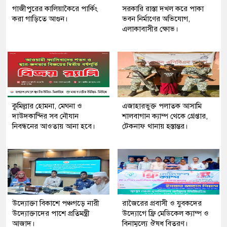
গাজীপুরের কালিয়াকৈরে পার্কিং
সরকারি রাস্তা দখল করে পাকা
করা গাড়িতে আগুন।
ভবন নির্মাণের অভিযোগ,
এলাকাবাসীর ক্ষোভ।
কুমিল্লার হোমনা, মেঘনা ও
এজাহারভুক্ত পলাতক আসামি
দাউদকান্দির সব নৌযান
শালবাগান ক্যাম্প থেকে গ্রেপ্তার,
নিবন্ধনের আওতায় আনা হবে।
টেকনাফ থানায় হস্তান্তর।
উদ্যোক্তা বিকাশে পঞ্চগড়ে নারী
রাজৈরের‌ প্রবাসী ও যুবকদের
উদ্যোক্তাদের পাশে প্রতিমন্ত্রী
উদ্যোগে ফ্রি মেডিকেল ক্যাম্প ও
আজাদ।
বিনামূল্যে ঔষধ বিতরণ।