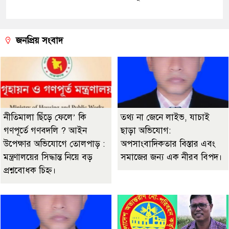
জনপ্রিয় সংবাদ
নীতিমালা ছিঁড়ে ফেলে’ কি
তথ্য না জেনে লাইভ, যাচাই
গণপূর্তে গণবদলি ? আইন
ছাড়া অভিযোগ:
উপেক্ষার অভিযোগে তোলপাড় :
অপসাংবাদিকতার বিস্তার এবং
মন্ত্রণালয়ের সিদ্ধান্ত নিয়ে বড়
সমাজের জন্য এক নীরব বিপদ।
প্রশ্নবোধক চিহ্ন।