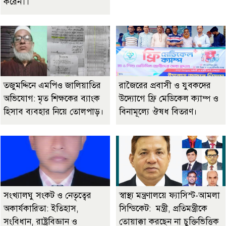
করেন।।
তজুমদ্দিনে এমপিও জালিয়াতির
রাজৈরের‌ প্রবাসী ও যুবকদের
অভিযোগ: মৃত শিক্ষকের ব্যাংক
উদ্যোগে ফ্রি মেডিকেল ক্যাম্প ও
হিসাব ব্যবহার নিয়ে তোলপাড়।
বিনামূল্যে ঔষধ বিতরণ।
সংখ্যালঘু সংকট ও নেতৃত্বের
স্বাস্থ্য মন্ত্রণালয়ে ফ্যাসিস্ট-আমলা
অকার্যকারিতা: ইতিহাস,
সিন্ডিকেট: মন্ত্রী, প্রতিমন্ত্রীকে
সংবিধান, রাষ্ট্রবিজ্ঞান ও
তোয়াক্কা করছেন না চুক্তিভিত্তিক