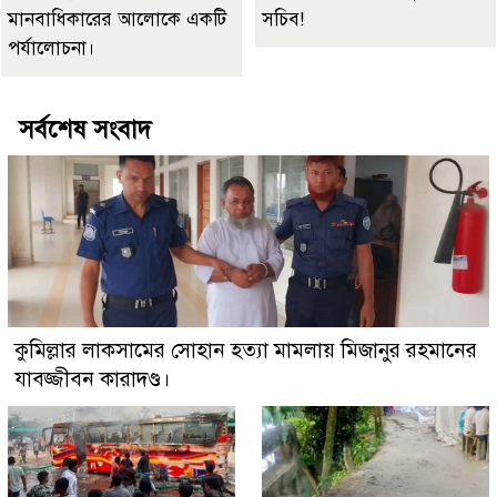
মানবাধিকারের আলোকে একটি
সচিব!
পর্যালোচনা।
সর্বশেষ সংবাদ
কুমিল্লার লাকসামের সোহান হত্যা মামলায় মিজানুর রহমানের
যাবজ্জীবন কারাদণ্ড।