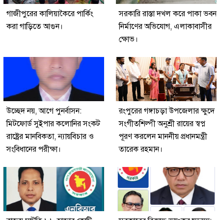
গাজীপুরের কালিয়াকৈরে পার্কিং
সরকারি রাস্তা দখল করে পাকা ভবন
করা গাড়িতে আগুন।
নির্মাণের অভিযোগ, এলাকাবাসীর
ক্ষোভ।
উচ্ছেদ নয়, আগে পুনর্বাসন:
রংপুরের গঙ্গাচড়া উপজেলার ক্ষুদে
মিটফোর্ড সুইপার কলোনির সংকট
সংগীতশিল্পী অনুশ্রী রায়ের স্বপ্ন
রাষ্ট্রের মানবিকতা, ন্যায়বিচার ও
পূরণ করলেন মাননীয় প্রধানমন্ত্রী
সংবিধানের পরীক্ষা।
তারেক রহমান।