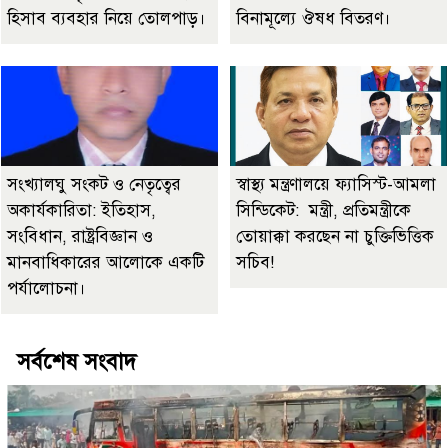
হিসাব ব্যবহার নিয়ে তোলপাড়।
বিনামূল্যে ঔষধ বিতরণ।
সংখ্যালঘু সংকট ও নেতৃত্বের
স্বাস্থ্য মন্ত্রণালয়ে ফ্যাসিস্ট-আমলা
অকার্যকারিতা: ইতিহাস,
সিন্ডিকেট: মন্ত্রী, প্রতিমন্ত্রীকে
সংবিধান, রাষ্ট্রবিজ্ঞান ও
তোয়াক্কা করছেন না চুক্তিভিত্তিক
মানবাধিকারের আলোকে একটি
সচিব!
পর্যালোচনা।
সর্বশেষ সংবাদ