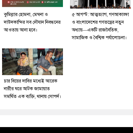
কুমিল্লার হোমনা, মেঘনা ও
৫ আগস্ট: আত্মত্যাগ, গণআকাঙ্ক্ষা
দাউদকান্দির সব নৌযান নিবন্ধনের
ও বাংলাদেশের গণতন্ত্রের নতুন
আওতায় আনা হবে।
অধ্যায়—একটি রাজনৈতিক,
সামাজিক ও বৈশ্বিক পর্যালোচনা।
চার বিয়ের দাবির মধ্যেই আরেক
নারীর ঘরে আটক জামায়াত
সমর্থিত এক ব্যক্তি, থানায় সোপর্দ।