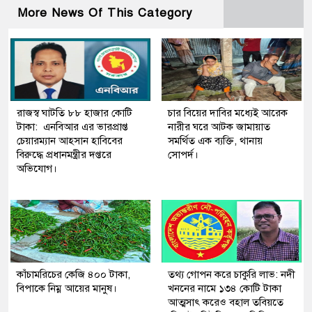
More News Of This Category
রাজস্ব ঘাটতি ৮৮ হাজার কোটি
চার বিয়ের দাবির মধ্যেই আরেক
টাকা: এনবিআর এর ভারপ্রাপ্ত
নারীর ঘরে আটক জামায়াত
চেয়ারম্যান আহসান হাবিবের
সমর্থিত এক ব্যক্তি, থানায়
বিরুদ্ধে প্রধানমন্ত্রীর দপ্তরে
সোপর্দ।
অভিযোগ।
কাঁচামরিচের কেজি ৪০০ টাকা,
তথ্য গোপন করে চাকুরি লাভ: নদী
বিপাকে নিম্ন আয়ের মানুষ।
খননের নামে ১৩৪ কোটি টাকা
আত্মসাৎ করেও বহাল তবিয়তে