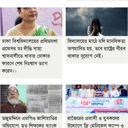
ঢাকা বিশ্ববিদ্যালয়ের প্রথিতযশা
বিদ্যালয়ের মাঠে যদি মানবিকতা
প্রফেসর ডঃ দীপ্তি সাহা
অপমানিত হয়, তবে রাষ্ট্রের নীরব
শ্বাসনালীতে খাবার ঢোকার
থাকার সুযোগ নেই।
কারণে শেষ নিঃশ্বাস ত্যাগ
করেন।।
তজুমদ্দিনে এমপিও জালিয়াতির
রাজৈরের‌ প্রবাসী ও যুবকদের
অভিযোগ: মৃত শিক্ষকের ব্যাংক
উদ্যোগে ফ্রি মেডিকেল ক্যাম্প ও