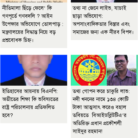
নীতিমালা ছিঁড়ে ফেলে’ কি
তথ্য না জেনে লাইভ, যাচাই
গণপূর্তে গণবদলি ? আইন
ছাড়া অভিযোগ:
উপেক্ষার অভিযোগে তোলপাড় :
অপসাংবাদিকতার বিস্তার এবং
মন্ত্রণালয়ের সিদ্ধান্ত নিয়ে বড়
সমাজের জন্য এক নীরব বিপদ।
প্রশ্নবোধক চিহ্ন।
ইতিহাসের আয়নায় বিএনপি:
তথ্য গোপন করে চাকুরি লাভ:
অতীতের শিক্ষা কি ভবিষ্যতের
নদী খননের নামে ১৩৪ কোটি
রাষ্ট্র পরিচালনায় প্রতিফলিত
টাকা আত্মসাৎ করেও বহাল
হবে?
তবিয়তে বিআইডব্লিউটিএ’র
অতিরিক্ত প্রধান প্রকৌশলী
সাইদুর রহমান!