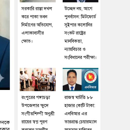
সরকারি রাস্তা দখল
উচ্ছেদ নয়, আগে
করে পাকা ভবন
পুনর্বাসন: মিটফোর্ড
নির্মাণের অভিযোগ,
সুইপার কলোনির
এলাকাবাসীর
সংকট রাষ্ট্রের
ক্ষোভ।
মানবিকতা,
ন্যায়বিচার ও
সংবিধানের পরীক্ষা।
রংপুরের গঙ্গাচড়া
রাজস্ব ঘাটতি ৮৮
উপজেলার ক্ষুদে
হাজার কোটি টাকা:
সংগীতশিল্পী অনুশ্রী
এনবিআর এর
রায়ের স্বপ্ন পূরণ
ভারপ্রাপ্ত চেয়ারম্যান
োকনকে
সরকার