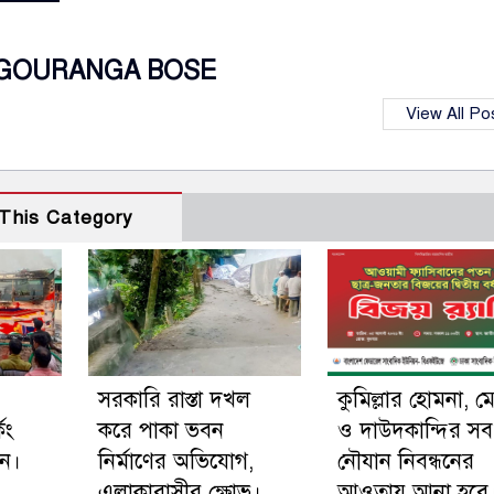
GOURANGA BOSE
View All Po
This Category
সরকারি রাস্তা দখল
কুমিল্লার হোমনা, ম
িং
করে পাকা ভবন
ও দাউদকান্দির সব
ুন।
নির্মাণের অভিযোগ,
নৌযান নিবন্ধনের
এলাকাবাসীর ক্ষোভ।
আওতায় আনা হবে