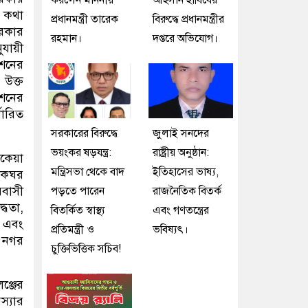
করলেন মাননীয়
আহসান হাবিবের
 কথা
প্রধানমন্ত্রী তারেক
বিরুদ্ধে প্রধানমন্ত্রীর
সরকার
রহমান।
দপ্তরে অভিযোগ।
ুযায়ী
েশনের
 উক্ত
েশনের
ধারিত
সরকারের বিরুদ্ধে
জুলাই সনদের
ভয়ংকর ষড়যন্ত্র:
রাষ্ট্রীয় অনুষ্ঠান:
োকেয়া
মন্ত্রিসভা থেকে বাদ
ইতিহাসের ভাষ্য,
ডাকঘর
বাসী
পড়তে পারেন
রাজনৈতিক বিতর্ক
্ধতা,
বিতর্কিত স্বাস্থ্য
এবং গণতন্ত্রের
া এবং
প্রতিমন্ত্রী ও
ভবিষ্যৎ।
 নগর
চুক্তিভিত্তিক সচিব!
ঞ্জের
স্যার