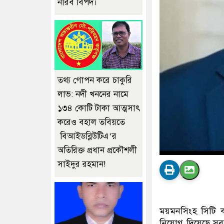
নীরব বিপদ।
তথ্য গোপন করে চাকুরি
লাভ: নদী খননের নামে
১৩৪ কোটি টাকা আত্মসাৎ
করেও বহাল তবিয়তে
বিআইডব্লিউটিএ’র
অতিরিক্ত প্রধান প্রকৌশলী
সাইদুর রহমান!
ময়মনসিংহ সিটি ক
নিয়োগ দিয়েছে সরকা