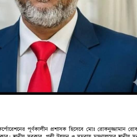
র্পোরেশনের পূর্ণকালীন প্রশাসক হিসেবে মোঃ রোকনুজ্জামান র
র। স্থানীয় সরকার, পল্লী উন্নয়ন ও সমবায় মন্ত্রণালয়ের স্থানীয় 