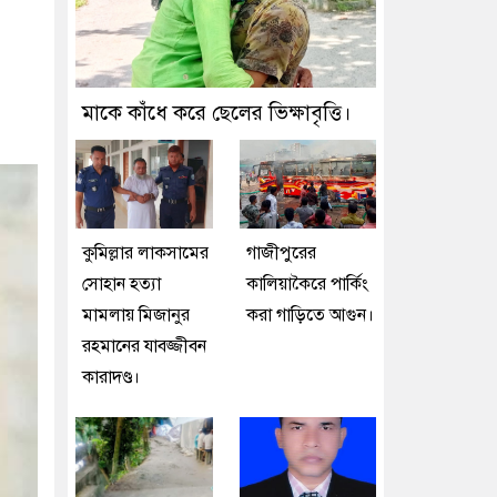
মাকে কাঁধে করে ছেলের ভিক্ষাবৃত্তি।
কুমিল্লার লাকসামের
গাজীপুরের
সোহান হত্যা
কালিয়াকৈরে পার্কিং
মামলায় মিজানুর
করা গাড়িতে আগুন।
রহমানের যাবজ্জীবন
কারাদণ্ড।