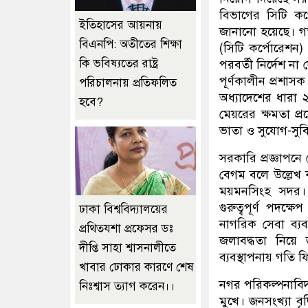
বিভাগের সিটি ক
ইতিহাসের আয়নায়
জানানো হয়েছে। গত
বিএনপি: অতীতের শিক্ষা
(সিটি কর্পোরেশন
কি ভবিষ্যতের রাষ্ট্র
পরবর্তী নির্দেশ ন
পূর্ণকালীন প্রশাসক
পরিচালনায় প্রতিফলিত
অধ্যাদেশের ধারা
হবে?
মেয়রের ক্ষমতা প্
ভাতা ও সুযোগ-সুবিধ
সরকারি প্রজ্ঞাপন
বেগম বলে উল্লেখ
ময়মনসিংহ সদর। 
গুরুত্বপূর্ণ পদক্
ঢাকা বিশ্ববিদ্যালয়ের
নাগরিক সেবা ব্যবস
প্রথিতযশা প্রফেসর ডঃ
জলাবদ্ধতা নিয়ে
দীপ্তি সাহা শ্বাসনালীতে
ব্যবস্থাপনায় গতি 
খাবার ঢোকার কারণে শেষ
নগর পরিকল্পনাবিদদ
নিঃশ্বাস ত্যাগ করেন।।
মুখে। জনসংখ্যা বৃ