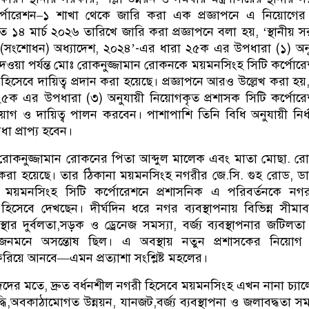
র্পোরেশন–১ শাখা থেকে জারি করা এক প্রজ্ঞাপনে এ নিয়োগের
 ১৪ মার্চ ২০২৬ তারিখে জারি করা প্রজ্ঞাপনে বলা হয়, ‘স্থানীয় 
) (সংশোধন) অধ্যাদেশ, ২০২৪’-এর ধারা ২৫ক এর উপধারা (১) অন
া দেওয়া পর্যন্ত মোঃ রোকনুজ্জামান রোকনকে ময়মনসিংহ সিটি কর্পোর
 হিসেবে দায়িত্ব প্রদান করা হয়েছে। প্রজ্ঞাপনে আরও উল্লেখ করা হয়,
 ২৫ক এর উপধারা (৩) অনুযায়ী নিয়োগকৃত প্রশাসক সিটি কর্পোর
রয়োগ ও দায়িত্ব পালন করবেন। পাশাপাশি তিনি বিধি অনুযায়ী নির্
া প্রাপ্য হবেন।
ে রোকনুজ্জামান রোকনের পিতা আব্দুল মালেক এবং মাতা মোছা. র
 করা হয়েছে। তার ঠিকানা ময়মনসিংহ নগরীর জে.সি. গুহ রোড, 
ময়মনসিংহ সিটি কর্পোরেশনে প্রশাসনিক এ পরিবর্তনকে নগর
ষেপ হিসেবে দেখছেন। দীর্ঘদিন ধরে নগর ব্যবস্থাপনায় বিভিন্ন সীমাবদ
্থার দুর্বলতা,সড়ক ও ড্রেনেজ সমস্যা, বর্জ্য ব্যবস্থাপনার জটিলত
 জনমনে অসন্তোষ ছিল। এ অবস্থায় নতুন প্রশাসকের নিয়োগ
ফিরিয়ে আনবে—এমন প্রত্যাশা সংশ্লিষ্ট মহলের।
ের মতে, দ্রুত বর্ধনশীল নগরী হিসেবে ময়মনসিংহ এখন নানা চ্যালে
দ্ধি,অবকাঠামোগত উন্নয়ন, যানজট,বর্জ্য ব্যবস্থাপনা ও জলাবদ্ধতা সম