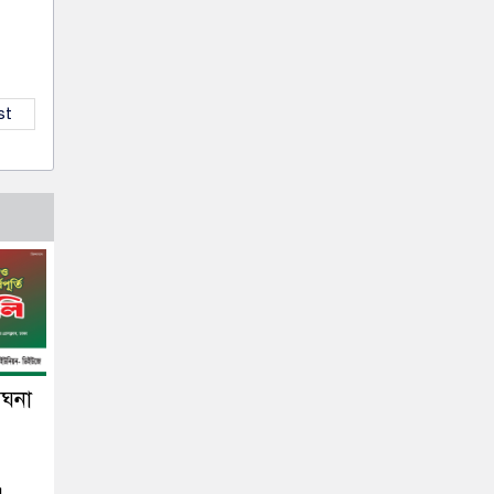
st
েঘনা
।