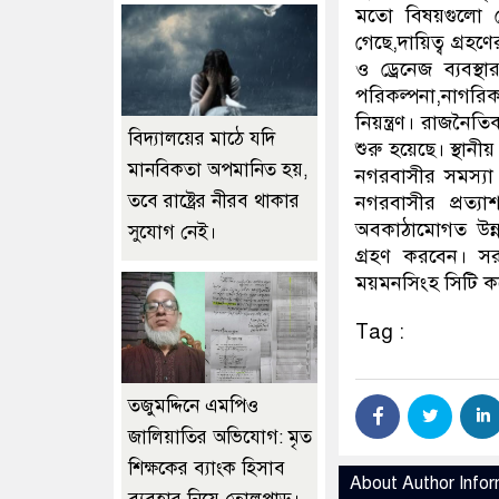
মতো বিষয়গুলো মোক
গেছে,দায়িত্ব গ্র
ও ড্রেনেজ ব্যবস্থ
পরিকল্পনা,নাগরি
নিয়ন্ত্রণ। রাজনৈ
বিদ্যালয়ের মাঠে যদি
শুরু হয়েছে। স্থানী
মানবিকতা অপমানিত হয়,
নগরবাসীর সমস্যা 
তবে রাষ্ট্রের নীরব থাকার
নগরবাসীর প্রত্য
অবকাঠামোগত উন্ন
সুযোগ নেই।
গ্রহণ করবেন। সরক
ময়মনসিংহ সিটি কর
Tag :
তজুমদ্দিনে এমপিও
জালিয়াতির অভিযোগ: মৃত
শিক্ষকের ব্যাংক হিসাব
About Author Infor