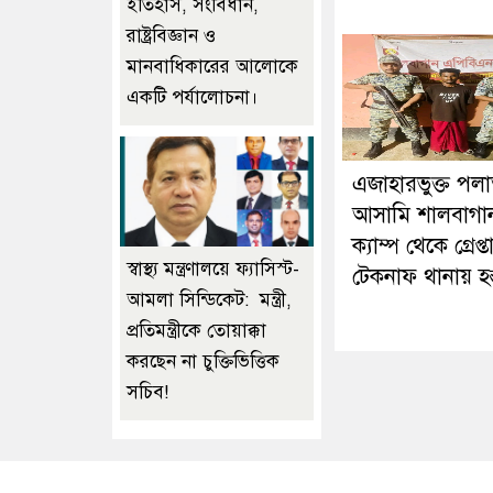
ইতিহাস, সংবিধান,
রাষ্ট্রবিজ্ঞান ও
মানবাধিকারের আলোকে
একটি পর্যালোচনা।
এজাহারভুক্ত পল
আসামি শালবাগা
ক্যাম্প থেকে গ্রেপ্ত
স্বাস্থ্য মন্ত্রণালয়ে ফ্যাসিস্ট-
টেকনাফ থানায় হস্ত
আমলা সিন্ডিকেট: মন্ত্রী,
প্রতিমন্ত্রীকে তোয়াক্কা
করছেন না চুক্তিভিত্তিক
সচিব!