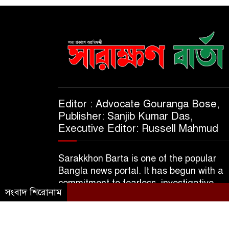
Editor : Advocate Gouranga Bose,
Publisher: Sanjib Kumar Das,
Executive Editor: Russell Mahmud
Sarakkhon Barta is one of the popular
Bangla news portal. It has begun with a
commitment to fearless, investigative,
সংবাদ শিরোনাম
informative & independent journalism.
© 2025 A Subsidiary of M/S Kajol Trader