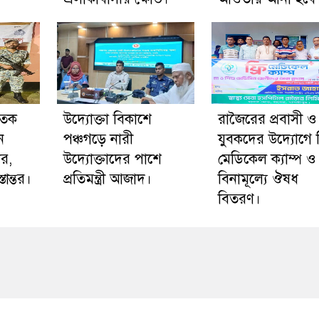
াতক
উদ্যোক্তা বিকাশে
রাজৈরের‌ প্রবাসী ও
ন
পঞ্চগড়ে নারী
যুবকদের উদ্যোগে ফ
ার,
উদ্যোক্তাদের পাশে
মেডিকেল ক্যাম্প ও
ান্তর।
প্রতিমন্ত্রী আজাদ।
বিনামূল্যে ঔষধ
বিতরণ।