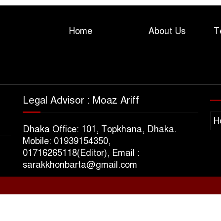
Home
About Us
T
Legal Advisor : Moaz Ariff
H
Dhaka Office: 101, Topkhana, Dhaka.
Mobile: 01939154350,
01716265118(Editor), Email :
sarakkhonbarta@gmail.com
s