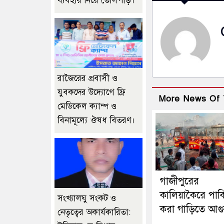
ব্যবহার নিয়ে তোলপাড়।
রাজৈরের‌ প্রবাসী ও
যুবকদের উদ্যোগে ফ্রি
More News Of 
মেডিকেল ক্যাম্প ও
বিনামূল্যে ঔষধ বিতরণ।
গাজীপুরের
কালিয়াকৈরে পার্ক
সংখ্যালঘু সংকট ও
করা গাড়িতে আগ
নেতৃত্বের অকার্যকারিতা: