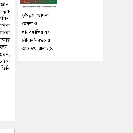
 জানা
র সড়ক
কুমিল্লার হোমনা,
র্যকর
মেঘনা ও
থাপনা
দাউদকান্দির সব
লোচনা
থাকায়
নৌযান নিবন্ধনের
রছেন।
আওতায় আনা হবে।
্নয়ন,
দ্যোগ
 তিনি