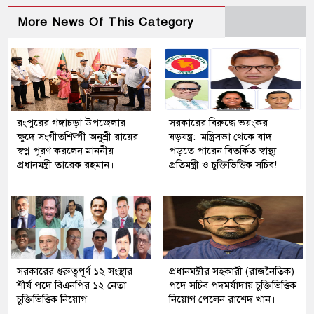
More News Of This Category
রংপুরের গঙ্গাচড়া উপজেলার
সরকারের বিরুদ্ধে ভয়ংকর
ক্ষুদে সংগীতশিল্পী অনুশ্রী রায়ের
ষড়যন্ত্র: মন্ত্রিসভা থেকে বাদ
স্বপ্ন পূরণ করলেন মাননীয়
পড়তে পারেন বিতর্কিত স্বাস্থ্য
প্রধানমন্ত্রী তারেক রহমান।
প্রতিমন্ত্রী ও চুক্তিভিত্তিক সচিব!
সরকারের গুরুত্বপূর্ণ ১২ সংস্থার
প্রধানমন্ত্রীর সহকারী (রাজনৈতিক)
শীর্ষ পদে বিএনপির ১২ নেতা
পদে সচিব পদমর্যাদায় চুক্তিভিত্তিক
চুক্তিভিত্তিক নিয়োগ।
নিয়োগ পেলেন রাশেদ খান।