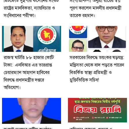
মিটফোর্ড সুইপার কলোনির সংকট
সংগীতশিল্পী অনুশ্রী রায়ের স্বপ্ন
রাষ্ট্রের মানবিকতা, ন্যায়বিচার ও
পূরণ করলেন মাননীয় প্রধানমন্ত্রী
সংবিধানের পরীক্ষা।
তারেক রহমান।
রাজস্ব ঘাটতি ৮৮ হাজার কোটি
সরকারের বিরুদ্ধে ভয়ংকর ষড়যন্ত্র:
টাকা: এনবিআর এর ভারপ্রাপ্ত
মন্ত্রিসভা থেকে বাদ পড়তে পারেন
চেয়ারম্যান আহসান হাবিবের
বিতর্কিত স্বাস্থ্য প্রতিমন্ত্রী ও
বিরুদ্ধে প্রধানমন্ত্রীর দপ্তরে
চুক্তিভিত্তিক সচিব!
অভিযোগ।