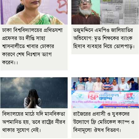
ঢাকা বিশ্ববিদ্যালয়ের প্রথিতযশা
তজুমদ্দিনে এমপিও জালিয়াতির
প্রফেসর ডঃ দীপ্তি সাহা
অভিযোগ: মৃত শিক্ষকের ব্যাংক
শ্বাসনালীতে খাবার ঢোকার
হিসাব ব্যবহার নিয়ে তোলপাড়।
কারণে শেষ নিঃশ্বাস ত্যাগ
করেন।।
বিদ্যালয়ের মাঠে যদি মানবিকতা
রাজৈরের‌ প্রবাসী ও যুবকদের
অপমানিত হয়, তবে রাষ্ট্রের নীরব
উদ্যোগে ফ্রি মেডিকেল ক্যাম্প ও
থাকার সুযোগ নেই।
বিনামূল্যে ঔষধ বিতরণ।