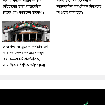
জুলাই সনদের রাষ্ট্রীয় অনুষ্ঠান:
কুমিল্লার হোমনা, মেঘনা ও
ইতিহাসের ভাষ্য, রাজনৈতিক
দাউদকান্দির সব নৌযান নিবন্ধনের
বিতর্ক এবং গণতন্ত্রের ভবিষ্যৎ।
আওতায় আনা হবে।
৫ আগস্ট: আত্মত্যাগ, গণআকাঙ্ক্ষা
ও বাংলাদেশের গণতন্ত্রের নতুন
অধ্যায়—একটি রাজনৈতিক,
সামাজিক ও বৈশ্বিক পর্যালোচনা।