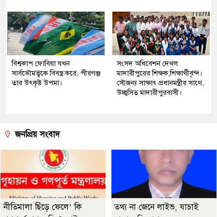
বিশ্বকাপ ফোবিয়া যখন
সংসদ অধিবেশন দেখল
সার্বভৌমত্বকে বিবস্ত্র করে, পীরগঞ্জ
মাদারীপুরের শিক্ষক,শিক্ষার্থীবৃন্দ।
তার উৎকৃষ্ট উপমা।
সৌজন্য সাক্ষাৎ প্রধানমন্ত্রীর সাথে,
উচ্ছ্বসিত মাদারীপুরবাসী।
জনপ্রিয় সংবাদ
নীতিমালা ছিঁড়ে ফেলে’ কি
তথ্য না জেনে লাইভ, যাচাই