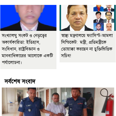
সংখ্যালঘু সংকট ও নেতৃত্বের
স্বাস্থ্য মন্ত্রণালয়ে ফ্যাসিস্ট-আমলা
অকার্যকারিতা: ইতিহাস,
সিন্ডিকেট: মন্ত্রী, প্রতিমন্ত্রীকে
সংবিধান, রাষ্ট্রবিজ্ঞান ও
তোয়াক্কা করছেন না চুক্তিভিত্তিক
মানবাধিকারের আলোকে একটি
সচিব!
পর্যালোচনা।
সর্বশেষ সংবাদ