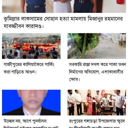
কুমিল্লার লাকসামের সোহান হত্যা মামলায় মিজানুর রহমানের
যাবজ্জীবন কারাদণ্ড।
গাজীপুরের কালিয়াকৈরে পার্কিং
সরকারি রাস্তা দখল করে পাকা ভবন
করা গাড়িতে আগুন।
নির্মাণের অভিযোগ, এলাকাবাসীর
ক্ষোভ।
উচ্ছেদ নয়, আগে পুনর্বাসন:
রংপুরের গঙ্গাচড়া উপজেলার ক্ষুদে