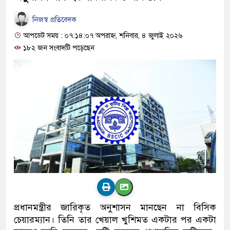
নিজস্ব প্রতিবেদক
আপডেট সময় : ০৭:১৪:০৭ অপরাহ্ন, শনিবার, ৪ জুলাই ২০২৬
১৮২ জন সংবাদটি পড়েছেন
প্রধানমন্ত্রীর জারিকৃত অনুশাসন মানছেন না বিসিক
চেয়ারম্যান। তিনি তার খেয়াল খুশিমত একটার পর একটা