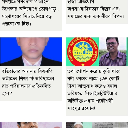
গণপূর্তে গণবদলি ? আইন
ছাড়া অভিযোগ:
উপেক্ষার অভিযোগে তোলপাড় :
অপসাংবাদিকতার বিস্তার এবং
মন্ত্রণালয়ের সিদ্ধান্ত নিয়ে বড়
সমাজের জন্য এক নীরব বিপদ।
প্রশ্নবোধক চিহ্ন।
ইতিহাসের আয়নায় বিএনপি:
তথ্য গোপন করে চাকুরি লাভ:
অতীতের শিক্ষা কি ভবিষ্যতের
নদী খননের নামে ১৩৪ কোটি
রাষ্ট্র পরিচালনায় প্রতিফলিত
টাকা আত্মসাৎ করেও বহাল
হবে?
তবিয়তে বিআইডব্লিউটিএ’র
অতিরিক্ত প্রধান প্রকৌশলী
সাইদুর রহমান!