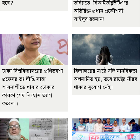
হবে?
তবিয়তে বিআইডব্লিউটিএ’র
অতিরিক্ত প্রধান প্রকৌশলী
সাইদুর রহমান!
ঢাকা বিশ্ববিদ্যালয়ের প্রথিতযশা
বিদ্যালয়ের মাঠে যদি মানবিকতা
প্রফেসর ডঃ দীপ্তি সাহা
অপমানিত হয়, তবে রাষ্ট্রের নীরব
শ্বাসনালীতে খাবার ঢোকার
থাকার সুযোগ নেই।
কারণে শেষ নিঃশ্বাস ত্যাগ
করেন।।