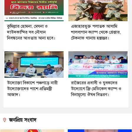
কুমিল্লার হোমনা, মেঘনা ও
এজাহারভুক্ত পলাতক আসামি
দাউদকান্দির সব নৌযান
শালবাগান ক্যাম্প থেকে গ্রেপ্তার,
নিবন্ধনের আওতায় আনা হবে।
টেকনাফ থানায় হস্তান্তর।
উদ্যোক্তা বিকাশে পঞ্চগড়ে নারী
রাজৈরের‌ প্রবাসী ও যুবকদের
উদ্যোক্তাদের পাশে প্রতিমন্ত্রী
উদ্যোগে ফ্রি মেডিকেল ক্যাম্প ও
আজাদ।
বিনামূল্যে ঔষধ বিতরণ।
জনপ্রিয় সংবাদ