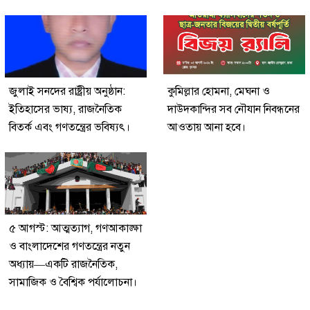
জুলাই সনদের রাষ্ট্রীয় অনুষ্ঠান:
কুমিল্লার হোমনা, মেঘনা ও
ইতিহাসের ভাষ্য, রাজনৈতিক
দাউদকান্দির সব নৌযান নিবন্ধনের
বিতর্ক এবং গণতন্ত্রের ভবিষ্যৎ।
আওতায় আনা হবে।
৫ আগস্ট: আত্মত্যাগ, গণআকাঙ্ক্ষা
ও বাংলাদেশের গণতন্ত্রের নতুন
অধ্যায়—একটি রাজনৈতিক,
সামাজিক ও বৈশ্বিক পর্যালোচনা।