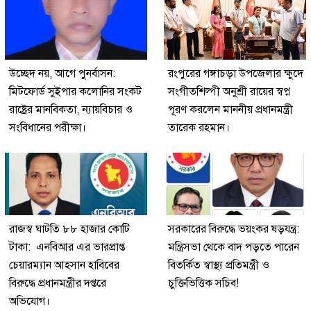
উচ্ছেদ নয়, আগে পুনর্বাসন:
রংপুরের গঙ্গাচড়া উপজেলার ক্ষুদে
মিটফোর্ড সুইপার কলোনির সংকট
সংগীতশিল্পী অনুশ্রী রায়ের স্বপ্ন
রাষ্ট্রের মানবিকতা, ন্যায়বিচার ও
পূরণ করলেন মাননীয় প্রধানমন্ত্রী
সংবিধানের পরীক্ষা।
তারেক রহমান।
রাজস্ব ঘাটতি ৮৮ হাজার কোটি
সরকারের বিরুদ্ধে ভয়ংকর ষড়যন্ত্র:
টাকা: এনবিআর এর ভারপ্রাপ্ত
মন্ত্রিসভা থেকে বাদ পড়তে পারেন
চেয়ারম্যান আহসান হাবিবের
বিতর্কিত স্বাস্থ্য প্রতিমন্ত্রী ও
বিরুদ্ধে প্রধানমন্ত্রীর দপ্তরে
চুক্তিভিত্তিক সচিব!
অভিযোগ।