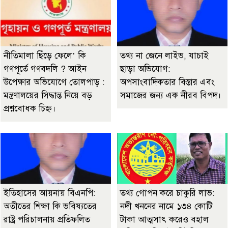
নীতিমালা ছিঁড়ে ফেলে’ কি
তথ্য না জেনে লাইভ, যাচাই
গণপূর্তে গণবদলি ? আইন
ছাড়া অভিযোগ:
উপেক্ষার অভিযোগে তোলপাড় :
অপসাংবাদিকতার বিস্তার এবং
মন্ত্রণালয়ের সিদ্ধান্ত নিয়ে বড়
সমাজের জন্য এক নীরব বিপদ।
প্রশ্নবোধক চিহ্ন।
ইতিহাসের আয়নায় বিএনপি:
তথ্য গোপন করে চাকুরি লাভ:
অতীতের শিক্ষা কি ভবিষ্যতের
নদী খননের নামে ১৩৪ কোটি
রাষ্ট্র পরিচালনায় প্রতিফলিত
টাকা আত্মসাৎ করেও বহাল