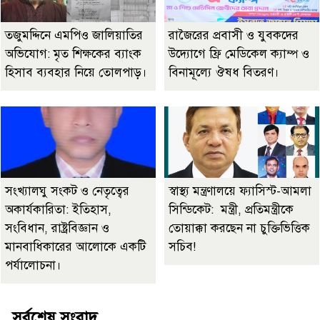
তজুমদ্দিনে এমপিও জালিয়াতির
রাজৈরের‌ প্রবাসী ও যুবকদের
অভিযোগ: মৃত শিক্ষকের ব্যাংক
উদ্যোগে ফ্রি মেডিকেল ক্যাম্প ও
হিসাব ব্যবহার নিয়ে তোলপাড়।
বিনামূল্যে ঔষধ বিতরণ।
সংখ্যালঘু সংকট ও নেতৃত্বের
স্বাস্থ্য মন্ত্রণালয়ে ফ্যাসিস্ট-আমলা
অকার্যকারিতা: ইতিহাস,
সিন্ডিকেট: মন্ত্রী, প্রতিমন্ত্রীকে
সংবিধান, রাষ্ট্রবিজ্ঞান ও
তোয়াক্কা করছেন না চুক্তিভিত্তিক
মানবাধিকারের আলোকে একটি
সচিব!
পর্যালোচনা।
সর্বশেষ সংবাদ