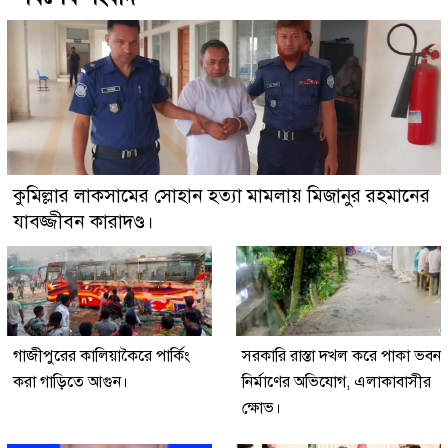
কুমিল্লার লাকসামের সোহান হত্যা মামলায় মিজানুর রহমানের
যাবজ্জীবন কারাদণ্ড।
গাজীপুরের কালিয়াকৈরে পার্কিং
সরকারি রাস্তা দখল করে পাকা ভবন
করা গাড়িতে আগুন।
নির্মাণের অভিযোগ, এলাকাবাসীর
ক্ষোভ।