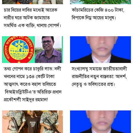
চার বিয়ের দাবির মধ্যেই আরেক
কাঁচামরিচের কেজি ৪০০ টাকা,
নারীর ঘরে আটক জামায়াত
বিপাকে নিম্ন আয়ের মানুষ।
সমর্থিত এক ব্যক্তি, থানায় সোপর্দ।
তথ্য গোপন করে চাকুরি লাভ: নদী
সংখ্যালঘু সমাজে জাতীয়তাবাদী
খননের নামে ১৩৪ কোটি টাকা
রাজনীতির নতুন বাস্তবতা: আদর্শ,
আত্মসাৎ করেও বহাল তবিয়তে
নেতৃত্ব ও ভবিষ্যতের প্রশ্ন।
বিআইডব্লিউটিএ’র অতিরিক্ত প্রধান
প্রকৌশলী সাইদুর রহমান!