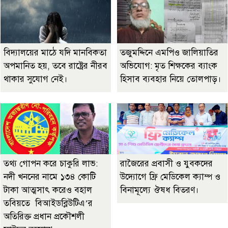
বিদ্যালয়ের মাঠে যদি মানবিকতা
তজুমদ্দিনে এমপিও জালিয়াতির
অপমানিত হয়, তবে রাষ্ট্রের নীরব
অভিযোগ: মৃত শিক্ষকের ব্যাংক
থাকার সুযোগ নেই।
হিসাব ব্যবহার নিয়ে তোলপাড়।
তথ্য গোপন করে চাকুরি লাভ:
রাজৈরের‌ প্রবাসী ও যুবকদের
নদী খননের নামে ১৩৪ কোটি
উদ্যোগে ফ্রি মেডিকেল ক্যাম্প ও
টাকা আত্মসাৎ করেও বহাল
বিনামূল্যে ঔষধ বিতরণ।
তবিয়তে বিআইডব্লিউটিএ’র
অতিরিক্ত প্রধান প্রকৌশলী