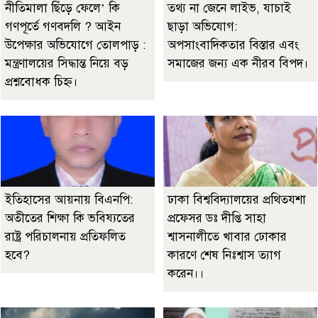
নীতিমালা ছিঁড়ে ফেলে’ কি
তথ্য না জেনে লাইভ, যাচাই
গণপূর্তে গণবদলি ? আইন
ছাড়া অভিযোগ:
উপেক্ষার অভিযোগে তোলপাড় :
অপসাংবাদিকতার বিস্তার এবং
মন্ত্রণালয়ের সিদ্ধান্ত নিয়ে বড়
সমাজের জন্য এক নীরব বিপদ।
প্রশ্নবোধক চিহ্ন।
ইতিহাসের আয়নায় বিএনপি:
ঢাকা বিশ্ববিদ্যালয়ের প্রথিতযশা
অতীতের শিক্ষা কি ভবিষ্যতের
প্রফেসর ডঃ দীপ্তি সাহা
রাষ্ট্র পরিচালনায় প্রতিফলিত
শ্বাসনালীতে খাবার ঢোকার
হবে?
কারণে শেষ নিঃশ্বাস ত্যাগ
করেন।।