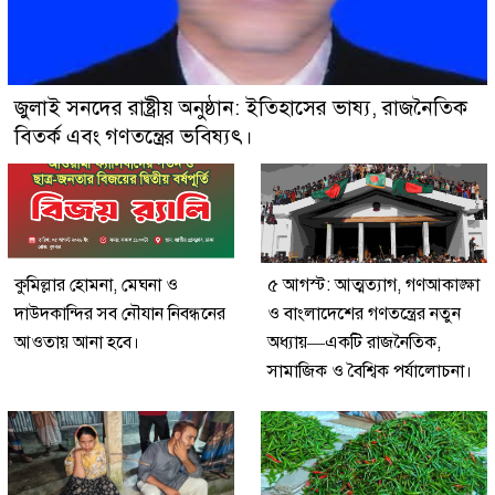
জুলাই সনদের রাষ্ট্রীয় অনুষ্ঠান: ইতিহাসের ভাষ্য, রাজনৈতিক
বিতর্ক এবং গণতন্ত্রের ভবিষ্যৎ।
কুমিল্লার হোমনা, মেঘনা ও
৫ আগস্ট: আত্মত্যাগ, গণআকাঙ্ক্ষা
দাউদকান্দির সব নৌযান নিবন্ধনের
ও বাংলাদেশের গণতন্ত্রের নতুন
আওতায় আনা হবে।
অধ্যায়—একটি রাজনৈতিক,
সামাজিক ও বৈশ্বিক পর্যালোচনা।