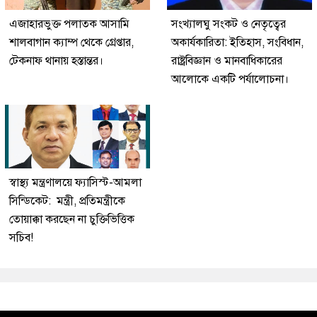
এজাহারভুক্ত পলাতক আসামি
সংখ্যালঘু সংকট ও নেতৃত্বের
শালবাগান ক্যাম্প থেকে গ্রেপ্তার,
অকার্যকারিতা: ইতিহাস, সংবিধান,
টেকনাফ থানায় হস্তান্তর।
রাষ্ট্রবিজ্ঞান ও মানবাধিকারের
আলোকে একটি পর্যালোচনা।
স্বাস্থ্য মন্ত্রণালয়ে ফ্যাসিস্ট-আমলা
সিন্ডিকেট: মন্ত্রী, প্রতিমন্ত্রীকে
তোয়াক্কা করছেন না চুক্তিভিত্তিক
সচিব!