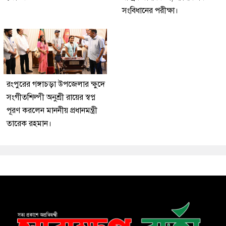
সংবিধানের পরীক্ষা।
রংপুরের গঙ্গাচড়া উপজেলার ক্ষুদে
সংগীতশিল্পী অনুশ্রী রায়ের স্বপ্ন
পূরণ করলেন মাননীয় প্রধানমন্ত্রী
তারেক রহমান।