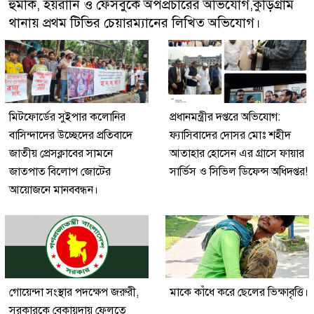
হুমকি, হয়রানি ও ফেসবুকে অপপ্রচারের অভিযোগ,কুড়িগ্রাম
থানায় প্রথম টিভির চেয়ারম্যানের লিখিত অভিযোগ।
মিটফোর্ডের সুইপার কলোনির
প্রধানমন্ত্রীর দপ্তরে অভিযোগ:
বাসিন্দাদের উচ্ছেদের প্রতিবাদে
ফ্যাসিবাদের দোসর মোঃ শহীদ
জাতীয় প্রেসক্লাবের সামনে
আতাহার হোসেন এর গ্রাসে ফায়ার
জাতপাত বিলোপ জোটের
সার্ভিস ও সিভিল ডিফেন্স অধিদপ্তর!
আয়োজনে মানববন্ধন।
গোয়েন্দা সংস্থার পদক্ষেপ জরুরী,
মাকে কাঁধে করে ছেলের ভিক্ষাবৃত্তি।
সরকারকে বেকায়দায় ফেলতে