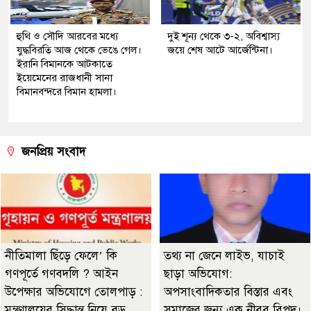
হুথি ও সৌদি আরবের মধ্যে
দুই শূন্য থেকে ৩-২, অবিশ্বাস্য
যুদ্ধবিরতি আজ থেকে ভেঙে গেল।
জয়ে শেষ আটে আর্জেন্টিনা।
ইরানি বিমানকে আটকাতে
ইয়েমেনের রাজধানী সানা
বিমানবন্দরে বিমান হামলা।
জনপ্রিয় সংবাদ
নীতিমালা ছিঁড়ে ফেলে’ কি
তথ্য না জেনে লাইভ, যাচাই
গণপূর্তে গণবদলি ? আইন
ছাড়া অভিযোগ:
উপেক্ষার অভিযোগে তোলপাড় :
অপসাংবাদিকতার বিস্তার এবং
মন্ত্রণালয়ের সিদ্ধান্ত নিয়ে বড়
সমাজের জন্য এক নীরব বিপদ।