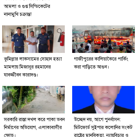
আমলা ও গুপ্ত সিন্ডিকেটের
নানামুখি চক্রান্ত!
কুমিল্লার লাকসামের সোহান হত্যা
গাজীপুরের কালিয়াকৈরে পার্কিং
মামলায় মিজানুর রহমানের
করা গাড়িতে আগুন।
যাবজ্জীবন কারাদণ্ড।
সরকারি রাস্তা দখল করে পাকা ভবন
উচ্ছেদ নয়, আগে পুনর্বাসন:
নির্মাণের অভিযোগ, এলাকাবাসীর
মিটফোর্ড সুইপার কলোনির সংকট
ক্ষোভ।
রাষ্ট্রের মানবিকতা, ন্যায়বিচার ও