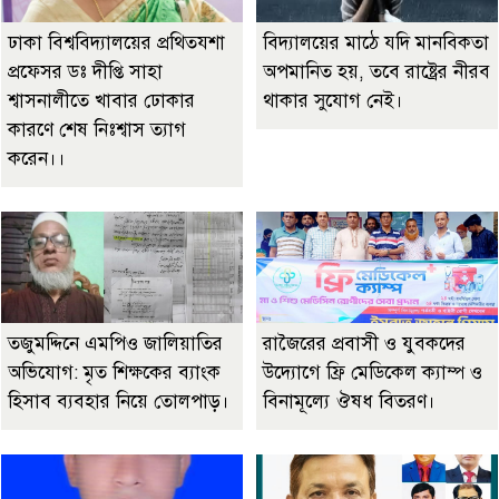
ঢাকা বিশ্ববিদ্যালয়ের প্রথিতযশা
বিদ্যালয়ের মাঠে যদি মানবিকতা
প্রফেসর ডঃ দীপ্তি সাহা
অপমানিত হয়, তবে রাষ্ট্রের নীরব
শ্বাসনালীতে খাবার ঢোকার
থাকার সুযোগ নেই।
কারণে শেষ নিঃশ্বাস ত্যাগ
করেন।।
তজুমদ্দিনে এমপিও জালিয়াতির
রাজৈরের‌ প্রবাসী ও যুবকদের
অভিযোগ: মৃত শিক্ষকের ব্যাংক
উদ্যোগে ফ্রি মেডিকেল ক্যাম্প ও
হিসাব ব্যবহার নিয়ে তোলপাড়।
বিনামূল্যে ঔষধ বিতরণ।