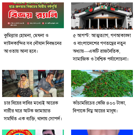
কুমিল্লার হোমনা, মেঘনা ও
৫ আগস্ট: আত্মত্যাগ, গণআকাঙ্ক্ষা
দাউদকান্দির সব নৌযান নিবন্ধনের
ও বাংলাদেশের গণতন্ত্রের নতুন
আওতায় আনা হবে।
অধ্যায়—একটি রাজনৈতিক,
সামাজিক ও বৈশ্বিক পর্যালোচনা।
চার বিয়ের দাবির মধ্যেই আরেক
কাঁচামরিচের কেজি ৪০০ টাকা,
নারীর ঘরে আটক জামায়াত
বিপাকে নিম্ন আয়ের মানুষ।
সমর্থিত এক ব্যক্তি, থানায় সোপর্দ।