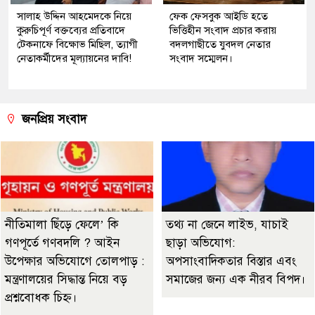
সালাহ উদ্দিন আহমেদকে নিয়ে
ফেক ফেসবুক আইডি হতে
কুরুচিপূর্ণ বক্তব্যের প্রতিবাদে
ভিত্তিহীন সংবাদ প্রচার করায়
টেকনাফে বিক্ষোভ মিছিল, ত্যাগী
বদলগাছীতে যুবদল নেতার
নেতাকর্মীদের মূল্যায়নের দাবি!
সংবাদ সম্মেলন।
জনপ্রিয় সংবাদ
নীতিমালা ছিঁড়ে ফেলে’ কি
তথ্য না জেনে লাইভ, যাচাই
গণপূর্তে গণবদলি ? আইন
ছাড়া অভিযোগ:
উপেক্ষার অভিযোগে তোলপাড় :
অপসাংবাদিকতার বিস্তার এবং
মন্ত্রণালয়ের সিদ্ধান্ত নিয়ে বড়
সমাজের জন্য এক নীরব বিপদ।
প্রশ্নবোধক চিহ্ন।