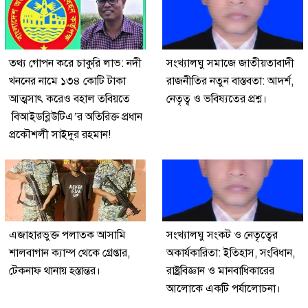
তথ্য গোপন করে চাকুরি লাভ: নদী
সংখ্যালঘু সমাজে জাতীয়তাবাদী
খননের নামে ১৩৪ কোটি টাকা
রাজনীতির নতুন বাস্তবতা: আদর্শ,
আত্মসাৎ করেও বহাল তবিয়তে
নেতৃত্ব ও ভবিষ্যতের প্রশ্ন।
বিআইডব্লিউটিএ’র অতিরিক্ত প্রধান
প্রকৌশলী সাইদুর রহমান!
এজাহারভুক্ত পলাতক আসামি
সংখ্যালঘু সংকট ও নেতৃত্বের
শালবাগান ক্যাম্প থেকে গ্রেপ্তার,
অকার্যকারিতা: ইতিহাস, সংবিধান,
টেকনাফ থানায় হস্তান্তর।
রাষ্ট্রবিজ্ঞান ও মানবাধিকারের
আলোকে একটি পর্যালোচনা।