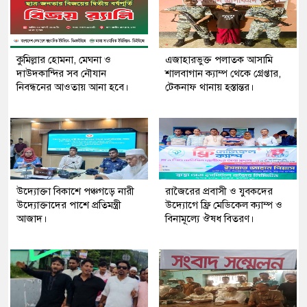
কুমিল্লার হোমনা, মেঘনা ও
এজাহারভুক্ত পলাতক আসামি
দাউদকান্দির সব নৌযান
শালবাগান ক্যাম্প থেকে গ্রেপ্তার,
নিবন্ধনের আওতায় আনা হবে।
টেকনাফ থানায় হস্তান্তর।
উদ্যোক্তা বিকাশে পঞ্চগড়ে নারী
রাজৈরের‌ প্রবাসী ও যুবকদের
উদ্যোক্তাদের পাশে প্রতিমন্ত্রী
উদ্যোগে ফ্রি মেডিকেল ক্যাম্প ও
আজাদ।
বিনামূল্যে ঔষধ বিতরণ।