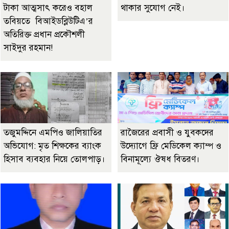
টাকা আত্মসাৎ করেও বহাল
থাকার সুযোগ নেই।
তবিয়তে বিআইডব্লিউটিএ’র
অতিরিক্ত প্রধান প্রকৌশলী
সাইদুর রহমান!
তজুমদ্দিনে এমপিও জালিয়াতির
রাজৈরের‌ প্রবাসী ও যুবকদের
অভিযোগ: মৃত শিক্ষকের ব্যাংক
উদ্যোগে ফ্রি মেডিকেল ক্যাম্প ও
হিসাব ব্যবহার নিয়ে তোলপাড়।
বিনামূল্যে ঔষধ বিতরণ।