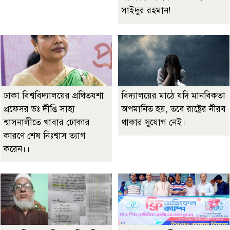
সাইদুর রহমান!
ঢাকা বিশ্ববিদ্যালয়ের প্রথিতযশা
বিদ্যালয়ের মাঠে যদি মানবিকতা
প্রফেসর ডঃ দীপ্তি সাহা
অপমানিত হয়, তবে রাষ্ট্রের নীরব
শ্বাসনালীতে খাবার ঢোকার
থাকার সুযোগ নেই।
কারণে শেষ নিঃশ্বাস ত্যাগ
করেন।।