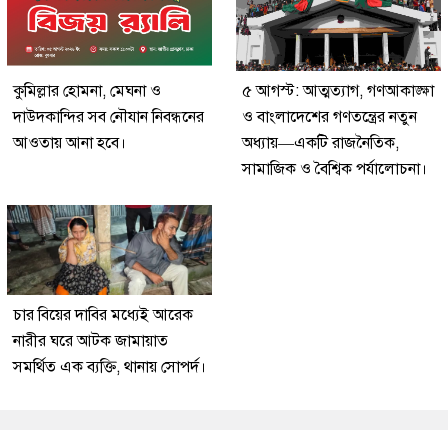
কুমিল্লার হোমনা, মেঘনা ও
৫ আগস্ট: আত্মত্যাগ, গণআকাঙ্ক্ষা
দাউদকান্দির সব নৌযান নিবন্ধনের
ও বাংলাদেশের গণতন্ত্রের নতুন
আওতায় আনা হবে।
অধ্যায়—একটি রাজনৈতিক,
সামাজিক ও বৈশ্বিক পর্যালোচনা।
চার বিয়ের দাবির মধ্যেই আরেক
নারীর ঘরে আটক জামায়াত
সমর্থিত এক ব্যক্তি, থানায় সোপর্দ।