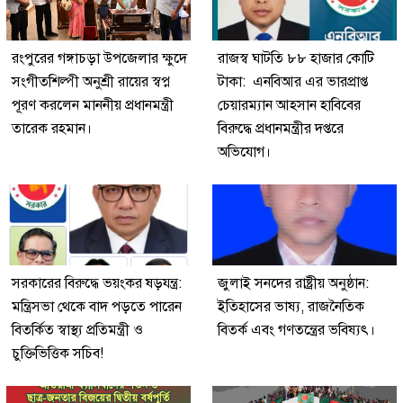
রংপুরের গঙ্গাচড়া উপজেলার ক্ষুদে
রাজস্ব ঘাটতি ৮৮ হাজার কোটি
সংগীতশিল্পী অনুশ্রী রায়ের স্বপ্ন
টাকা: এনবিআর এর ভারপ্রাপ্ত
পূরণ করলেন মাননীয় প্রধানমন্ত্রী
চেয়ারম্যান আহসান হাবিবের
তারেক রহমান।
বিরুদ্ধে প্রধানমন্ত্রীর দপ্তরে
অভিযোগ।
সরকারের বিরুদ্ধে ভয়ংকর ষড়যন্ত্র:
জুলাই সনদের রাষ্ট্রীয় অনুষ্ঠান:
মন্ত্রিসভা থেকে বাদ পড়তে পারেন
ইতিহাসের ভাষ্য, রাজনৈতিক
বিতর্কিত স্বাস্থ্য প্রতিমন্ত্রী ও
বিতর্ক এবং গণতন্ত্রের ভবিষ্যৎ।
চুক্তিভিত্তিক সচিব!