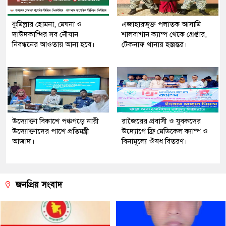
কুমিল্লার হোমনা, মেঘনা ও
এজাহারভুক্ত পলাতক আসামি
দাউদকান্দির সব নৌযান
শালবাগান ক্যাম্প থেকে গ্রেপ্তার,
নিবন্ধনের আওতায় আনা হবে।
টেকনাফ থানায় হস্তান্তর।
উদ্যোক্তা বিকাশে পঞ্চগড়ে নারী
রাজৈরের‌ প্রবাসী ও যুবকদের
উদ্যোক্তাদের পাশে প্রতিমন্ত্রী
উদ্যোগে ফ্রি মেডিকেল ক্যাম্প ও
আজাদ।
বিনামূল্যে ঔষধ বিতরণ।
জনপ্রিয় সংবাদ