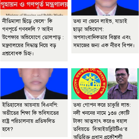
নীতিমালা ছিঁড়ে ফেলে’ কি
তথ্য না জেনে লাইভ, যাচাই
গণপূর্তে গণবদলি ? আইন
ছাড়া অভিযোগ:
উপেক্ষার অভিযোগে তোলপাড় :
অপসাংবাদিকতার বিস্তার এবং
মন্ত্রণালয়ের সিদ্ধান্ত নিয়ে বড়
সমাজের জন্য এক নীরব বিপদ।
প্রশ্নবোধক চিহ্ন।
ইতিহাসের আয়নায় বিএনপি:
তথ্য গোপন করে চাকুরি লাভ:
অতীতের শিক্ষা কি ভবিষ্যতের
নদী খননের নামে ১৩৪ কোটি
রাষ্ট্র পরিচালনায় প্রতিফলিত
টাকা আত্মসাৎ করেও বহাল
হবে?
তবিয়তে বিআইডব্লিউটিএ’র
অতিরিক্ত প্রধান প্রকৌশলী