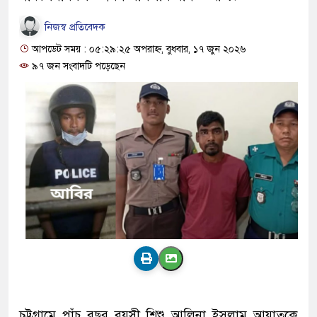
নিজস্ব প্রতিবেদক
আপডেট সময় : ০৫:২৯:২৫ অপরাহ্ন, বুধবার, ১৭ জুন ২০২৬
৯৭ জন সংবাদটি পড়েছেন
চট্টগ্রামে পাঁচ বছর বয়সী শিশু আলিনা ইসলাম আয়াতকে