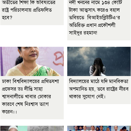
অতীতের শিক্ষা কি ভবিষ্যতের
নদী খননের নামে ১৩৪ কোটি
রাষ্ট্র পরিচালনায় প্রতিফলিত
টাকা আত্মসাৎ করেও বহাল
হবে?
তবিয়তে বিআইডব্লিউটিএ’র
অতিরিক্ত প্রধান প্রকৌশলী
সাইদুর রহমান!
ঢাকা বিশ্ববিদ্যালয়ের প্রথিতযশা
বিদ্যালয়ের মাঠে যদি মানবিকতা
প্রফেসর ডঃ দীপ্তি সাহা
অপমানিত হয়, তবে রাষ্ট্রের নীরব
শ্বাসনালীতে খাবার ঢোকার
থাকার সুযোগ নেই।
কারণে শেষ নিঃশ্বাস ত্যাগ
করেন।।