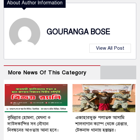
About Author Information
GOURANGA BOSE
View All Post
More News Of This Category
কুমিল্লার হোমনা, মেঘনা ও
এজাহারভুক্ত পলাতক আসামি
দাউদকান্দির সব নৌযান
শালবাগান ক্যাম্প থেকে গ্রেপ্তার,
নিবন্ধনের আওতায় আনা হবে।
টেকনাফ থানায় হস্তান্তর।