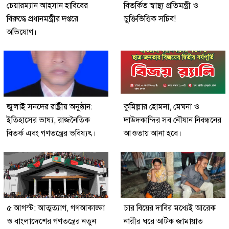
চেয়ারম্যান আহসান হাবিবের
বিতর্কিত স্বাস্থ্য প্রতিমন্ত্রী ও
বিরুদ্ধে প্রধানমন্ত্রীর দপ্তরে
চুক্তিভিত্তিক সচিব!
অভিযোগ।
জুলাই সনদের রাষ্ট্রীয় অনুষ্ঠান:
কুমিল্লার হোমনা, মেঘনা ও
ইতিহাসের ভাষ্য, রাজনৈতিক
দাউদকান্দির সব নৌযান নিবন্ধনের
বিতর্ক এবং গণতন্ত্রের ভবিষ্যৎ।
আওতায় আনা হবে।
৫ আগস্ট: আত্মত্যাগ, গণআকাঙ্ক্ষা
চার বিয়ের দাবির মধ্যেই আরেক
ও বাংলাদেশের গণতন্ত্রের নতুন
নারীর ঘরে আটক জামায়াত