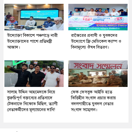
উদ্যোক্তা বিকাশে পঞ্চগড়ে নারী
রাজৈরের‌ প্রবাসী ও যুবকদের
উদ্যোক্তাদের পাশে প্রতিমন্ত্রী
উদ্যোগে ফ্রি মেডিকেল ক্যাম্প ও
আজাদ।
বিনামূল্যে ঔষধ বিতরণ।
সালাহ উদ্দিন আহমেদকে নিয়ে
ফেক ফেসবুক আইডি হতে
কুরুচিপূর্ণ বক্তব্যের প্রতিবাদে
ভিত্তিহীন সংবাদ প্রচার করায়
টেকনাফে বিক্ষোভ মিছিল, ত্যাগী
বদলগাছীতে যুবদল নেতার
নেতাকর্মীদের মূল্যায়নের দাবি!
সংবাদ সম্মেলন।