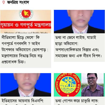
জনপ্রিয় সংবাদ
নীতিমালা ছিঁড়ে ফেলে’ কি
তথ্য না জেনে লাইভ, যাচাই
গণপূর্তে গণবদলি ? আইন
ছাড়া অভিযোগ:
উপেক্ষার অভিযোগে তোলপাড় :
অপসাংবাদিকতার বিস্তার এবং
মন্ত্রণালয়ের সিদ্ধান্ত নিয়ে বড়
সমাজের জন্য এক নীরব বিপদ।
প্রশ্নবোধক চিহ্ন।
ইতিহাসের আয়নায় বিএনপি:
তথ্য গোপন করে চাকুরি লাভ: