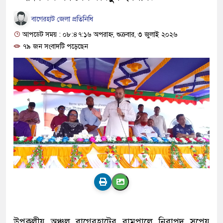
বাগেরহাট জেলা প্রতিনিধি
আপডেট সময় : ০৮:৪৭:১৬ অপরাহ্ন, শুক্রবার, ৩ জুলাই ২০২৬
৭৯ জন সংবাদটি পড়েছেন
উপকূলীয় অঞ্চল বাগেরহাটের রামপালে নিরাপদ সুপেয়