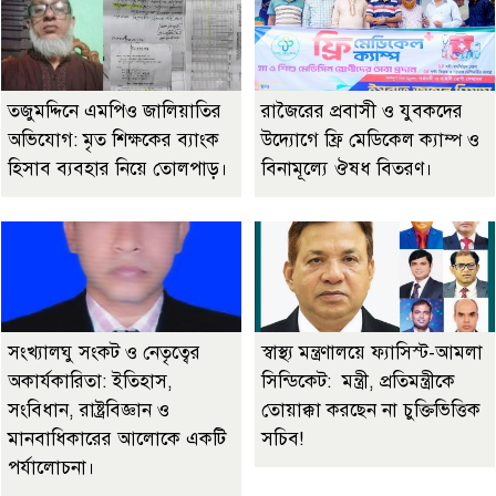
তজুমদ্দিনে এমপিও জালিয়াতির
রাজৈরের‌ প্রবাসী ও যুবকদের
অভিযোগ: মৃত শিক্ষকের ব্যাংক
উদ্যোগে ফ্রি মেডিকেল ক্যাম্প ও
হিসাব ব্যবহার নিয়ে তোলপাড়।
বিনামূল্যে ঔষধ বিতরণ।
সংখ্যালঘু সংকট ও নেতৃত্বের
স্বাস্থ্য মন্ত্রণালয়ে ফ্যাসিস্ট-আমলা
অকার্যকারিতা: ইতিহাস,
সিন্ডিকেট: মন্ত্রী, প্রতিমন্ত্রীকে
সংবিধান, রাষ্ট্রবিজ্ঞান ও
তোয়াক্কা করছেন না চুক্তিভিত্তিক
মানবাধিকারের আলোকে একটি
সচিব!
পর্যালোচনা।