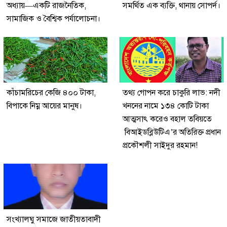
অধ্যায়—একটি রাজনৈতিক,
সমর্থিত এক ব্যক্তি, থানায় সোপর্দ।
সামাজিক ও বৈশ্বিক পর্যালোচনা।
কাঁচামরিচের কেজি ৪০০ টাকা,
তথ্য গোপন করে চাকুরি লাভ: নদী
বিপাকে নিম্ন আয়ের মানুষ।
খননের নামে ১৩৪ কোটি টাকা
আত্মসাৎ করেও বহাল তবিয়তে
বিআইডব্লিউটিএ’র অতিরিক্ত প্রধান
প্রকৌশলী সাইদুর রহমান!
সংখ্যালঘু সমাজে জাতীয়তাবাদী