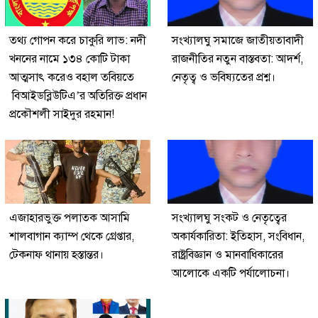
তথ্য গোপন করে চাকুরি লাভ: নদী
সংখ্যালঘু সমাজে জাতীয়তাবাদী
খননের নামে ১৩৪ কোটি টাকা
রাজনীতির নতুন বাস্তবতা: আদর্শ,
আত্মসাৎ করেও বহাল তবিয়তে
নেতৃত্ব ও ভবিষ্যতের প্রশ্ন।
বিআইডব্লিউটিএ’র অতিরিক্ত প্রধান
প্রকৌশলী সাইদুর রহমান!
এজাহারভুক্ত পলাতক আসামি
সংখ্যালঘু সংকট ও নেতৃত্বের
শালবাগান ক্যাম্প থেকে গ্রেপ্তার,
অকার্যকারিতা: ইতিহাস, সংবিধান,
টেকনাফ থানায় হস্তান্তর।
রাষ্ট্রবিজ্ঞান ও মানবাধিকারের
আলোকে একটি পর্যালোচনা।