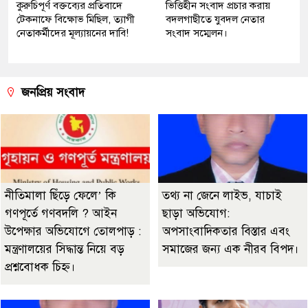
কুরুচিপূর্ণ বক্তব্যের প্রতিবাদে
ভিত্তিহীন সংবাদ প্রচার করায়
টেকনাফে বিক্ষোভ মিছিল, ত্যাগী
বদলগাছীতে যুবদল নেতার
নেতাকর্মীদের মূল্যায়নের দাবি!
সংবাদ সম্মেলন।
জনপ্রিয় সংবাদ
নীতিমালা ছিঁড়ে ফেলে’ কি
তথ্য না জেনে লাইভ, যাচাই
গণপূর্তে গণবদলি ? আইন
ছাড়া অভিযোগ:
উপেক্ষার অভিযোগে তোলপাড় :
অপসাংবাদিকতার বিস্তার এবং
মন্ত্রণালয়ের সিদ্ধান্ত নিয়ে বড়
সমাজের জন্য এক নীরব বিপদ।
প্রশ্নবোধক চিহ্ন।