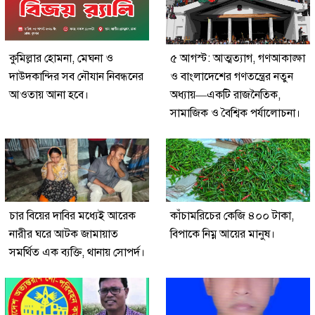
কুমিল্লার হোমনা, মেঘনা ও
৫ আগস্ট: আত্মত্যাগ, গণআকাঙ্ক্ষা
দাউদকান্দির সব নৌযান নিবন্ধনের
ও বাংলাদেশের গণতন্ত্রের নতুন
আওতায় আনা হবে।
অধ্যায়—একটি রাজনৈতিক,
সামাজিক ও বৈশ্বিক পর্যালোচনা।
চার বিয়ের দাবির মধ্যেই আরেক
কাঁচামরিচের কেজি ৪০০ টাকা,
নারীর ঘরে আটক জামায়াত
বিপাকে নিম্ন আয়ের মানুষ।
সমর্থিত এক ব্যক্তি, থানায় সোপর্দ।