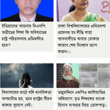
ইতিহাসের আয়নায় বিএনপি:
ঢাকা বিশ্ববিদ্যালয়ের প্রথিতযশা
অতীতের শিক্ষা কি ভবিষ্যতের
প্রফেসর ডঃ দীপ্তি সাহা
রাষ্ট্র পরিচালনায় প্রতিফলিত
শ্বাসনালীতে খাবার ঢোকার
হবে?
কারণে শেষ নিঃশ্বাস ত্যাগ
করেন।।
বিদ্যালয়ের মাঠে যদি মানবিকতা
তজুমদ্দিনে এমপিও জালিয়াতির
অপমানিত হয়, তবে রাষ্ট্রের নীরব
অভিযোগ: মৃত শিক্ষকের ব্যাংক
থাকার সুযোগ নেই।
হিসাব ব্যবহার নিয়ে তোলপাড়।