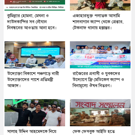
কুমিল্লার হোমনা, মেঘনা ও
এজাহারভুক্ত পলাতক আসামি
দাউদকান্দির সব নৌযান
শালবাগান ক্যাম্প থেকে গ্রেপ্তার,
নিবন্ধনের আওতায় আনা হবে।
টেকনাফ থানায় হস্তান্তর।
উদ্যোক্তা বিকাশে পঞ্চগড়ে নারী
রাজৈরের‌ প্রবাসী ও যুবকদের
উদ্যোক্তাদের পাশে প্রতিমন্ত্রী
উদ্যোগে ফ্রি মেডিকেল ক্যাম্প ও
আজাদ।
বিনামূল্যে ঔষধ বিতরণ।
সালাহ উদ্দিন আহমেদকে নিয়ে
ফেক ফেসবুক আইডি হতে