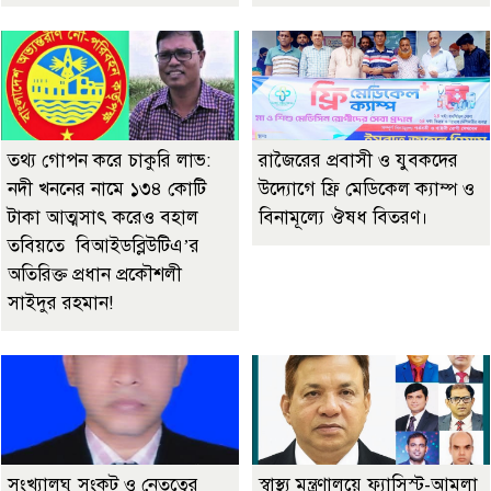
তথ্য গোপন করে চাকুরি লাভ:
রাজৈরের‌ প্রবাসী ও যুবকদের
নদী খননের নামে ১৩৪ কোটি
উদ্যোগে ফ্রি মেডিকেল ক্যাম্প ও
টাকা আত্মসাৎ করেও বহাল
বিনামূল্যে ঔষধ বিতরণ।
তবিয়তে বিআইডব্লিউটিএ’র
অতিরিক্ত প্রধান প্রকৌশলী
সাইদুর রহমান!
সংখ্যালঘু সংকট ও নেতৃত্বের
স্বাস্থ্য মন্ত্রণালয়ে ফ্যাসিস্ট-আমলা