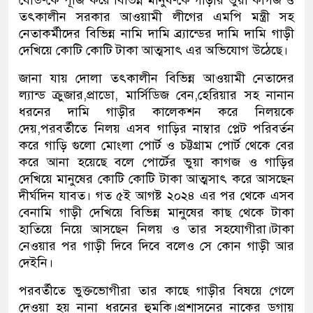
বোর্ড-কে পূজি করে বিভিন্ন মানুষ-কে গাড়ীর ভুয়া কাগজ ও
তৎকালীন সরকার আওয়ামী লীগের এমপি মন্ত্রী সহ
নেতাকর্মীদের বিভিন্ন নামি দামি ব্র্যান্ডের দামি দামি গাড়ী
দেখিয়ে কোটি কোটি টাকা আত্মসাৎ এর অভিযোগ উঠেছে।
জানা যায় দোলা তৎকালীন বিভিন্ন আওয়ামী নেতাদের
ল্যান্ড ক্রুজার,প্রাডো, মার্সিডিজ বেন,হেরিয়ার সহ নানান
ধরনের দামি গাড়ীর কালেকশন করে নিলয়কে
দেয়,পরবর্তীতে নিলয় এসব গাড়ির নাম্বার প্লেট পরিবর্তন
করে গাড়ি গুলো মোংলা পোর্ট ও চট্টগ্রাম পোর্ট থেকে বের
করে আনা হয়েছে বলে পোর্টের ভুয়া কাগজ ও গাড়ির
দেখিয়ে মানুষের কোটি কোটি টাকা আত্মসাৎ করে আসছেন
দীর্ঘদিন যাবত। গত ৫ই আগষ্ট ২০২৪ এর পর থেকে এসব
বেনামি গাড়ী দেখিয়ে বিভিন্ন মানুষের কাছ থেকে টাকা
হাতিয়ে নিয়ে আসছেন নিলয় ও তার সহযোগীরা।টাকা
নেওয়ার পর গাড়ী দিবে দিবে বলেও সে কোন গাড়ী আর
দেইনি।
পরবর্তীতে ভুক্তভোগীরা তার কাছে গাড়ীর বিষয়ে গেলে
দেওয়া হয় নানা ধরনের হুমকি।প্রশাসনের নাকের ডগায়