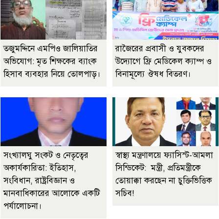
তজুমদ্দিনে এমপিও জালিয়াতির
রাজৈরের‌ প্রবাসী ও যুবকদের
অভিযোগ: মৃত শিক্ষকের ব্যাংক
উদ্যোগে ফ্রি মেডিকেল ক্যাম্প ও
হিসাব ব্যবহার নিয়ে তোলপাড়।
বিনামূল্যে ঔষধ বিতরণ।
সংখ্যালঘু সংকট ও নেতৃত্বের
স্বাস্থ্য মন্ত্রণালয়ে ফ্যাসিস্ট-আমলা
অকার্যকারিতা: ইতিহাস,
সিন্ডিকেট: মন্ত্রী, প্রতিমন্ত্রীকে
সংবিধান, রাষ্ট্রবিজ্ঞান ও
তোয়াক্কা করছেন না চুক্তিভিত্তিক
মানবাধিকারের আলোকে একটি
সচিব!
পর্যালোচনা।