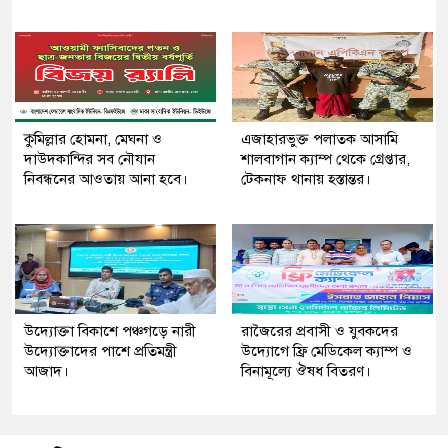
কুমিল্লার হোমনা, মেঘনা ও
এজাহারভুক্ত পলাতক আসামি
দাউদকান্দির সব নৌযান
শালবাগান ক্যাম্প থেকে গ্রেপ্তার,
নিবন্ধনের আওতায় আনা হবে।
টেকনাফ থানায় হস্তান্তর।
উদ্যোক্তা বিকাশে পঞ্চগড়ে নারী
রাজৈরের‌ প্রবাসী ও যুবকদের
উদ্যোক্তাদের পাশে প্রতিমন্ত্রী
উদ্যোগে ফ্রি মেডিকেল ক্যাম্প ও
আজাদ।
বিনামূল্যে ঔষধ বিতরণ।