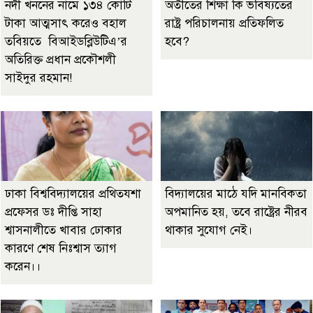
নদী খননের নামে ১৩৪ কোটি
অতীতের শিক্ষা কি ভবিষ্যতের
টাকা আত্মসাৎ করেও বহাল
রাষ্ট্র পরিচালনায় প্রতিফলিত
তবিয়তে বিআইডব্লিউটিএ’র
হবে?
অতিরিক্ত প্রধান প্রকৌশলী
সাইদুর রহমান!
ঢাকা বিশ্ববিদ্যালয়ের প্রথিতযশা
বিদ্যালয়ের মাঠে যদি মানবিকতা
প্রফেসর ডঃ দীপ্তি সাহা
অপমানিত হয়, তবে রাষ্ট্রের নীরব
শ্বাসনালীতে খাবার ঢোকার
থাকার সুযোগ নেই।
কারণে শেষ নিঃশ্বাস ত্যাগ
করেন।।