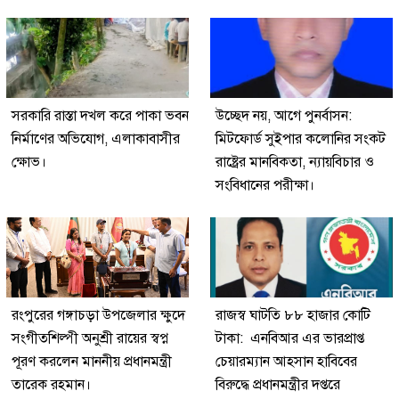
সরকারি রাস্তা দখল করে পাকা ভবন
উচ্ছেদ নয়, আগে পুনর্বাসন:
নির্মাণের অভিযোগ, এলাকাবাসীর
মিটফোর্ড সুইপার কলোনির সংকট
ক্ষোভ।
রাষ্ট্রের মানবিকতা, ন্যায়বিচার ও
সংবিধানের পরীক্ষা।
রংপুরের গঙ্গাচড়া উপজেলার ক্ষুদে
রাজস্ব ঘাটতি ৮৮ হাজার কোটি
সংগীতশিল্পী অনুশ্রী রায়ের স্বপ্ন
টাকা: এনবিআর এর ভারপ্রাপ্ত
পূরণ করলেন মাননীয় প্রধানমন্ত্রী
চেয়ারম্যান আহসান হাবিবের
তারেক রহমান।
বিরুদ্ধে প্রধানমন্ত্রীর দপ্তরে