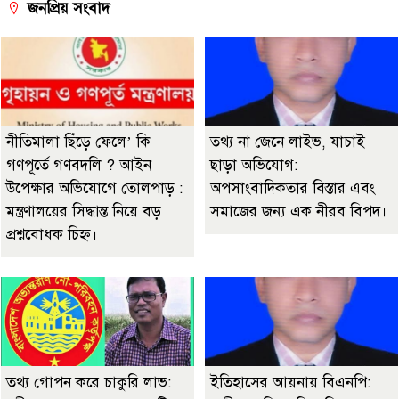
জনপ্রিয় সংবাদ
নীতিমালা ছিঁড়ে ফেলে’ কি
তথ্য না জেনে লাইভ, যাচাই
গণপূর্তে গণবদলি ? আইন
ছাড়া অভিযোগ:
উপেক্ষার অভিযোগে তোলপাড় :
অপসাংবাদিকতার বিস্তার এবং
মন্ত্রণালয়ের সিদ্ধান্ত নিয়ে বড়
সমাজের জন্য এক নীরব বিপদ।
প্রশ্নবোধক চিহ্ন।
তথ্য গোপন করে চাকুরি লাভ:
ইতিহাসের আয়নায় বিএনপি: