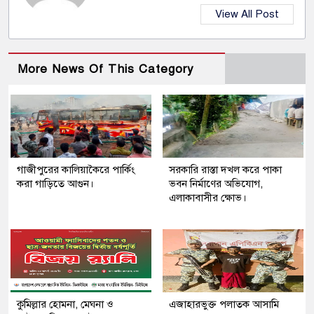
View All Post
More News Of This Category
গাজীপুরের কালিয়াকৈরে পার্কিং
সরকারি রাস্তা দখল করে পাকা
করা গাড়িতে আগুন।
ভবন নির্মাণের অভিযোগ,
এলাকাবাসীর ক্ষোভ।
কুমিল্লার হোমনা, মেঘনা ও
এজাহারভুক্ত পলাতক আসামি