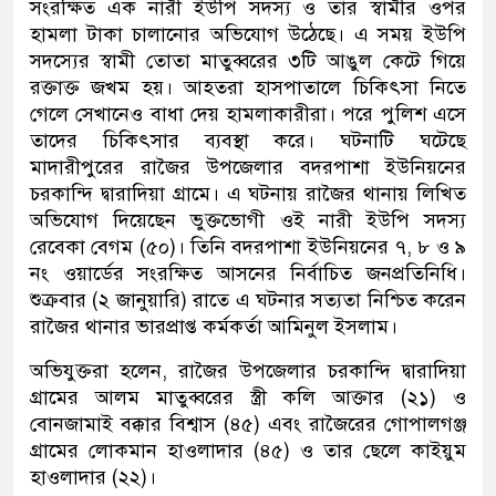
সংরক্ষিত এক নারী ইউপি সদস্য ও তার স্বামীর ওপর
হামলা টাকা চালানোর অভিযোগ উঠেছে। এ সময় ইউপি
সদস্যের স্বামী তোতা মাতুব্বরের ৩টি আঙুল কেটে গিয়ে
রক্তাক্ত জখম হয়। আহতরা হাসপাতালে চিকিৎসা নিতে
গেলে সেখানেও বাধা দেয় হামলাকারীরা। পরে পুলিশ এসে
তাদের চিকিৎসার ব্যবস্থা করে। ঘটনাটি ঘটেছে
মাদারীপুরের রাজৈর উপজেলার বদরপাশা ইউনিয়নের
চরকান্দি দ্বারাদিয়া গ্রামে। এ ঘটনায় রাজৈর থানায় লিখিত
অভিযোগ দিয়েছেন ভুক্তভোগী ওই নারী ইউপি সদস্য
রেবেকা বেগম (৫০)। তিনি বদরপাশা ইউনিয়নের ৭, ৮ ও ৯
নং ওয়ার্ডের সংরক্ষিত আসনের নির্বাচিত জনপ্রতিনিধি।
শুক্রবার (২ জানুয়ারি) রাতে এ ঘটনার সত্যতা নিশ্চিত করেন
রাজৈর থানার ভারপ্রাপ্ত কর্মকর্তা আমিনুল ইসলাম।
অভিযুক্তরা হলেন, রাজৈর উপজেলার চরকান্দি দ্বারাদিয়া
গ্রামের আলম মাতুব্বরের স্ত্রী কলি আক্তার (২১) ও
বোনজামাই বক্কার বিশ্বাস (৪৫) এবং রাজৈরের গোপালগঞ্জ
গ্রামের লোকমান হাওলাদার (৪৫) ও তার ছেলে কাইয়ুম
হাওলাদার (২২)।