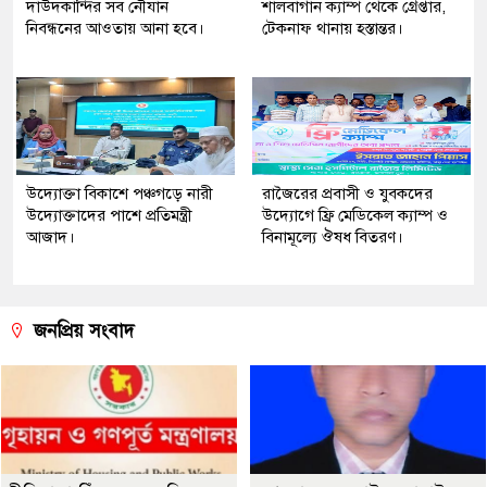
দাউদকান্দির সব নৌযান
শালবাগান ক্যাম্প থেকে গ্রেপ্তার,
নিবন্ধনের আওতায় আনা হবে।
টেকনাফ থানায় হস্তান্তর।
উদ্যোক্তা বিকাশে পঞ্চগড়ে নারী
রাজৈরের‌ প্রবাসী ও যুবকদের
উদ্যোক্তাদের পাশে প্রতিমন্ত্রী
উদ্যোগে ফ্রি মেডিকেল ক্যাম্প ও
আজাদ।
বিনামূল্যে ঔষধ বিতরণ।
জনপ্রিয় সংবাদ