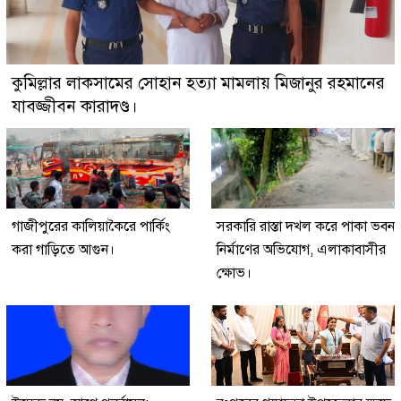
কুমিল্লার লাকসামের সোহান হত্যা মামলায় মিজানুর রহমানের
যাবজ্জীবন কারাদণ্ড।
গাজীপুরের কালিয়াকৈরে পার্কিং
সরকারি রাস্তা দখল করে পাকা ভবন
করা গাড়িতে আগুন।
নির্মাণের অভিযোগ, এলাকাবাসীর
ক্ষোভ।