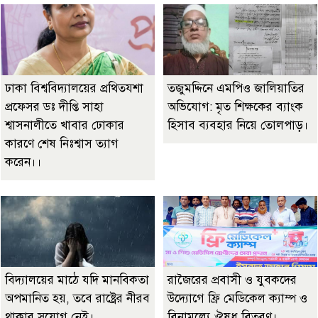
ঢাকা বিশ্ববিদ্যালয়ের প্রথিতযশা
তজুমদ্দিনে এমপিও জালিয়াতির
প্রফেসর ডঃ দীপ্তি সাহা
অভিযোগ: মৃত শিক্ষকের ব্যাংক
শ্বাসনালীতে খাবার ঢোকার
হিসাব ব্যবহার নিয়ে তোলপাড়।
কারণে শেষ নিঃশ্বাস ত্যাগ
করেন।।
বিদ্যালয়ের মাঠে যদি মানবিকতা
রাজৈরের‌ প্রবাসী ও যুবকদের
অপমানিত হয়, তবে রাষ্ট্রের নীরব
উদ্যোগে ফ্রি মেডিকেল ক্যাম্প ও
থাকার সুযোগ নেই।
বিনামূল্যে ঔষধ বিতরণ।