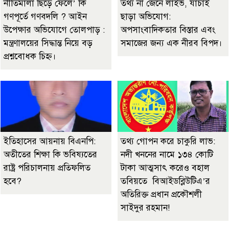
নীতিমালা ছিঁড়ে ফেলে’ কি
তথ্য না জেনে লাইভ, যাচাই
গণপূর্তে গণবদলি ? আইন
ছাড়া অভিযোগ:
উপেক্ষার অভিযোগে তোলপাড় :
অপসাংবাদিকতার বিস্তার এবং
মন্ত্রণালয়ের সিদ্ধান্ত নিয়ে বড়
সমাজের জন্য এক নীরব বিপদ।
প্রশ্নবোধক চিহ্ন।
ইতিহাসের আয়নায় বিএনপি:
তথ্য গোপন করে চাকুরি লাভ:
অতীতের শিক্ষা কি ভবিষ্যতের
নদী খননের নামে ১৩৪ কোটি
রাষ্ট্র পরিচালনায় প্রতিফলিত
টাকা আত্মসাৎ করেও বহাল
হবে?
তবিয়তে বিআইডব্লিউটিএ’র
অতিরিক্ত প্রধান প্রকৌশলী
সাইদুর রহমান!