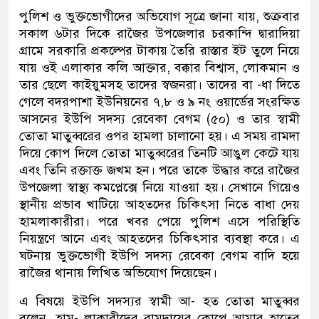
পুলিশ ও ভুক্তভোগীদের অভিযোগ সূত্রে জানা যায়, শুক্রবার
সকাল ৬টার দিকে রাজৈর উপজেলার চরকান্দি দ্বারাদিয়া
গ্রামে সরকারি প্রকল্পের টাকায় তৈরি রাস্তার ইট তুলে নিয়ে
যায় ওই এলাকার কলি আক্তার, বক্কার বিশ্বাস, লোকমান ও
তার ছেলে কাইয়ুমসহ তাদের স্বজনরা। তাদের বা -ধা দিতে
গেলে বদরপাশা ইউনিয়নের ৭,৮ ও ৯ নং ওয়ার্ডের সংরক্ষিত
আসনের ইউপি সদস্য রেবেকা বেগম (৫০) ও তার স্বামী
তোতা মাতুব্বরের ওপর হামলা চালানো হয়। এ সময় রামদা
দিয়ে কোপ দিলে তোতা মাতুব্বরের তিনটি আঙুল কেটে যায়
এবং তিনি রক্তাক্ত জখম হন। পরে তাকে উদ্ধার করে রাজৈর
উপজেলা স্বাস্থ্য কমপ্লেক্সে নিয়ে যাওয়া হয়। সেখানে গিয়েও
স্থানীয় প্রভাব খাটিয়ে আহতদের চিকিৎসা নিতে বাধা দেয়
হামলাকারীরা। পরে খবর পেয়ে পুলিশ এসে পরিস্থিতি
নিয়ন্ত্রণে আনে এবং আহতদের চিকিৎসার ব্যবস্থা করে। এ
ঘটনায় ভুক্তভোগী ইউপি সদস্য রেবেকা বেগম বাদি হয়ে
রাজৈর থানায় লিখিত অভিযোগ দিয়েছেন।
এ বিষয়ে ইউপি সদস্যর স্বামী আ- হত তোতা মাতুব্বর
বলেন, হাম- লাকারীদের রামদায়ের কোপে আমার হাতের