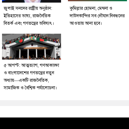
জুলাই সনদের রাষ্ট্রীয় অনুষ্ঠান:
কুমিল্লার হোমনা, মেঘনা ও
ইতিহাসের ভাষ্য, রাজনৈতিক
দাউদকান্দির সব নৌযান নিবন্ধনের
বিতর্ক এবং গণতন্ত্রের ভবিষ্যৎ।
আওতায় আনা হবে।
৫ আগস্ট: আত্মত্যাগ, গণআকাঙ্ক্ষা
ও বাংলাদেশের গণতন্ত্রের নতুন
অধ্যায়—একটি রাজনৈতিক,
সামাজিক ও বৈশ্বিক পর্যালোচনা।