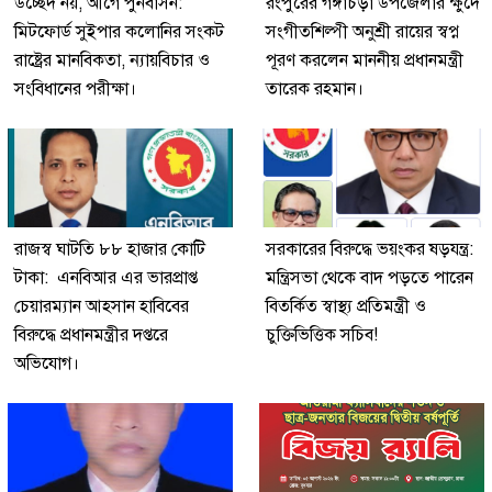
উচ্ছেদ নয়, আগে পুনর্বাসন:
রংপুরের গঙ্গাচড়া উপজেলার ক্ষুদে
মিটফোর্ড সুইপার কলোনির সংকট
সংগীতশিল্পী অনুশ্রী রায়ের স্বপ্ন
রাষ্ট্রের মানবিকতা, ন্যায়বিচার ও
পূরণ করলেন মাননীয় প্রধানমন্ত্রী
সংবিধানের পরীক্ষা।
তারেক রহমান।
রাজস্ব ঘাটতি ৮৮ হাজার কোটি
সরকারের বিরুদ্ধে ভয়ংকর ষড়যন্ত্র:
টাকা: এনবিআর এর ভারপ্রাপ্ত
মন্ত্রিসভা থেকে বাদ পড়তে পারেন
চেয়ারম্যান আহসান হাবিবের
বিতর্কিত স্বাস্থ্য প্রতিমন্ত্রী ও
বিরুদ্ধে প্রধানমন্ত্রীর দপ্তরে
চুক্তিভিত্তিক সচিব!
অভিযোগ।