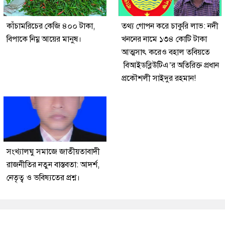
কাঁচামরিচের কেজি ৪০০ টাকা,
তথ্য গোপন করে চাকুরি লাভ: নদী
বিপাকে নিম্ন আয়ের মানুষ।
খননের নামে ১৩৪ কোটি টাকা
আত্মসাৎ করেও বহাল তবিয়তে
বিআইডব্লিউটিএ’র অতিরিক্ত প্রধান
প্রকৌশলী সাইদুর রহমান!
সংখ্যালঘু সমাজে জাতীয়তাবাদী
রাজনীতির নতুন বাস্তবতা: আদর্শ,
নেতৃত্ব ও ভবিষ্যতের প্রশ্ন।