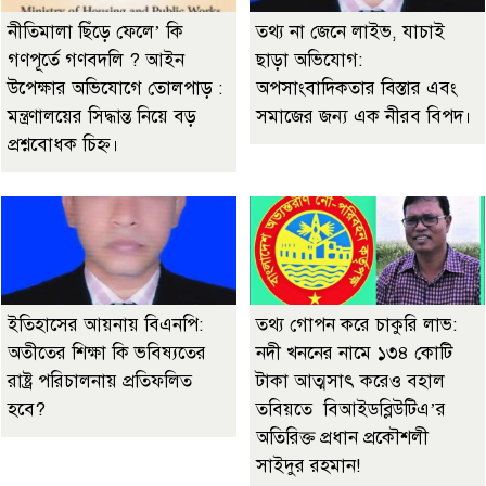
নীতিমালা ছিঁড়ে ফেলে’ কি
তথ্য না জেনে লাইভ, যাচাই
গণপূর্তে গণবদলি ? আইন
ছাড়া অভিযোগ:
উপেক্ষার অভিযোগে তোলপাড় :
অপসাংবাদিকতার বিস্তার এবং
মন্ত্রণালয়ের সিদ্ধান্ত নিয়ে বড়
সমাজের জন্য এক নীরব বিপদ।
প্রশ্নবোধক চিহ্ন।
ইতিহাসের আয়নায় বিএনপি:
তথ্য গোপন করে চাকুরি লাভ:
অতীতের শিক্ষা কি ভবিষ্যতের
নদী খননের নামে ১৩৪ কোটি
রাষ্ট্র পরিচালনায় প্রতিফলিত
টাকা আত্মসাৎ করেও বহাল
হবে?
তবিয়তে বিআইডব্লিউটিএ’র
অতিরিক্ত প্রধান প্রকৌশলী
সাইদুর রহমান!