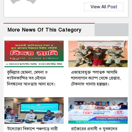
View All Post
More News Of This Category
কুমিল্লার হোমনা, মেঘনা ও
এজাহারভুক্ত পলাতক আসামি
দাউদকান্দির সব নৌযান
শালবাগান ক্যাম্প থেকে গ্রেপ্তার,
নিবন্ধনের আওতায় আনা হবে।
টেকনাফ থানায় হস্তান্তর।
উদ্যোক্তা বিকাশে পঞ্চগড়ে নারী
রাজৈরের‌ প্রবাসী ও যুবকদের