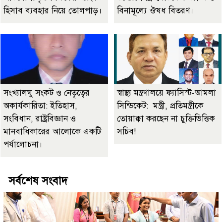
হিসাব ব্যবহার নিয়ে তোলপাড়।
বিনামূল্যে ঔষধ বিতরণ।
সংখ্যালঘু সংকট ও নেতৃত্বের
স্বাস্থ্য মন্ত্রণালয়ে ফ্যাসিস্ট-আমলা
অকার্যকারিতা: ইতিহাস,
সিন্ডিকেট: মন্ত্রী, প্রতিমন্ত্রীকে
সংবিধান, রাষ্ট্রবিজ্ঞান ও
তোয়াক্কা করছেন না চুক্তিভিত্তিক
মানবাধিকারের আলোকে একটি
সচিব!
পর্যালোচনা।
সর্বশেষ সংবাদ