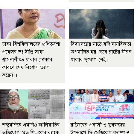
ঢাকা বিশ্ববিদ্যালয়ের প্রথিতযশা
বিদ্যালয়ের মাঠে যদি মানবিকতা
প্রফেসর ডঃ দীপ্তি সাহা
অপমানিত হয়, তবে রাষ্ট্রের নীরব
শ্বাসনালীতে খাবার ঢোকার
থাকার সুযোগ নেই।
কারণে শেষ নিঃশ্বাস ত্যাগ
করেন।।
তজুমদ্দিনে এমপিও জালিয়াতির
রাজৈরের‌ প্রবাসী ও যুবকদের
অভিযোগ: মৃত শিক্ষকের ব্যাংক
উদ্যোগে ফ্রি মেডিকেল ক্যাম্প ও