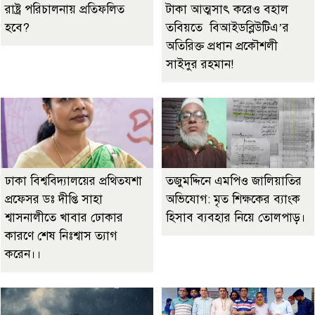
রাষ্ট্র পরিচালনায় প্রতিফলিত
টাকা আত্মসাৎ করেও বহাল
হবে?
তবিয়তে বিআইডব্লিউটিএ’র
অতিরিক্ত প্রধান প্রকৌশলী
সাইদুর রহমান!
ঢাকা বিশ্ববিদ্যালয়ের প্রথিতযশা
তজুমদ্দিনে এমপিও জালিয়াতির
প্রফেসর ডঃ দীপ্তি সাহা
অভিযোগ: মৃত শিক্ষকের ব্যাংক
শ্বাসনালীতে খাবার ঢোকার
হিসাব ব্যবহার নিয়ে তোলপাড়।
কারণে শেষ নিঃশ্বাস ত্যাগ
করেন।।