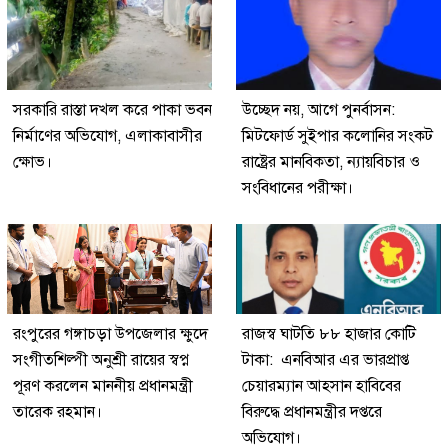
সরকারি রাস্তা দখল করে পাকা ভবন
উচ্ছেদ নয়, আগে পুনর্বাসন:
নির্মাণের অভিযোগ, এলাকাবাসীর
মিটফোর্ড সুইপার কলোনির সংকট
ক্ষোভ।
রাষ্ট্রের মানবিকতা, ন্যায়বিচার ও
সংবিধানের পরীক্ষা।
রংপুরের গঙ্গাচড়া উপজেলার ক্ষুদে
রাজস্ব ঘাটতি ৮৮ হাজার কোটি
সংগীতশিল্পী অনুশ্রী রায়ের স্বপ্ন
টাকা: এনবিআর এর ভারপ্রাপ্ত
পূরণ করলেন মাননীয় প্রধানমন্ত্রী
চেয়ারম্যান আহসান হাবিবের
তারেক রহমান।
বিরুদ্ধে প্রধানমন্ত্রীর দপ্তরে
অভিযোগ।