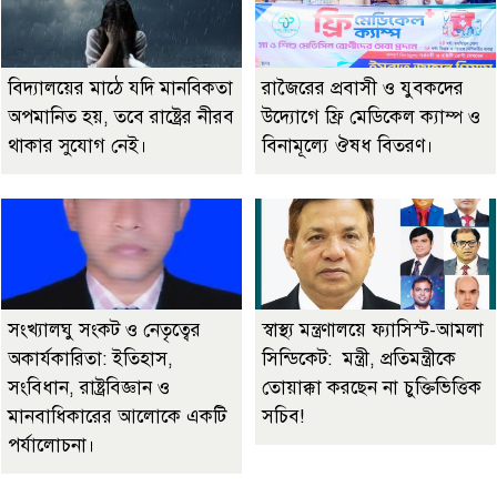
বিদ্যালয়ের মাঠে যদি মানবিকতা
রাজৈরের‌ প্রবাসী ও যুবকদের
অপমানিত হয়, তবে রাষ্ট্রের নীরব
উদ্যোগে ফ্রি মেডিকেল ক্যাম্প ও
থাকার সুযোগ নেই।
বিনামূল্যে ঔষধ বিতরণ।
সংখ্যালঘু সংকট ও নেতৃত্বের
স্বাস্থ্য মন্ত্রণালয়ে ফ্যাসিস্ট-আমলা
অকার্যকারিতা: ইতিহাস,
সিন্ডিকেট: মন্ত্রী, প্রতিমন্ত্রীকে
সংবিধান, রাষ্ট্রবিজ্ঞান ও
তোয়াক্কা করছেন না চুক্তিভিত্তিক
মানবাধিকারের আলোকে একটি
সচিব!
পর্যালোচনা।