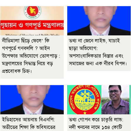
নীতিমালা ছিঁড়ে ফেলে’ কি
তথ্য না জেনে লাইভ, যাচাই
গণপূর্তে গণবদলি ? আইন
ছাড়া অভিযোগ:
উপেক্ষার অভিযোগে তোলপাড় :
অপসাংবাদিকতার বিস্তার এবং
মন্ত্রণালয়ের সিদ্ধান্ত নিয়ে বড়
সমাজের জন্য এক নীরব বিপদ।
প্রশ্নবোধক চিহ্ন।
ইতিহাসের আয়নায় বিএনপি:
তথ্য গোপন করে চাকুরি লাভ:
অতীতের শিক্ষা কি ভবিষ্যতের
নদী খননের নামে ১৩৪ কোটি