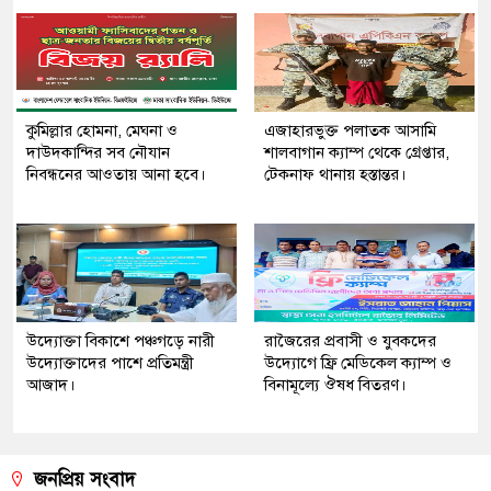
কুমিল্লার হোমনা, মেঘনা ও
এজাহারভুক্ত পলাতক আসামি
দাউদকান্দির সব নৌযান
শালবাগান ক্যাম্প থেকে গ্রেপ্তার,
নিবন্ধনের আওতায় আনা হবে।
টেকনাফ থানায় হস্তান্তর।
উদ্যোক্তা বিকাশে পঞ্চগড়ে নারী
রাজৈরের‌ প্রবাসী ও যুবকদের
উদ্যোক্তাদের পাশে প্রতিমন্ত্রী
উদ্যোগে ফ্রি মেডিকেল ক্যাম্প ও
আজাদ।
বিনামূল্যে ঔষধ বিতরণ।
জনপ্রিয় সংবাদ