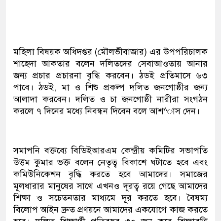
মহিলা বিষয়ক অধিদপ্তর (মৌলভীবাজার) এর উপপরিচালক
শাহেদা আকতার বলেন দলিতদের সেবাআওতায় আনার
জন্য প্রচার প্রচারনা বৃদ্ধি করবেন। ঠডই প্রতিমাসে ৬৩
পাবে। ঠডই, মা ও শিশু প্রকল্প দলিত জনগোষ্ঠীর জন্য
আলাদা করবেন। দলিত ও চা জনগোষ্ঠী নারীরা সংগঠন
করলে ৭ দিনের মধ্যে নিবন্ধন দিবেন বলে আশ^াস দেন।
সমাপনি বক্তব্যে বিডিইআরএম কেন্দ্রীয় কমিটির সভাপতি
উত্তম কুমার ভক্ত বলেন নেতৃত্ব বিকাশে ঘটাতে হবে এবং
কমিউনিকেশন বৃদ্ধি করতে হবে আমাদের। সমাজের
মূলধারার মানুষের সাথে এখনও দূরত্ব রয়ে গেছে আমাদের
শিক্ষা ও সচেতনতার মাধ্যমে দূর করতে হবে। বৈষম্য
বিলোপ আইন দ্রুত প্রণয়নে আমাদের একযোগে কাজ করতে