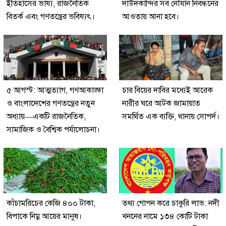
ইতিহাসের ভাষ্য, রাজনৈতিক
দাউদকান্দির সব নৌযান নিবন্ধনের
বিতর্ক এবং গণতন্ত্রের ভবিষ্যৎ।
আওতায় আনা হবে।
৫ আগস্ট: আত্মত্যাগ, গণআকাঙ্ক্ষা
চার বিয়ের দাবির মধ্যেই আরেক
ও বাংলাদেশের গণতন্ত্রের নতুন
নারীর ঘরে আটক জামায়াত
অধ্যায়—একটি রাজনৈতিক,
সমর্থিত এক ব্যক্তি, থানায় সোপর্দ।
সামাজিক ও বৈশ্বিক পর্যালোচনা।
কাঁচামরিচের কেজি ৪০০ টাকা,
তথ্য গোপন করে চাকুরি লাভ: নদী
বিপাকে নিম্ন আয়ের মানুষ।
খননের নামে ১৩৪ কোটি টাকা