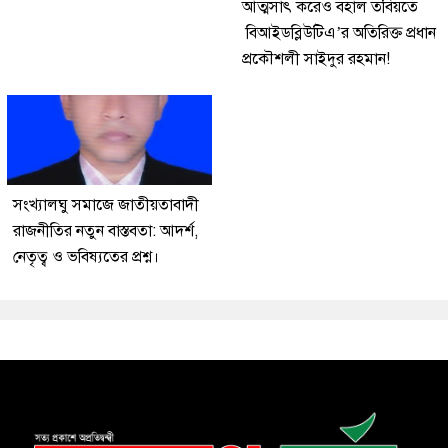
আত্মসাৎ করেও বহাল তবিয়তে
বিআইডব্লিউটিএ’র অতিরিক্ত প্রধান
প্রকৌশলী সাইদুর রহমান!
সংখ্যালঘু সমাজে জাতীয়তাবাদী
রাজনীতির নতুন বাস্তবতা: আদর্শ,
নেতৃত্ব ও ভবিষ্যতের প্রশ্ন।