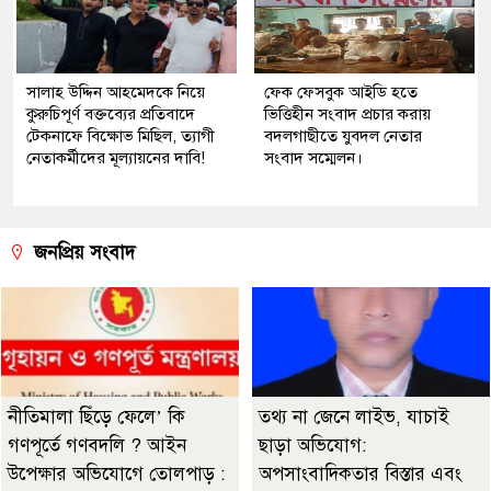
সালাহ উদ্দিন আহমেদকে নিয়ে
ফেক ফেসবুক আইডি হতে
কুরুচিপূর্ণ বক্তব্যের প্রতিবাদে
ভিত্তিহীন সংবাদ প্রচার করায়
টেকনাফে বিক্ষোভ মিছিল, ত্যাগী
বদলগাছীতে যুবদল নেতার
নেতাকর্মীদের মূল্যায়নের দাবি!
সংবাদ সম্মেলন।
জনপ্রিয় সংবাদ
নীতিমালা ছিঁড়ে ফেলে’ কি
তথ্য না জেনে লাইভ, যাচাই
গণপূর্তে গণবদলি ? আইন
ছাড়া অভিযোগ:
উপেক্ষার অভিযোগে তোলপাড় :
অপসাংবাদিকতার বিস্তার এবং