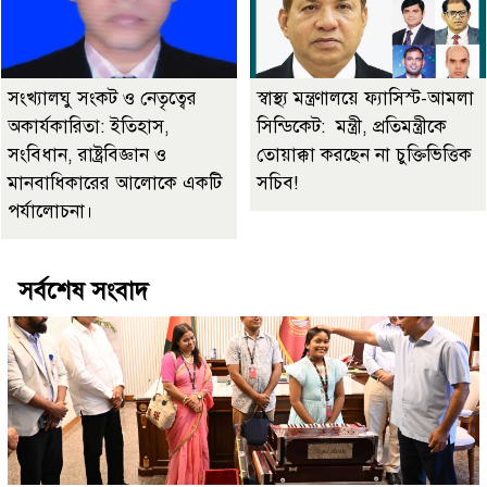
সংখ্যালঘু সংকট ও নেতৃত্বের
স্বাস্থ্য মন্ত্রণালয়ে ফ্যাসিস্ট-আমলা
অকার্যকারিতা: ইতিহাস,
সিন্ডিকেট: মন্ত্রী, প্রতিমন্ত্রীকে
সংবিধান, রাষ্ট্রবিজ্ঞান ও
তোয়াক্কা করছেন না চুক্তিভিত্তিক
মানবাধিকারের আলোকে একটি
সচিব!
পর্যালোচনা।
সর্বশেষ সংবাদ