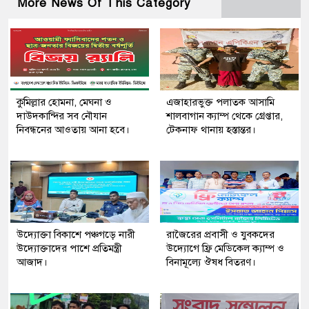
More News Of This Category
কুমিল্লার হোমনা, মেঘনা ও
এজাহারভুক্ত পলাতক আসামি
দাউদকান্দির সব নৌযান
শালবাগান ক্যাম্প থেকে গ্রেপ্তার,
নিবন্ধনের আওতায় আনা হবে।
টেকনাফ থানায় হস্তান্তর।
উদ্যোক্তা বিকাশে পঞ্চগড়ে নারী
রাজৈরের‌ প্রবাসী ও যুবকদের
উদ্যোক্তাদের পাশে প্রতিমন্ত্রী
উদ্যোগে ফ্রি মেডিকেল ক্যাম্প ও
আজাদ।
বিনামূল্যে ঔষধ বিতরণ।