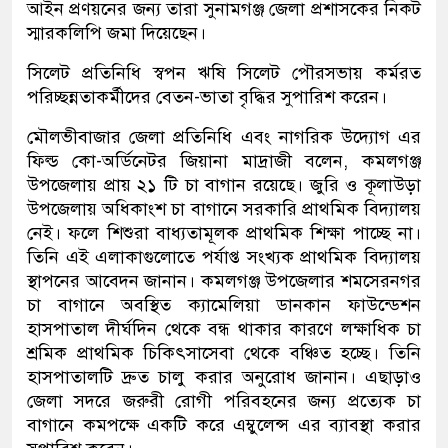
আইন প্রণয়নের জন্য তারা সুনামগঞ্জ জেলা প্রশাসকের নিকট
স্মারকলিপি জমা দিয়েছেন।
সিলেট প্রতিনিধি স্বপন ঋষি সিলেট পৌরসভায় কর্মরত
পরিচ্ছন্নতাকর্মীদের বেতন-ভাতা বৃদ্ধির সুপারিশ করেন।
মৌলভীবাজার জেলা প্রতিনিধি এবং নাগরিক উদ্যোগ এর
ফিল্ড কো-অর্ডিনেটর জিয়ানা মাদ্রাজী বলেন, কমলগঞ্জ
উপজেলায় প্রায় ২১ টি চা বাগান রয়েছে। জুরি ও কূলাউড়া
উপজেলায় অধিকাংশ চা বাগানে সরকারি প্রাথমিক বিদ্যালয়
নেই। ফলে শিশুরা বাধ্যতামূলক প্রাথমিক শিক্ষা পাচ্ছে না।
তিনি এই এলাকাগুলোতে পর্যাপ্ত সংখ্যক প্রাথমিক বিদ্যালয়
স্থাপনের আবেদন জানান। কমলগঞ্জ উপজেলার শমসেরনগর
চা বাগানে অবস্থিত ক্যামেলিয়া ডানকান ফাউন্ডেশন
হাসপাতাল দীর্ঘদিন থেকে বন্ধ থাকার কারণে লক্ষাধিক চা
শ্রমিক প্রাথমিক চিকিৎসাসেবা থেকে বঞ্চিত হচ্ছে। তিনি
হাসপাতালটি দ্রুত চালু করার অনুরোধ জানান। এছাড়াও
জেলা সদরে জরুরী রোগী পরিবহনের জন্য প্রত্যেক চা
বাগানে কমপক্ষে একটি করে এম্বুলেন্স এর ব্যাবস্থা করার