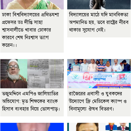
ঢাকা বিশ্ববিদ্যালয়ের প্রথিতযশা
বিদ্যালয়ের মাঠে যদি মানবিকতা
প্রফেসর ডঃ দীপ্তি সাহা
অপমানিত হয়, তবে রাষ্ট্রের নীরব
শ্বাসনালীতে খাবার ঢোকার
থাকার সুযোগ নেই।
কারণে শেষ নিঃশ্বাস ত্যাগ
করেন।।
তজুমদ্দিনে এমপিও জালিয়াতির
রাজৈরের‌ প্রবাসী ও যুবকদের
অভিযোগ: মৃত শিক্ষকের ব্যাংক
উদ্যোগে ফ্রি মেডিকেল ক্যাম্প ও
হিসাব ব্যবহার নিয়ে তোলপাড়।
বিনামূল্যে ঔষধ বিতরণ।