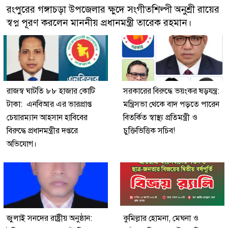
রংপুরের গঙ্গাচড়া উপজেলার ক্ষুদে সংগীতশিল্পী অনুশ্রী রায়ের
স্বপ্ন পূরণ করলেন মাননীয় প্রধানমন্ত্রী তারেক রহমান।
রাজস্ব ঘাটতি ৮৮ হাজার কোটি
সরকারের বিরুদ্ধে ভয়ংকর ষড়যন্ত্র:
টাকা: এনবিআর এর ভারপ্রাপ্ত
মন্ত্রিসভা থেকে বাদ পড়তে পারেন
চেয়ারম্যান আহসান হাবিবের
বিতর্কিত স্বাস্থ্য প্রতিমন্ত্রী ও
বিরুদ্ধে প্রধানমন্ত্রীর দপ্তরে
চুক্তিভিত্তিক সচিব!
অভিযোগ।
জুলাই সনদের রাষ্ট্রীয় অনুষ্ঠান:
কুমিল্লার হোমনা, মেঘনা ও