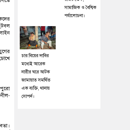
 বলতে
সামাজিক ও বৈশ্বিক
পর্যালোচনা।
থকদের
ফুটবল
রলাইন
যুগের
চার বিয়ের দাবির
 চোখে
মধ্যেই আরেক
নারীর ঘরে আটক
জামায়াত সমর্থিত
 পুরো
এক ব্যক্তি, থানায়
 নীল-
সোপর্দ।
রবতা।