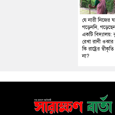
যে নারী নিজের 
গড়েননি, গড়েছে
একটি বিদ্যালয়: 
রেখা রানী ওঝার স্
কি রাষ্ট্রের স্বীকৃত
না?