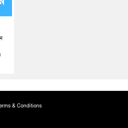
ীন
।
erms & Conditions