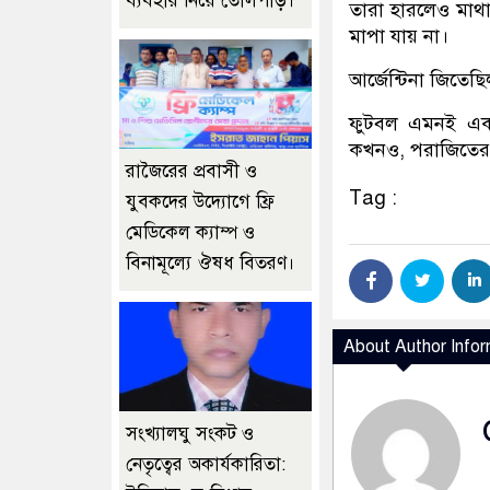
ব্যবহার নিয়ে তোলপাড়।
তারা হারলেও মাথা
মাপা যায় না।
আর্জেন্টিনা জিতেছিল
ফুটবল এমনই এক 
কখনও, পরাজিতের 
রাজৈরের‌ প্রবাসী ও
Tag :
যুবকদের উদ্যোগে ফ্রি
মেডিকেল ক্যাম্প ও
বিনামূল্যে ঔষধ বিতরণ।
About Author Infor
সংখ্যালঘু সংকট ও
নেতৃত্বের অকার্যকারিতা: