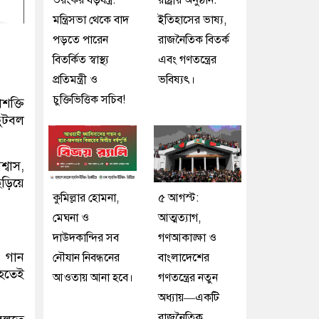
ভয়ংকর ষড়যন্ত্র:
রাষ্ট্রীয় অনুষ্ঠান:
মন্ত্রিসভা থেকে বাদ
ইতিহাসের ভাষ্য,
পড়তে পারেন
রাজনৈতিক বিতর্ক
বিতর্কিত স্বাস্থ্য
এবং গণতন্ত্রের
প্রতিমন্ত্রী ও
ভবিষ্যৎ।
চুক্তিভিত্তিক সচিব!
ক্তি
ফুটবল
্বাস,
়িয়ে
কুমিল্লার হোমনা,
৫ আগস্ট:
মেঘনা ও
আত্মত্যাগ,
দাউদকান্দির সব
গণআকাঙ্ক্ষা ও
ে গান
নৌযান নিবন্ধনের
বাংলাদেশের
হতেই
আওতায় আনা হবে।
গণতন্ত্রের নতুন
অধ্যায়—একটি
রাজনৈতিক,