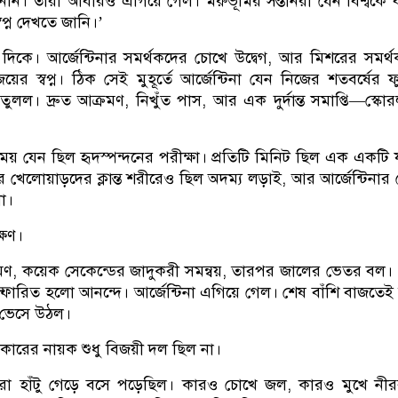
েনি। তারা আবারও এগিয়ে গেল। মরুভূমির সন্তানরা যেন বিশ্বকে
্ন দেখতে জানি।’
িকে। আর্জেন্টিনার সমর্থকদের চোখে উদ্বেগ, আর মিশরের সমর্
র স্বপ্ন। ঠিক সেই মুহূর্তে আর্জেন্টিনা যেন নিজের শতবর্ষের 
তুলল। দ্রুত আক্রমণ, নিখুঁত পাস, আর এক দুর্দান্ত সমাপ্তি—স্কো
য় যেন ছিল হৃদস্পন্দনের পরীক্ষা। প্রতিটি মিনিট ছিল এক একটি 
র খেলোয়াড়দের ক্লান্ত শরীরেও ছিল অদম্য লড়াই, আর আর্জেন্টিনার
খা।
্ষণ।
মণ, কয়েক সেকেন্ডের জাদুকরী সমন্বয়, তারপর জালের ভেতর বল।
স্ফোরিত হলো আনন্দে। আর্জেন্টিনা এগিয়ে গেল। শেষ বাঁশি বাজতেই
ে ভেসে উঠল।
যিকারের নায়ক শুধু বিজয়ী দল ছিল না।
়রা হাঁটু গেড়ে বসে পড়েছিল। কারও চোখে জল, কারও মুখে নী