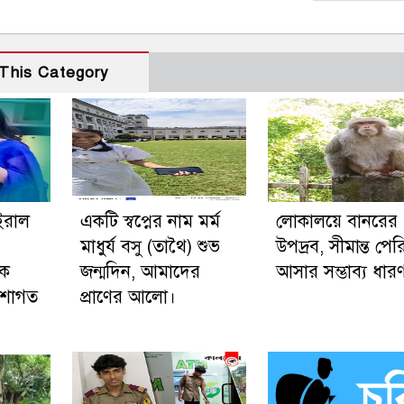
This Category
ইরাল
একটি স্বপ্নের নাম মর্ম
লোকালয়ে বানরের
মাধুর্য বসু (তাথৈ) শুভ
উপদ্রব, সীমান্ত পের
িক
জন্মদিন, আমাদের
আসার সম্ভাব্য ধার
পেশাগত
প্রাণের আলো।