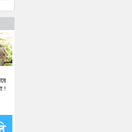
িয়ে
ণা !