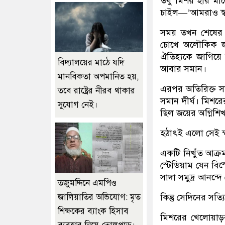
তবু মিশর হার মান
চাইল—’আমরাও স্বপ
সময় তখন শেষের দ
চোখে অলৌকিক জয়ে
ঐতিহ্যকে জাগিয়ে 
বিদ্যালয়ের মাঠে যদি
আবার সমান।
মানবিকতা অপমানিত হয়,
এরপর অতিরিক্ত সম
তবে রাষ্ট্রের নীরব থাকার
সমান দীর্ঘ। মিশরে
সুযোগ নেই।
ছিল জয়ের অগ্নিশি
হঠাৎই এলো সেই ক
একটি নিখুঁত আক্র
স্টেডিয়াম যেন বি
সাদা সমুদ্র আনন্দ
তজুমদ্দিনে এমপিও
কিন্তু সেদিনের সত্
জালিয়াতির অভিযোগ: মৃত
শিক্ষকের ব্যাংক হিসাব
মিশরের খেলোয়াড