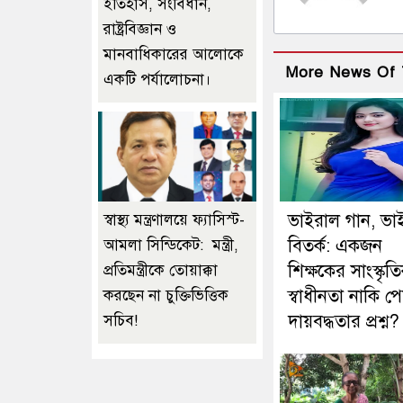
ইতিহাস, সংবিধান,
রাষ্ট্রবিজ্ঞান ও
মানবাধিকারের আলোকে
More News Of 
একটি পর্যালোচনা।
ভাইরাল গান, ভা
স্বাস্থ্য মন্ত্রণালয়ে ফ্যাসিস্ট-
বিতর্ক: একজন
আমলা সিন্ডিকেট: মন্ত্রী,
শিক্ষকের সাংস্কৃত
প্রতিমন্ত্রীকে তোয়াক্কা
স্বাধীনতা নাকি 
করছেন না চুক্তিভিত্তিক
দায়বদ্ধতার প্রশ্ন?
সচিব!