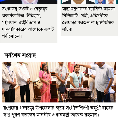
সংখ্যালঘু সংকট ও নেতৃত্বের
স্বাস্থ্য মন্ত্রণালয়ে ফ্যাসিস্ট-আমলা
অকার্যকারিতা: ইতিহাস,
সিন্ডিকেট: মন্ত্রী, প্রতিমন্ত্রীকে
সংবিধান, রাষ্ট্রবিজ্ঞান ও
তোয়াক্কা করছেন না চুক্তিভিত্তিক
মানবাধিকারের আলোকে একটি
সচিব!
পর্যালোচনা।
সর্বশেষ সংবাদ
রংপুরের গঙ্গাচড়া উপজেলার ক্ষুদে সংগীতশিল্পী অনুশ্রী রায়ের
স্বপ্ন পূরণ করলেন মাননীয় প্রধানমন্ত্রী তারেক রহমান।