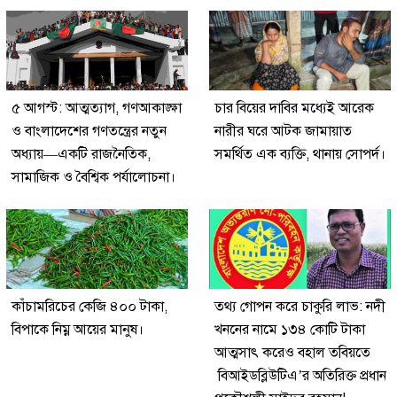
৫ আগস্ট: আত্মত্যাগ, গণআকাঙ্ক্ষা
চার বিয়ের দাবির মধ্যেই আরেক
ও বাংলাদেশের গণতন্ত্রের নতুন
নারীর ঘরে আটক জামায়াত
অধ্যায়—একটি রাজনৈতিক,
সমর্থিত এক ব্যক্তি, থানায় সোপর্দ।
সামাজিক ও বৈশ্বিক পর্যালোচনা।
কাঁচামরিচের কেজি ৪০০ টাকা,
তথ্য গোপন করে চাকুরি লাভ: নদী
বিপাকে নিম্ন আয়ের মানুষ।
খননের নামে ১৩৪ কোটি টাকা
আত্মসাৎ করেও বহাল তবিয়তে
বিআইডব্লিউটিএ’র অতিরিক্ত প্রধান