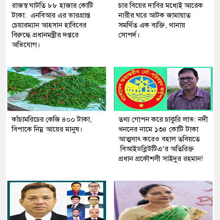
রাজস্ব ঘাটতি ৮৮ হাজার কোটি
চার বিয়ের দাবির মধ্যেই আরেক
টাকা: এনবিআর এর ভারপ্রাপ্ত
নারীর ঘরে আটক জামায়াত
চেয়ারম্যান আহসান হাবিবের
সমর্থিত এক ব্যক্তি, থানায়
বিরুদ্ধে প্রধানমন্ত্রীর দপ্তরে
সোপর্দ।
অভিযোগ।
কাঁচামরিচের কেজি ৪০০ টাকা,
তথ্য গোপন করে চাকুরি লাভ: নদী
বিপাকে নিম্ন আয়ের মানুষ।
খননের নামে ১৩৪ কোটি টাকা
আত্মসাৎ করেও বহাল তবিয়তে
বিআইডব্লিউটিএ’র অতিরিক্ত
প্রধান প্রকৌশলী সাইদুর রহমান!