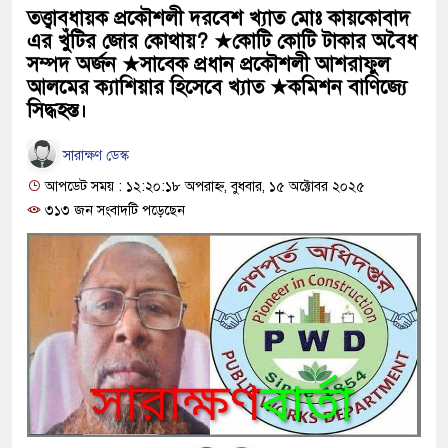
তত্ত্বাবধায়ক প্রকৌশলী দরবেশ খ্যাত মোঃ কায়কোবাদ
এর খুঁটির জোর কোথায়? ★কোটি কোটি টাকার অবৈধ
সম্পদ অর্জন ★সাবেক প্রধান প্রকৌশলী আশরাফুল
আলমের ক্যাশিয়ার হিসেবে খ্যাত ★কমিশন বাণিজ্যে
সিদ্ধহস্ত।
সারাক্ষণ ডেস্ক
আপডেট সময় : ১২:২০:১৮ অপরাহ্ন, বুধবার, ১৫ অক্টোবর ২০২৫
৩১৩ জন সংবাদটি পড়েছেন