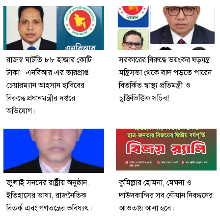
রাজস্ব ঘাটতি ৮৮ হাজার কোটি
সরকারের বিরুদ্ধে ভয়ংকর ষড়যন্ত্র:
টাকা: এনবিআর এর ভারপ্রাপ্ত
মন্ত্রিসভা থেকে বাদ পড়তে পারেন
চেয়ারম্যান আহসান হাবিবের
বিতর্কিত স্বাস্থ্য প্রতিমন্ত্রী ও
বিরুদ্ধে প্রধানমন্ত্রীর দপ্তরে
চুক্তিভিত্তিক সচিব!
অভিযোগ।
জুলাই সনদের রাষ্ট্রীয় অনুষ্ঠান:
কুমিল্লার হোমনা, মেঘনা ও
ইতিহাসের ভাষ্য, রাজনৈতিক
দাউদকান্দির সব নৌযান নিবন্ধনের
বিতর্ক এবং গণতন্ত্রের ভবিষ্যৎ।
আওতায় আনা হবে।