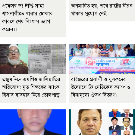
প্রফেসর ডঃ দীপ্তি সাহা
অপমানিত হয়, তবে রাষ্ট্রের নীরব
শ্বাসনালীতে খাবার ঢোকার
থাকার সুযোগ নেই।
কারণে শেষ নিঃশ্বাস ত্যাগ
করেন।।
তজুমদ্দিনে এমপিও জালিয়াতির
রাজৈরের‌ প্রবাসী ও যুবকদের
অভিযোগ: মৃত শিক্ষকের ব্যাংক
উদ্যোগে ফ্রি মেডিকেল ক্যাম্প ও
হিসাব ব্যবহার নিয়ে তোলপাড়।
বিনামূল্যে ঔষধ বিতরণ।