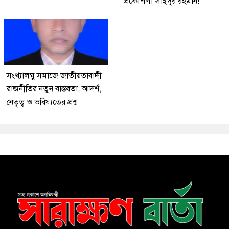
প্রকৌশলী সাইদুর রহমান!
সংখ্যালঘু সমাজে জাতীয়তাবাদী
রাজনীতির নতুন বাস্তবতা: আদর্শ,
নেতৃত্ব ও ভবিষ্যতের প্রশ্ন।