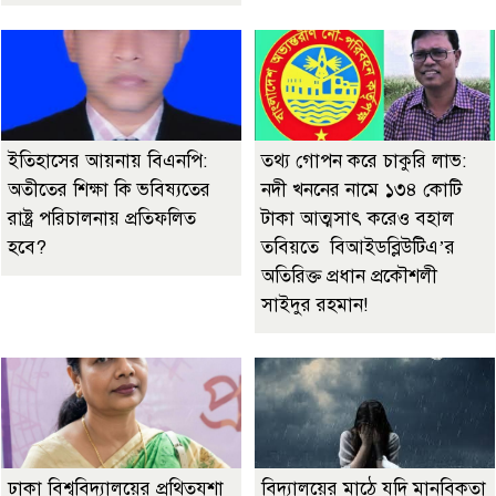
ইতিহাসের আয়নায় বিএনপি:
তথ্য গোপন করে চাকুরি লাভ:
অতীতের শিক্ষা কি ভবিষ্যতের
নদী খননের নামে ১৩৪ কোটি
রাষ্ট্র পরিচালনায় প্রতিফলিত
টাকা আত্মসাৎ করেও বহাল
হবে?
তবিয়তে বিআইডব্লিউটিএ’র
অতিরিক্ত প্রধান প্রকৌশলী
সাইদুর রহমান!
ঢাকা বিশ্ববিদ্যালয়ের প্রথিতযশা
বিদ্যালয়ের মাঠে যদি মানবিকতা