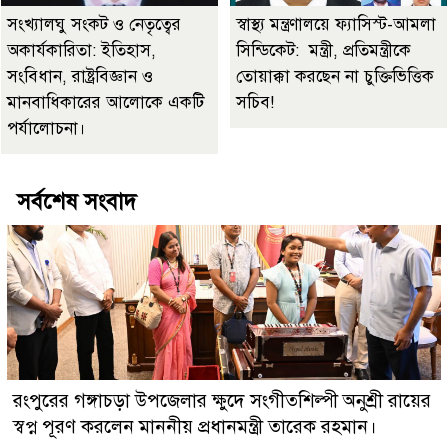
সংখ্যালঘু সংকট ও নেতৃত্বের
স্বাস্থ্য মন্ত্রণালয়ে ফ্যাসিস্ট-আমলা
অকার্যকারিতা: ইতিহাস,
সিন্ডিকেট: মন্ত্রী, প্রতিমন্ত্রীকে
সংবিধান, রাষ্ট্রবিজ্ঞান ও
তোয়াক্কা করছেন না চুক্তিভিত্তিক
মানবাধিকারের আলোকে একটি
সচিব!
পর্যালোচনা।
সর্বশেষ সংবাদ
রংপুরের গঙ্গাচড়া উপজেলার ক্ষুদে সংগীতশিল্পী অনুশ্রী রায়ের
স্বপ্ন পূরণ করলেন মাননীয় প্রধানমন্ত্রী তারেক রহমান।