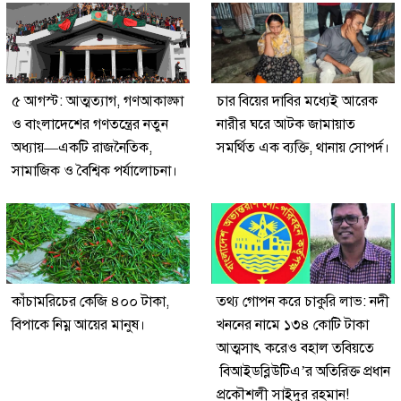
৫ আগস্ট: আত্মত্যাগ, গণআকাঙ্ক্ষা
চার বিয়ের দাবির মধ্যেই আরেক
ও বাংলাদেশের গণতন্ত্রের নতুন
নারীর ঘরে আটক জামায়াত
অধ্যায়—একটি রাজনৈতিক,
সমর্থিত এক ব্যক্তি, থানায় সোপর্দ।
সামাজিক ও বৈশ্বিক পর্যালোচনা।
কাঁচামরিচের কেজি ৪০০ টাকা,
তথ্য গোপন করে চাকুরি লাভ: নদী
বিপাকে নিম্ন আয়ের মানুষ।
খননের নামে ১৩৪ কোটি টাকা
আত্মসাৎ করেও বহাল তবিয়তে
বিআইডব্লিউটিএ’র অতিরিক্ত প্রধান
প্রকৌশলী সাইদুর রহমান!