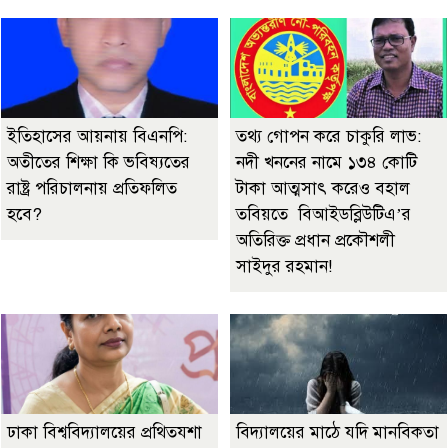
ইতিহাসের আয়নায় বিএনপি:
তথ্য গোপন করে চাকুরি লাভ:
অতীতের শিক্ষা কি ভবিষ্যতের
নদী খননের নামে ১৩৪ কোটি
রাষ্ট্র পরিচালনায় প্রতিফলিত
টাকা আত্মসাৎ করেও বহাল
হবে?
তবিয়তে বিআইডব্লিউটিএ’র
অতিরিক্ত প্রধান প্রকৌশলী
সাইদুর রহমান!
ঢাকা বিশ্ববিদ্যালয়ের প্রথিতযশা
বিদ্যালয়ের মাঠে যদি মানবিকতা