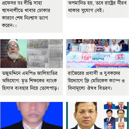
প্রফেসর ডঃ দীপ্তি সাহা
অপমানিত হয়, তবে রাষ্ট্রের নীরব
শ্বাসনালীতে খাবার ঢোকার
থাকার সুযোগ নেই।
কারণে শেষ নিঃশ্বাস ত্যাগ
করেন।।
তজুমদ্দিনে এমপিও জালিয়াতির
রাজৈরের‌ প্রবাসী ও যুবকদের
অভিযোগ: মৃত শিক্ষকের ব্যাংক
উদ্যোগে ফ্রি মেডিকেল ক্যাম্প ও
হিসাব ব্যবহার নিয়ে তোলপাড়।
বিনামূল্যে ঔষধ বিতরণ।