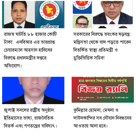
রাজস্ব ঘাটতি ৮৮ হাজার কোটি
সরকারের বিরুদ্ধে ভয়ংকর ষড়যন্ত্র:
টাকা: এনবিআর এর ভারপ্রাপ্ত
মন্ত্রিসভা থেকে বাদ পড়তে পারেন
চেয়ারম্যান আহসান হাবিবের
বিতর্কিত স্বাস্থ্য প্রতিমন্ত্রী ও
বিরুদ্ধে প্রধানমন্ত্রীর দপ্তরে
চুক্তিভিত্তিক সচিব!
অভিযোগ।
জুলাই সনদের রাষ্ট্রীয় অনুষ্ঠান:
কুমিল্লার হোমনা, মেঘনা ও
ইতিহাসের ভাষ্য, রাজনৈতিক
দাউদকান্দির সব নৌযান নিবন্ধনের
বিতর্ক এবং গণতন্ত্রের ভবিষ্যৎ।
আওতায় আনা হবে।