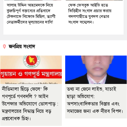
সালাহ উদ্দিন আহমেদকে নিয়ে
ফেক ফেসবুক আইডি হতে
কুরুচিপূর্ণ বক্তব্যের প্রতিবাদে
ভিত্তিহীন সংবাদ প্রচার করায়
টেকনাফে বিক্ষোভ মিছিল, ত্যাগী
বদলগাছীতে যুবদল নেতার
নেতাকর্মীদের মূল্যায়নের দাবি!
সংবাদ সম্মেলন।
জনপ্রিয় সংবাদ
নীতিমালা ছিঁড়ে ফেলে’ কি
তথ্য না জেনে লাইভ, যাচাই
গণপূর্তে গণবদলি ? আইন
ছাড়া অভিযোগ:
উপেক্ষার অভিযোগে তোলপাড় :
অপসাংবাদিকতার বিস্তার এবং
মন্ত্রণালয়ের সিদ্ধান্ত নিয়ে বড়
সমাজের জন্য এক নীরব বিপদ।
প্রশ্নবোধক চিহ্ন।