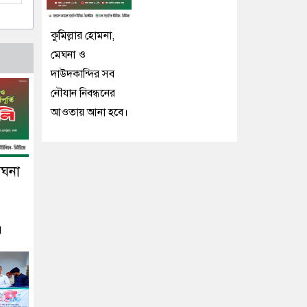
কুমিল্লার হোমনা,
মেঘনা ও
দাউদকান্দির সব
নৌযান নিবন্ধনের
আওতায় আনা হবে।
েঘনা
।