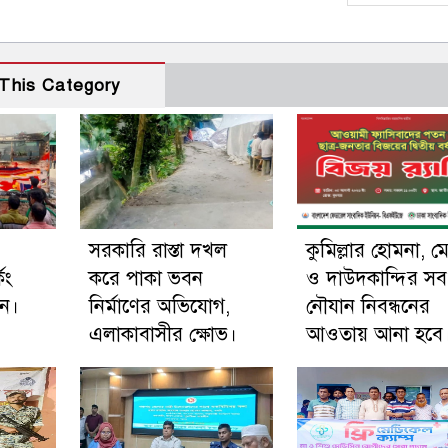
This Category
সরকারি রাস্তা দখল
কুমিল্লার হোমনা, ম
িং
করে পাকা ভবন
ও দাউদকান্দির সব
ুন।
নির্মাণের অভিযোগ,
নৌযান নিবন্ধনের
এলাকাবাসীর ক্ষোভ।
আওতায় আনা হবে