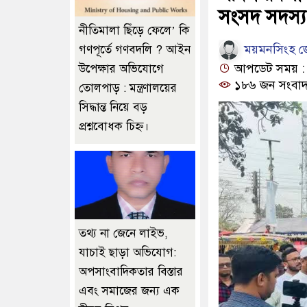
সংসদ সদস্য 
নীতিমালা ছিঁড়ে ফেলে’ কি
ময়মনসিংহ জে
গণপূর্তে গণবদলি ? আইন
আপডেট সময় : ১০
উপেক্ষার অভিযোগে
১৮৬ জন সংবাদ
তোলপাড় : মন্ত্রণালয়ের
সিদ্ধান্ত নিয়ে বড়
প্রশ্নবোধক চিহ্ন।
তথ্য না জেনে লাইভ,
যাচাই ছাড়া অভিযোগ:
অপসাংবাদিকতার বিস্তার
এবং সমাজের জন্য এক