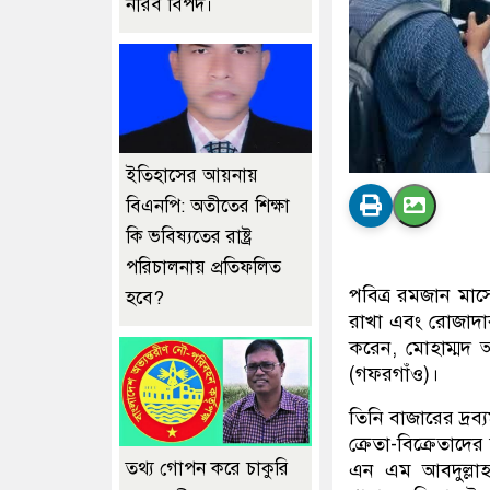
নীরব বিপদ।
ইতিহাসের আয়নায়
বিএনপি: অতীতের শিক্ষা
কি ভবিষ্যতের রাষ্ট্র
পরিচালনায় প্রতিফলিত
পবিত্র রমজান মাসে 
হবে?
রাখা এবং রোজাদারদ
করেন, মোহাম্মদ আ
(গফরগাঁও)।
তিনি বাজারের দ্রব
ক্রেতা-বিক্রেতাদে
তথ্য গোপন করে চাকুরি
এন এম আবদুল্লা