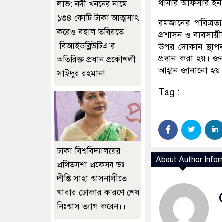
থানার অফিসার ইন
লাভ: নদী খননের নামে
১৩৪ কোটি টাকা আত্মসাৎ
রমজানের পবিত্রতা 
করেও বহাল তবিয়তে
প্রশাসন ও ব্যবসায়
বিআইডব্লিউটিএ’র
উপর দোকান স্থাপন
প্রদান করা হয়। জন
অতিরিক্ত প্রধান প্রকৌশলী
আহ্বান জানানো হয়।
সাইদুর রহমান!
Tag :
ঢাকা বিশ্ববিদ্যালয়ের
About Author Infor
প্রথিতযশা প্রফেসর ডঃ
দীপ্তি সাহা শ্বাসনালীতে
খাবার ঢোকার কারণে শেষ
নিঃশ্বাস ত্যাগ করেন।।