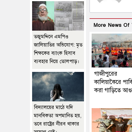
More News Of 
তজুমদ্দিনে এমপিও
জালিয়াতির অভিযোগ: মৃত
শিক্ষকের ব্যাংক হিসাব
ব্যবহার নিয়ে তোলপাড়।
গাজীপুরের
কালিয়াকৈরে পার্ক
করা গাড়িতে আগ
বিদ্যালয়ের মাঠে যদি
মানবিকতা অপমানিত হয়,
তবে রাষ্ট্রের নীরব থাকার