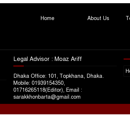
Home
About Us
T
Legal Advisor : Moaz Ariff
H
Dhaka Office: 101, Topkhana, Dhaka.
Mobile: 01939154350,
01716265118(Editor), Email :
sarakkhonbarta@gmail.com
s