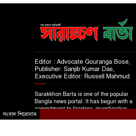
Editor : Advocate Gouranga Bose,
Publisher: Sanjib Kumar Das,
Executive Editor: Russell Mahmud
Sarakkhon Barta is one of the popular
Bangla news portal. It has begun with a
commitment to fearless, investigative,
সংবাদ শিরোনাম
informative & independent journalism.
© 2025 A Subsidiary of M/S Kajol Trader