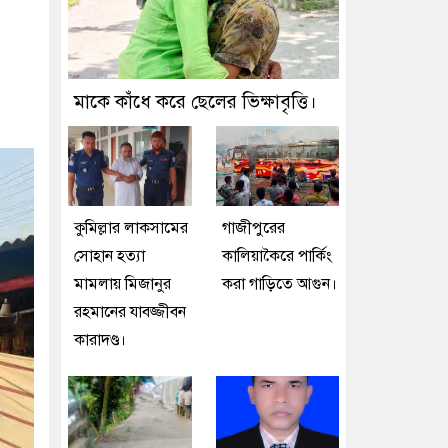
মাকে কাঁধে করে ছেলের ভিক্ষাবৃত্তি।
কুমিল্লার লাকসামের
গাজীপুরের
সোহান হত্যা
কালিয়াকৈরে পার্কিং
মামলায় মিজানুর
করা গাড়িতে আগুন।
রহমানের যাবজ্জীবন
কারাদণ্ড।