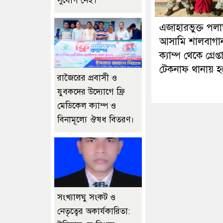
সুযোগ নেই।
এজাহারভুক্ত পল
আসামি শালবাগা
ক্যাম্প থেকে গ্রেপ্ত
টেকনাফ থানায় হস্ত
রাজৈরের‌ প্রবাসী ও
যুবকদের উদ্যোগে ফ্রি
মেডিকেল ক্যাম্প ও
বিনামূল্যে ঔষধ বিতরণ।
সংখ্যালঘু সংকট ও
নেতৃত্বের অকার্যকারিতা: