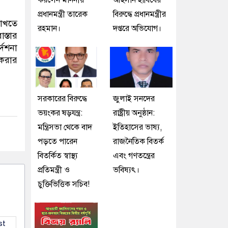
করলেন মাননীয়
আহসান হাবিবের
প্রধানমন্ত্রী তারেক
বিরুদ্ধে প্রধানমন্ত্রীর
রাখতে
রহমান।
দপ্তরে অভিযোগ।
স্তার
দেশনা
 করার
সরকারের বিরুদ্ধে
জুলাই সনদের
ভয়ংকর ষড়যন্ত্র:
রাষ্ট্রীয় অনুষ্ঠান:
মন্ত্রিসভা থেকে বাদ
ইতিহাসের ভাষ্য,
পড়তে পারেন
রাজনৈতিক বিতর্ক
বিতর্কিত স্বাস্থ্য
এবং গণতন্ত্রের
প্রতিমন্ত্রী ও
ভবিষ্যৎ।
চুক্তিভিত্তিক সচিব!
st