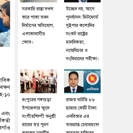
সরকারি রাস্তা দখল
উচ্ছেদ নয়, আগে
করে পাকা ভবন
পুনর্বাসন: মিটফোর্ড
নির্মাণের অভিযোগ,
সুইপার কলোনির
এলাকাবাসীর
সংকট রাষ্ট্রের
ক্ষোভ।
মানবিকতা,
ন্যায়বিচার ও
সংবিধানের পরীক্ষা।
ভাবিক
েক্ষণ
ংহ-১০
রংপুরের গঙ্গাচড়া
রাজস্ব ঘাটতি ৮৮
উপজেলার ক্ষুদে
হাজার কোটি টাকা:
ন এবং
সংগীতশিল্পী অনুশ্রী
এনবিআর এর
কর্তা
রায়ের স্বপ্ন পূরণ
ভারপ্রাপ্ত চেয়ারম্যান
গাঁও