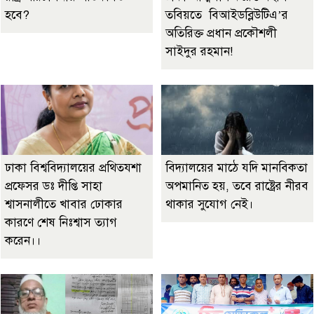
হবে?
তবিয়তে বিআইডব্লিউটিএ’র
অতিরিক্ত প্রধান প্রকৌশলী
সাইদুর রহমান!
ঢাকা বিশ্ববিদ্যালয়ের প্রথিতযশা
বিদ্যালয়ের মাঠে যদি মানবিকতা
প্রফেসর ডঃ দীপ্তি সাহা
অপমানিত হয়, তবে রাষ্ট্রের নীরব
শ্বাসনালীতে খাবার ঢোকার
থাকার সুযোগ নেই।
কারণে শেষ নিঃশ্বাস ত্যাগ
করেন।।