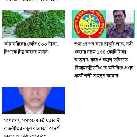
কাঁচামরিচের কেজি ৪০০ টাকা,
তথ্য গোপন করে চাকুরি লাভ: নদী
বিপাকে নিম্ন আয়ের মানুষ।
খননের নামে ১৩৪ কোটি টাকা
আত্মসাৎ করেও বহাল তবিয়তে
বিআইডব্লিউটিএ’র অতিরিক্ত প্রধান
প্রকৌশলী সাইদুর রহমান!
সংখ্যালঘু সমাজে জাতীয়তাবাদী
রাজনীতির নতুন বাস্তবতা: আদর্শ,
নেতৃত্ব ও ভবিষ্যতের প্রশ্ন।