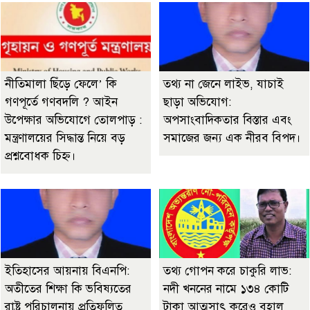
নীতিমালা ছিঁড়ে ফেলে’ কি
তথ্য না জেনে লাইভ, যাচাই
গণপূর্তে গণবদলি ? আইন
ছাড়া অভিযোগ:
উপেক্ষার অভিযোগে তোলপাড় :
অপসাংবাদিকতার বিস্তার এবং
মন্ত্রণালয়ের সিদ্ধান্ত নিয়ে বড়
সমাজের জন্য এক নীরব বিপদ।
প্রশ্নবোধক চিহ্ন।
ইতিহাসের আয়নায় বিএনপি:
তথ্য গোপন করে চাকুরি লাভ:
অতীতের শিক্ষা কি ভবিষ্যতের
নদী খননের নামে ১৩৪ কোটি
রাষ্ট্র পরিচালনায় প্রতিফলিত
টাকা আত্মসাৎ করেও বহাল