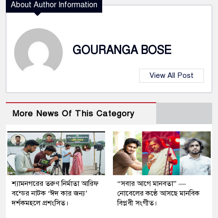
About Author Information
GOURANGA BOSE
View All Post
More News Of This Category
শ্যামনগরের তরুণ নির্মাতা আরিফ
“সবার আগে মানবতা” —
বন্ডের নাটক ‘ঈদ কার জন্য’
নোবেলের কণ্ঠে আসছে মানবিক
দর্শকমহলে প্রশংসিত।
বিপ্লবী সংগীত।