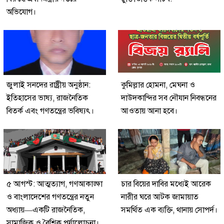
অভিযোগ।
জুলাই সনদের রাষ্ট্রীয় অনুষ্ঠান:
কুমিল্লার হোমনা, মেঘনা ও
ইতিহাসের ভাষ্য, রাজনৈতিক
দাউদকান্দির সব নৌযান নিবন্ধনের
বিতর্ক এবং গণতন্ত্রের ভবিষ্যৎ।
আওতায় আনা হবে।
৫ আগস্ট: আত্মত্যাগ, গণআকাঙ্ক্ষা
চার বিয়ের দাবির মধ্যেই আরেক
ও বাংলাদেশের গণতন্ত্রের নতুন
নারীর ঘরে আটক জামায়াত
অধ্যায়—একটি রাজনৈতিক,
সমর্থিত এক ব্যক্তি, থানায় সোপর্দ।
সামাজিক ও বৈশ্বিক পর্যালোচনা।