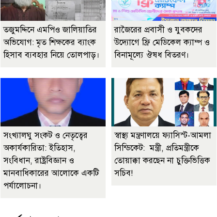
তজুমদ্দিনে এমপিও জালিয়াতির
রাজৈরের‌ প্রবাসী ও যুবকদের
অভিযোগ: মৃত শিক্ষকের ব্যাংক
উদ্যোগে ফ্রি মেডিকেল ক্যাম্প ও
হিসাব ব্যবহার নিয়ে তোলপাড়।
বিনামূল্যে ঔষধ বিতরণ।
সংখ্যালঘু সংকট ও নেতৃত্বের
স্বাস্থ্য মন্ত্রণালয়ে ফ্যাসিস্ট-আমলা
অকার্যকারিতা: ইতিহাস,
সিন্ডিকেট: মন্ত্রী, প্রতিমন্ত্রীকে
সংবিধান, রাষ্ট্রবিজ্ঞান ও
তোয়াক্কা করছেন না চুক্তিভিত্তিক
মানবাধিকারের আলোকে একটি
সচিব!
পর্যালোচনা।