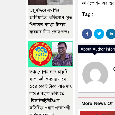
ফাউন্ডেশন এর ওয়
তজুমদ্দিনে এমপিও
Tag :
জালিয়াতির অভিযোগ: মৃত
শিক্ষকের ব্যাংক হিসাব
ব্যবহার নিয়ে তোলপাড়।
About Author Infor
তথ্য গোপন করে চাকুরি
লাভ: নদী খননের নামে
১৩৪ কোটি টাকা আত্মসাৎ
করেও বহাল তবিয়তে
বিআইডব্লিউটিএ’র
More News Of 
অতিরিক্ত প্রধান প্রকৌশলী