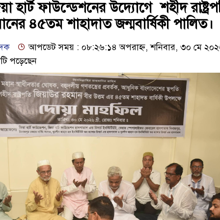
য়া হার্ট ফাউন্ডেশনের উদ্যোগে শহীদ রাষ্ট্রপ
ানের ৪৫তম শাহাদাত জন্মবার্ষিকী পালিত।
েদক
আপডেট সময় : ০৮:২৬:১৪ অপরাহ্ন, শনিবার, ৩০ মে ২০
টি পড়েছেন