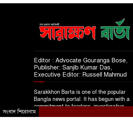
Editor : Advocate Gouranga Bose,
Publisher: Sanjib Kumar Das,
Executive Editor: Russell Mahmud
Sarakkhon Barta is one of the popular
Bangla news portal. It has begun with a
commitment to fearless, investigative,
সংবাদ শিরোনাম
informative & independent journalism.
© 2025 A Subsidiary of M/S Kajol Trader