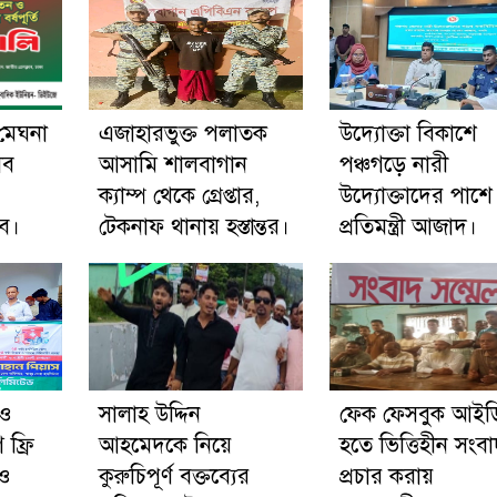
 মেঘনা
এজাহারভুক্ত পলাতক
উদ্যোক্তা বিকাশে
সব
আসামি শালবাগান
পঞ্চগড়ে নারী
ক্যাম্প থেকে গ্রেপ্তার,
উদ্যোক্তাদের পাশে
ে।
টেকনাফ থানায় হস্তান্তর।
প্রতিমন্ত্রী আজাদ।
 ও
সালাহ উদ্দিন
ফেক ফেসবুক আইড
ফ্রি
আহমেদকে নিয়ে
হতে ভিত্তিহীন সংব
 ও
কুরুচিপূর্ণ বক্তব্যের
প্রচার করায়