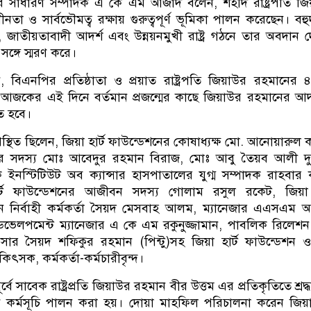
-এর সাধারণ সম্পাদক এ কে এম আজাদ বলেন, শহীদ রাষ্ট্রপতি জ
ীনতা ও সার্বভৌমত্ব রক্ষায় গুরুত্বপূর্ণ ভূমিকা পালন করেছেন। বহ
িষ্ঠা, জাতীয়তাবাদী আদর্শ এবং উন্নয়নমুখী রাষ্ট্র গঠনে তার অবদান 
 সঙ্গে স্মরণ করে।
বিএনপির প্রতিষ্ঠাতা ও প্রয়াত রাষ্ট্রপতি জিয়াউর রহমানের
র আজকের এই দিনে বর্তমান প্রজন্মের কাছে জিয়াউর রহমানের আদ
ে হবে।
্থিত ছিলেন, জিয়া হার্ট ফাউন্ডেশনের কোষাধ্যক্ষ মো. আনোয়ারুল 
মিটির সদস্য মোঃ আবেদুর রহমান বিরাজ, মোঃ আবু তৈয়ব আলী দ
ইনস্টিটিউট অব ক্যান্সার হাসপাতালের যুগ্ম সম্পাদক রাহবার
ার্ট ফাউন্ডেশনের আজীবন সদস্য গোলাম রসুল রকেট, জিয়া হ
ান নির্বাহী কর্মকর্তা সৈয়দ মেসবাহ আলম, ম্যানেজার এএসএম আ
ভেলপমেন্ট ম্যানেজার এ কে এম রকুনুজ্জামান, পাবলিক রিলেশন
িসার সৈয়দ শফিকুর রহমান (পিন্টু)সহ জিয়া হার্ট ফাউন্ডেশন ও
িকিৎসক, কর্মকর্তা-কর্মচারীবৃন্দ।
বে সাবেক রাষ্ট্রপ্রতি জিয়াউর রহমান বীর উত্তম এর প্রতিকৃতিতে শ্রদ্ধ
ণ কর্মসূচি পালন করা হয়। দোয়া মাহফিল পরিচালনা করেন জিয়