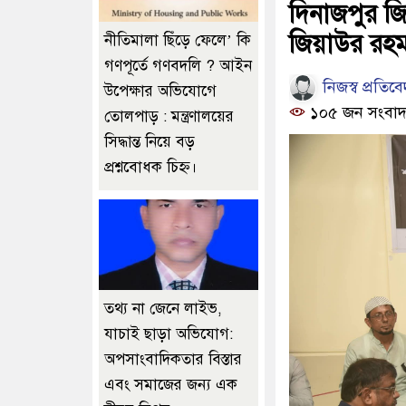
দিনাজপুর জি
জিয়াউর রহম
নীতিমালা ছিঁড়ে ফেলে’ কি
গণপূর্তে গণবদলি ? আইন
নিজস্ব প্রতিব
উপেক্ষার অভিযোগে
১০৫ জন সংবাদ
তোলপাড় : মন্ত্রণালয়ের
সিদ্ধান্ত নিয়ে বড়
প্রশ্নবোধক চিহ্ন।
তথ্য না জেনে লাইভ,
যাচাই ছাড়া অভিযোগ:
অপসাংবাদিকতার বিস্তার
এবং সমাজের জন্য এক