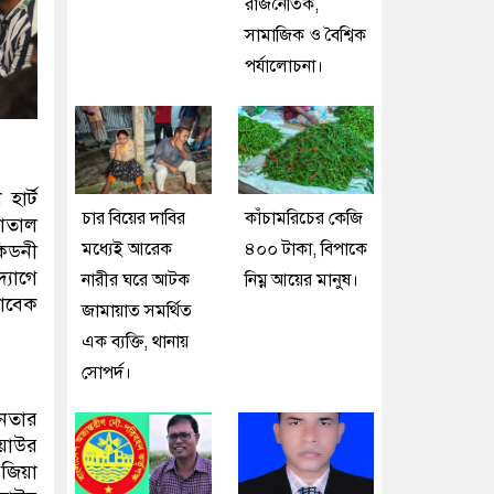
রাজনৈতিক,
সামাজিক ও বৈশ্বিক
পর্যালোচনা।
হার্ট
চার বিয়ের দাবির
কাঁচামরিচের কেজি
পাতাল
মধ্যেই আরেক
৪০০ টাকা, বিপাকে
িডনী
্যোগে
নারীর ঘরে আটক
নিম্ন আয়ের মানুষ।
সাবেক
জামায়াত সমর্থিত
এক ব্যক্তি, থানায়
সোপর্দ।
ীনতার
িয়াউর
 জিয়া