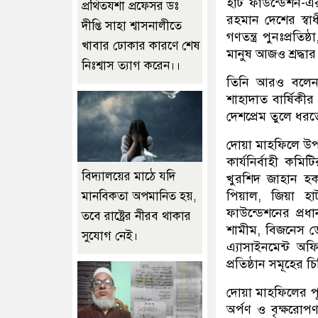
হার্ট ফাউন্ডেশন
প্রথিতযশা প্রফেসর ডঃ
রহমান দেশের স্বাধ
দীপ্তি সাহা শ্বাসনালীতে
গণতন্ত্র পুনঃপ্রত
খাবার ঢোকার কারণে শেষ
মানুষ আজও শ্রদ্ধার
নিঃশ্বাস ত্যাগ করেন।।
তিনি আরও বলেন, 
শাহাদাত বার্ষিকী
দেশপ্রেম তুলে ধরত
দোয়া মাহফিলে উপস
কার্যনির্বাহী ক
বিদ্যালয়ের মাঠে যদি
খুরশিদ জাহান হক 
পিয়াল, জিয়া হ
মানবিকতা অপমানিত হয়,
ফাউন্ডেশনের প্রধ
তবে রাষ্ট্রের নীরব থাকার
শামীম, বিজনেস ডে
সুযোগ নেই।
এ্যাসাইনমেন্ট অফ
প্রতিষ্ঠান সমূহের চ
দোয়া মাহফিলের পূর্
অর্পণ ও বৃক্ষরোপ