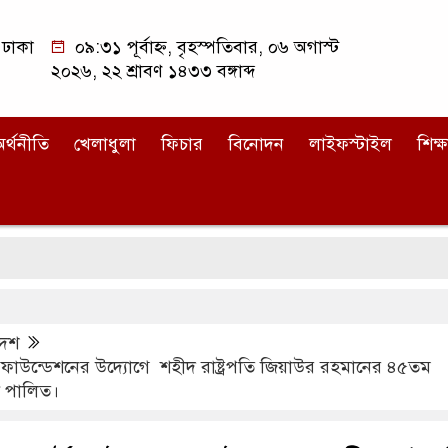
ঢাকা
০৯:৩১ পূর্বাহ্ন, বৃহস্পতিবার, ০৬ অগাস্ট
২০২৬, ২২ শ্রাবণ ১৪৩৩ বঙ্গাব্দ
র্থনীতি
খেলাধুলা
ফিচার
বিনোদন
লাইফস্টাইল
শিক্ষ
দেশ
ট ফাউন্ডেশনের উদ্যোগে শহীদ রাষ্ট্রপতি জিয়াউর রহমানের ৪৫তম
কী পালিত।