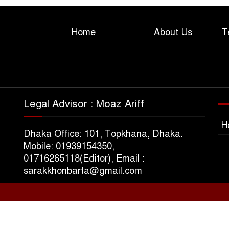
Home
About Us
T
Legal Advisor : Moaz Ariff
H
Dhaka Office: 101, Topkhana, Dhaka.
Mobile: 01939154350,
01716265118(Editor), Email :
sarakkhonbarta@gmail.com
s