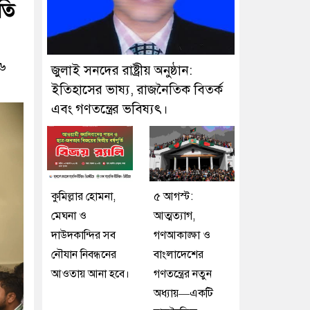
তি
২৬
জুলাই সনদের রাষ্ট্রীয় অনুষ্ঠান:
ইতিহাসের ভাষ্য, রাজনৈতিক বিতর্ক
এবং গণতন্ত্রের ভবিষ্যৎ।
কুমিল্লার হোমনা,
৫ আগস্ট:
মেঘনা ও
আত্মত্যাগ,
দাউদকান্দির সব
গণআকাঙ্ক্ষা ও
নৌযান নিবন্ধনের
বাংলাদেশের
আওতায় আনা হবে।
গণতন্ত্রের নতুন
অধ্যায়—একটি