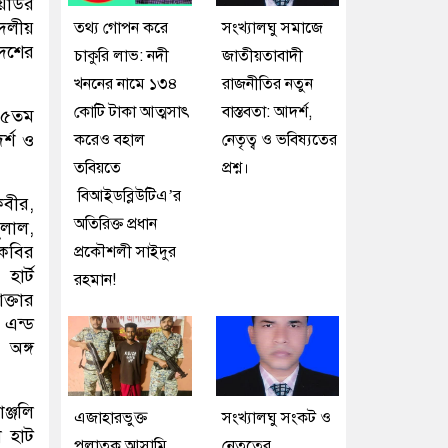
িয়াউর
ুদলীয়
তথ্য গোপন করে
সংখ্যালঘু সমাজে
দেশের
চাকুরি লাভ: নদী
জাতীয়তাবাদী
খননের নামে ১৩৪
রাজনীতির নতুন
কোটি টাকা আত্মসাৎ
বাস্তবতা: আদর্শ,
 ৪৫তম
র্শ ও
করেও বহাল
নেতৃত্ব ও ভবিষ্যতের
তবিয়তে
প্রশ্ন।
বিআইডব্লিউটিএ’র
কবীর,
অতিরিক্ত প্রধান
ুলাল,
 কবির
প্রকৌশলী সাইদুর
ার্ট
রহমান!
ক্তার
 এন্ড
 অঙ্গ
াঞ্জলি
এজাহারভুক্ত
সংখ্যালঘু সংকট ও
া হাট
পলাতক আসামি
নেতৃত্বের