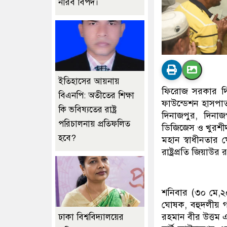
নীরব বিপদ।
ইতিহাসের আয়নায়
ফিরোজ সরকার দিনা
বিএনপি: অতীতের শিক্ষা
ফাউন্ডেশন হাসপাত
কি ভবিষ্যতের রাষ্ট্র
দিনাজপুর, দিনা
পরিচালনায় প্রতিফলিত
ডিজিজেস ও খুরশীদ 
হবে?
মহান স্বাধীনতার ঘ
রাষ্ট্রপ্রতি জিয়া
শনিবার (৩০ মে,২
ঘোষক, বহুদলীয় গণত
রহমান বীর উত্তম এ
ঢাকা বিশ্ববিদ্যালয়ের