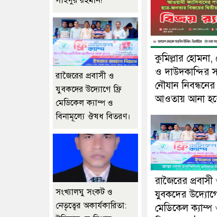
সাইদুর রহমান!
কুমিল্লার হোমনা,
ও দাউদকান্দির 
রাজৈরের‌ প্রবাসী ও
নৌযান নিবন্ধনের
যুবকদের উদ্যোগে ফ্রি
আওতায় আনা হব
মেডিকেল ক্যাম্প ও
বিনামূল্যে ঔষধ বিতরণ।
রাজৈরের‌ প্রবাসী
সংখ্যালঘু সংকট ও
যুবকদের উদ্যোগে 
নেতৃত্বের অকার্যকারিতা:
মেডিকেল ক্যাম্প