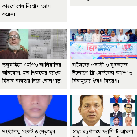
কারণে শেষ নিঃশ্বাস ত্যাগ
করেন।।
তজুমদ্দিনে এমপিও জালিয়াতির
রাজৈরের‌ প্রবাসী ও যুবকদের
অভিযোগ: মৃত শিক্ষকের ব্যাংক
উদ্যোগে ফ্রি মেডিকেল ক্যাম্প ও
হিসাব ব্যবহার নিয়ে তোলপাড়।
বিনামূল্যে ঔষধ বিতরণ।
সংখ্যালঘু সংকট ও নেতৃত্বের
স্বাস্থ্য মন্ত্রণালয়ে ফ্যাসিস্ট-আমলা