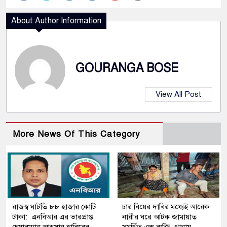
About Author Information
GOURANGA BOSE
View All Post
More News Of This Category
রাজস্ব ঘাটতি ৮৮ হাজার কোটি
চার বিয়ের দাবির মধ্যেই আরেক
টাকা: এনবিআর এর ভারপ্রাপ্ত
নারীর ঘরে আটক জামায়াত