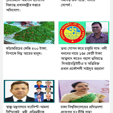
চেয়ারম্যান আহসান হাবিবের
সমর্থিত এক ব্যক্তি, থানায়
বিরুদ্ধে প্রধানমন্ত্রীর দপ্তরে
সোপর্দ।
অভিযোগ।
কাঁচামরিচের কেজি ৪০০ টাকা,
তথ্য গোপন করে চাকুরি লাভ: নদী
বিপাকে নিম্ন আয়ের মানুষ।
খননের নামে ১৩৪ কোটি টাকা
আত্মসাৎ করেও বহাল তবিয়তে
বিআইডব্লিউটিএ’র অতিরিক্ত
প্রধান প্রকৌশলী সাইদুর রহমান!
স্বাস্থ্য মন্ত্রণালয়ে ফ্যাসিস্ট-আমলা
ঢাকা বিশ্ববিদ্যালয়ের প্রথিতযশা
সিন্ডিকেট: মন্ত্রী, প্রতিমন্ত্রীকে
প্রফেসর ডঃ দীপ্তি সাহা