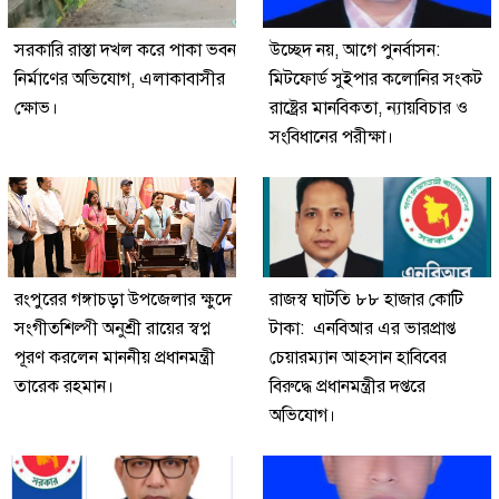
সরকারি রাস্তা দখল করে পাকা ভবন
উচ্ছেদ নয়, আগে পুনর্বাসন:
নির্মাণের অভিযোগ, এলাকাবাসীর
মিটফোর্ড সুইপার কলোনির সংকট
ক্ষোভ।
রাষ্ট্রের মানবিকতা, ন্যায়বিচার ও
সংবিধানের পরীক্ষা।
রংপুরের গঙ্গাচড়া উপজেলার ক্ষুদে
রাজস্ব ঘাটতি ৮৮ হাজার কোটি
সংগীতশিল্পী অনুশ্রী রায়ের স্বপ্ন
টাকা: এনবিআর এর ভারপ্রাপ্ত
পূরণ করলেন মাননীয় প্রধানমন্ত্রী
চেয়ারম্যান আহসান হাবিবের
তারেক রহমান।
বিরুদ্ধে প্রধানমন্ত্রীর দপ্তরে
অভিযোগ।