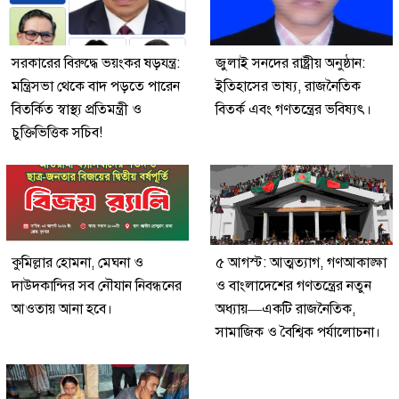
সরকারের বিরুদ্ধে ভয়ংকর ষড়যন্ত্র:
জুলাই সনদের রাষ্ট্রীয় অনুষ্ঠান:
মন্ত্রিসভা থেকে বাদ পড়তে পারেন
ইতিহাসের ভাষ্য, রাজনৈতিক
বিতর্কিত স্বাস্থ্য প্রতিমন্ত্রী ও
বিতর্ক এবং গণতন্ত্রের ভবিষ্যৎ।
চুক্তিভিত্তিক সচিব!
কুমিল্লার হোমনা, মেঘনা ও
৫ আগস্ট: আত্মত্যাগ, গণআকাঙ্ক্ষা
দাউদকান্দির সব নৌযান নিবন্ধনের
ও বাংলাদেশের গণতন্ত্রের নতুন
আওতায় আনা হবে।
অধ্যায়—একটি রাজনৈতিক,
সামাজিক ও বৈশ্বিক পর্যালোচনা।