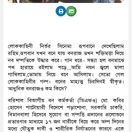
লোককাহিনী নির্ভর সিনেমা রূপবানে দেখেছিলাম
রহিম,রূপবান যখন বনে যায় বনরাজ তখন শক্তিমত্তা দিয়ে
নব দম্পতিকে উদ্ধার করে। গান ধরে– সন্ধ্যা হল বনমাঝে
পথ হারায়ে রইলাম পড়ে,,,আমি নয়ন জ্বলে মালা
গাথিলাম,তোমায় নিয়ে বনে আসিলাম। সেতো গেল
লোককাহিনীর গল্প। বনের মাহ্যত্ম চিরদিনই স্বীকৃত।
আধুনিক বনরাজও কম কিসে?
বরিশাল বিভাগীয় বন কর্মকর্তা (ডিএফও) মো. কবির
হোসেন পাটোয়ারী বিদেশে পড়াশোনা, সরকারি চাকরি,
বিমানবালা হিসেবে সুযোগ বা সম্পত্তি প্রদানের প্রলোভনে
প্রতারণার মাধ্যমে ১৭ জন নারীকে বিয়ে করে অল্প দিনের
মধ্যে যৌতুক দাবী ও শারীরিক নির্যাতনের কারণে একে