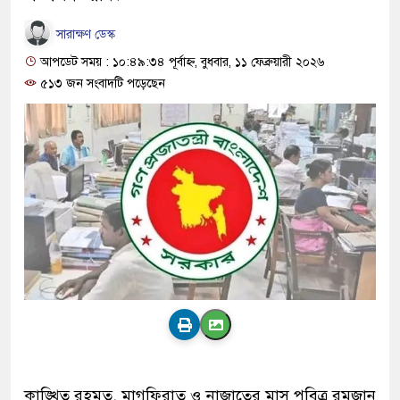
সারাক্ষণ ডেস্ক
আপডেট সময় : ১০:৪৯:৩৪ পূর্বাহ্ন, বুধবার, ১১ ফেব্রুয়ারী ২০২৬
৫১৩ জন সংবাদটি পড়েছেন
কাঙ্খিত রহমত, মাগফিরাত ও নাজাতের মাস পবিত্র রমজান