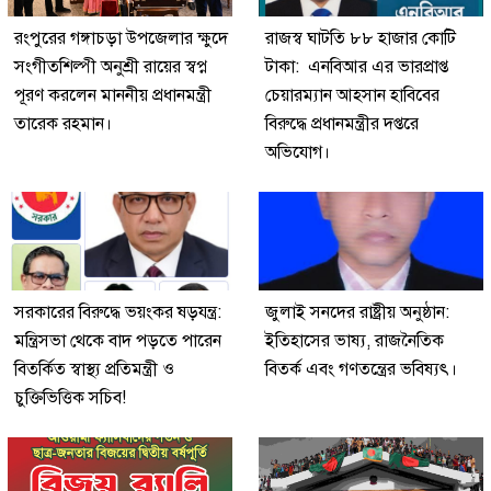
রংপুরের গঙ্গাচড়া উপজেলার ক্ষুদে
রাজস্ব ঘাটতি ৮৮ হাজার কোটি
সংগীতশিল্পী অনুশ্রী রায়ের স্বপ্ন
টাকা: এনবিআর এর ভারপ্রাপ্ত
পূরণ করলেন মাননীয় প্রধানমন্ত্রী
চেয়ারম্যান আহসান হাবিবের
তারেক রহমান।
বিরুদ্ধে প্রধানমন্ত্রীর দপ্তরে
অভিযোগ।
সরকারের বিরুদ্ধে ভয়ংকর ষড়যন্ত্র:
জুলাই সনদের রাষ্ট্রীয় অনুষ্ঠান:
মন্ত্রিসভা থেকে বাদ পড়তে পারেন
ইতিহাসের ভাষ্য, রাজনৈতিক
বিতর্কিত স্বাস্থ্য প্রতিমন্ত্রী ও
বিতর্ক এবং গণতন্ত্রের ভবিষ্যৎ।
চুক্তিভিত্তিক সচিব!