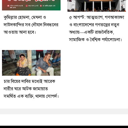
কুমিল্লার হোমনা, মেঘনা ও
৫ আগস্ট: আত্মত্যাগ, গণআকাঙ্ক্ষা
দাউদকান্দির সব নৌযান নিবন্ধনের
ও বাংলাদেশের গণতন্ত্রের নতুন
আওতায় আনা হবে।
অধ্যায়—একটি রাজনৈতিক,
সামাজিক ও বৈশ্বিক পর্যালোচনা।
চার বিয়ের দাবির মধ্যেই আরেক
নারীর ঘরে আটক জামায়াত
সমর্থিত এক ব্যক্তি, থানায় সোপর্দ।