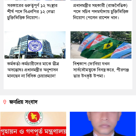
সরকারের গুরুত্বপূর্ণ ১২ সংস্থার
প্রধানমন্ত্রীর সহকারী (রাজনৈতিক)
শীর্ষ পদে বিএনপির ১২ নেতা
পদে সচিব পদমর্যাদায় চুক্তিভিত্তিক
চুক্তিভিত্তিক নিয়োগ।
নিয়োগ পেলেন রাশেদ খান।
কর্মকর্তা-কর্মচারীদের মাঝে তীব্র
বিশ্বকাপ ফোবিয়া যখন
অসন্তোষঃ প্রধানমন্ত্রীর অনুশাসন
সার্বভৌমত্বকে বিবস্ত্র করে, পীরগঞ্জ
মানছেন না বিসিক চেয়ারম্যান!
তার উৎকৃষ্ট উপমা।
জনপ্রিয় সংবাদ