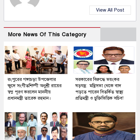
View All Post
More News Of This Category
রংপুরের গঙ্গাচড়া উপজেলার
সরকারের বিরুদ্ধে ভয়ংকর
ক্ষুদে সংগীতশিল্পী অনুশ্রী রায়ের
ষড়যন্ত্র: মন্ত্রিসভা থেকে বাদ
স্বপ্ন পূরণ করলেন মাননীয়
পড়তে পারেন বিতর্কিত স্বাস্থ্য
প্রধানমন্ত্রী তারেক রহমান।
প্রতিমন্ত্রী ও চুক্তিভিত্তিক সচিব!