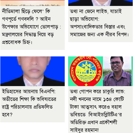
নীতিমালা ছিঁড়ে ফেলে’ কি
তথ্য না জেনে লাইভ, যাচাই
গণপূর্তে গণবদলি ? আইন
ছাড়া অভিযোগ:
উপেক্ষার অভিযোগে তোলপাড় :
অপসাংবাদিকতার বিস্তার এবং
মন্ত্রণালয়ের সিদ্ধান্ত নিয়ে বড়
সমাজের জন্য এক নীরব বিপদ।
প্রশ্নবোধক চিহ্ন।
ইতিহাসের আয়নায় বিএনপি:
তথ্য গোপন করে চাকুরি লাভ:
অতীতের শিক্ষা কি ভবিষ্যতের
নদী খননের নামে ১৩৪ কোটি
রাষ্ট্র পরিচালনায় প্রতিফলিত
টাকা আত্মসাৎ করেও বহাল
হবে?
তবিয়তে বিআইডব্লিউটিএ’র
অতিরিক্ত প্রধান প্রকৌশলী
সাইদুর রহমান!