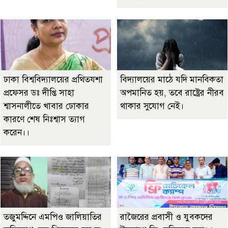
ঢাকা বিশ্ববিদ্যালয়ের প্রথিতযশা
বিদ্যালয়ের মাঠে যদি মানবিকতা
প্রফেসর ডঃ দীপ্তি সাহা
অপমানিত হয়, তবে রাষ্ট্রের নীরব
শ্বাসনালীতে খাবার ঢোকার
থাকার সুযোগ নেই।
কারণে শেষ নিঃশ্বাস ত্যাগ
করেন।।
তজুমদ্দিনে এমপিও জালিয়াতির
রাজৈরের‌ প্রবাসী ও যুবকদের