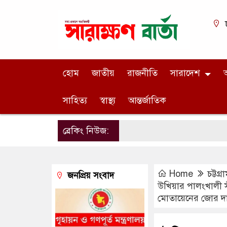
হোম
জাতীয়
রাজনীতি
সারাদেশ
অ
সাহিত্য
স্বাস্থ্য
আন্তর্জাতিক
ব্রেকিং নিউজ:
Home
চট্টগ্
জনপ্রিয় সংবাদ
উখিয়ার পালংখালী স
মোতায়েনের জোর দ