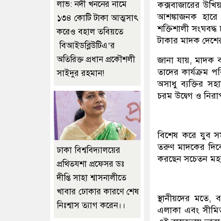
লাভ: নদী খননের নামে
কক্সবাজারের উখিয়
আশঙ্কাজনক হারে 
১৩৪ কোটি টাকা আত্মসাৎ
শক্তিশালী সংঘবদ্ধ 
করেও বহাল তবিয়তে
টাকার মাদক দেশের অ
বিআইডব্লিউটিএ’র
অতিরিক্ত প্রধান প্রকৌশলী
জানা যায়, মাদক ব
তাদের কার্যক্রম প
সাইদুর রহমান!
অসাধু ব্যক্তির 
চরম উদ্বেগ ও নিরা
বিশেষ করে যুব 
তরুণ মাদকের দিকে 
ঢাকা বিশ্ববিদ্যালয়ের
করছেন সচেতন ম
প্রথিতযশা প্রফেসর ডঃ
দীপ্তি সাহা শ্বাসনালীতে
খাবার ঢোকার কারণে শেষ
স্থানীয়দের মতে, 
নিঃশ্বাস ত্যাগ করেন।।
এলাকা এবং সীমি