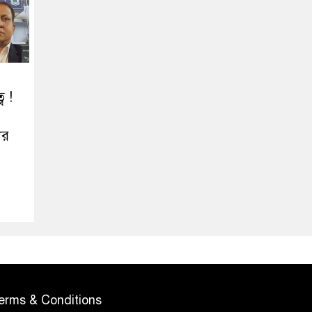
ব !
ের
erms & Conditions