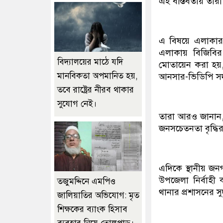
এই বাস্তবতায় তার
এ বিষয়ে এলাকার
এলাকায় বিজিবির 
বিদ্যালয়ের মাঠে যদি
মোতায়েন করা হয়, 
মানবিকতা অপমানিত হয়,
আনসার-ভিডিপি সদস
তবে রাষ্ট্রের নীরব থাকার
সুযোগ নেই।
তারা আরও জানান, 
জনসচেতনতা বৃদ্ধি
এদিকে স্থানীয় জন
উপজেলা নির্বাহ
তজুমদ্দিনে এমপিও
থানার প্রশাসনের সু
জালিয়াতির অভিযোগ: মৃত
শিক্ষকের ব্যাংক হিসাব