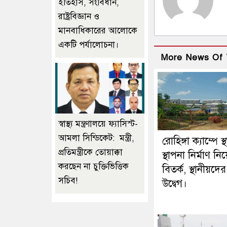
ইতিহাস, সংবিধান,
রাষ্ট্রবিজ্ঞান ও
মানবাধিকারের আলোকে
একটি পর্যালোচনা।
More News Of 
স্বাস্থ্য মন্ত্রণালয়ে ফ্যাসিস্ট-
আমলা সিন্ডিকেট: মন্ত্রী,
রোহিঙ্গা ক্যাম্পে স্
প্রতিমন্ত্রীকে তোয়াক্কা
স্থাপনা নির্মাণ নি
করছেন না চুক্তিভিত্তিক
বিতর্ক, স্থানীয়দের
সচিব!
উদ্বেগ।