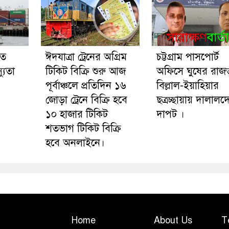
তে
ঈদযাত্রা ট্রেনের অগ্রিম
চট্টগ্রাম পাসপোর্ট
্যুতা
টিকিট বিক্রি শুরু আজ
অফিসে ঘুষের রাজত্
পূর্বাঞ্চলে প্রতিদিন ১৬
বিল্লাল-ইয়াহিয়ার
।
জোড়া ট্রেনে বিক্রি হবে
ছত্রচ্ছায়ায় দালালদ
১০ হাজার টিকিট
দাপট ।
শতভাগ টিকিট বিক্রি
হবে অনলাইনে।
Home
About Us
T