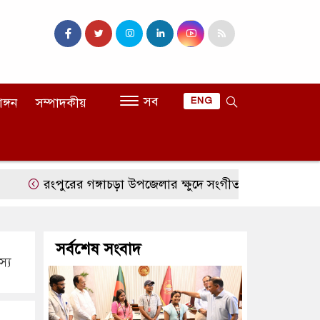
সব
াঙ্গন
সম্পাদকীয়
ENG
পুরের গঙ্গাচড়া উপজেলার ক্ষুদে সংগীতশিল্পী অনুশ্রী রায়ের স্বপ্ন প
সর্বশেষ সংবাদ
স্য