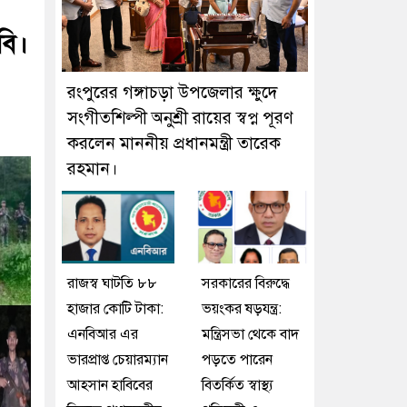
বি।
রংপুরের গঙ্গাচড়া উপজেলার ক্ষুদে
সংগীতশিল্পী অনুশ্রী রায়ের স্বপ্ন পূরণ
করলেন মাননীয় প্রধানমন্ত্রী তারেক
রহমান।
রাজস্ব ঘাটতি ৮৮
সরকারের বিরুদ্ধে
হাজার কোটি টাকা:
ভয়ংকর ষড়যন্ত্র:
এনবিআর এর
মন্ত্রিসভা থেকে বাদ
ভারপ্রাপ্ত চেয়ারম্যান
পড়তে পারেন
আহসান হাবিবের
বিতর্কিত স্বাস্থ্য