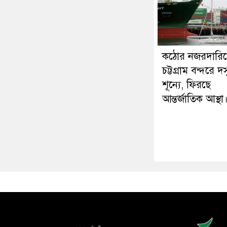
কঠোর নজরদারি
চট্টগ্রাম বন্দরে দস
শূন্যে, ফিরছে
আন্তর্জাতিক আস্থা