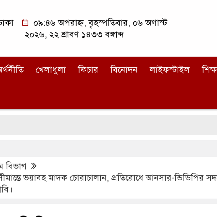
ঢাকা
০৯:৪৬ অপরাহ্ন, বৃহস্পতিবার, ০৬ অগাস্ট
২০২৬, ২২ শ্রাবণ ১৪৩৩ বঙ্গাব্দ
র্থনীতি
খেলাধুলা
ফিচার
বিনোদন
লাইফস্টাইল
শিক্ষ
রং
রাম বিভাগ
ীমান্তে ভয়াবহ মাদক চোরাচালান, প্রতিরোধে আনসার-ভিডিপির সদ
াবি।