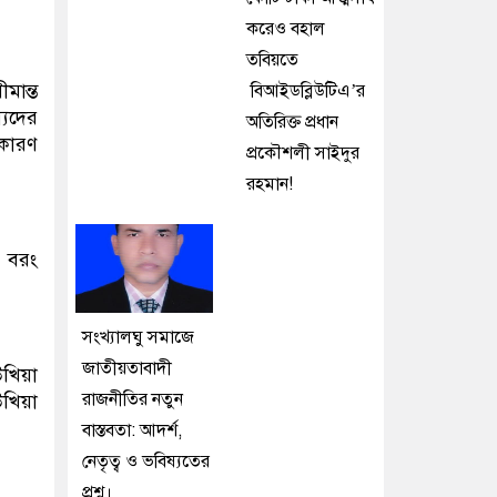
।
করেও বহাল
তবিয়তে
ান্ত
বিআইডব্লিউটিএ’র
্যদের
অতিরিক্ত প্রধান
 কারণ
প্রকৌশলী সাইদুর
রহমান!
, বরং
সংখ্যালঘু সমাজে
জাতীয়তাবাদী
উখিয়া
রাজনীতির নতুন
খিয়া
বাস্তবতা: আদর্শ,
নেতৃত্ব ও ভবিষ্যতের
প্রশ্ন।