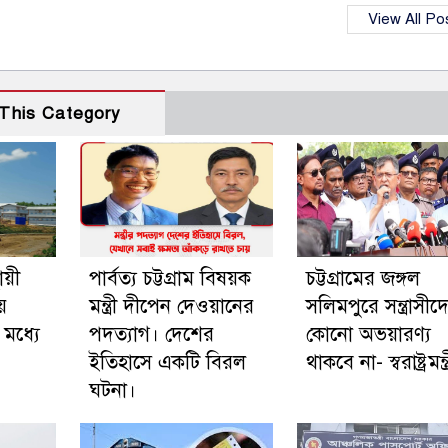
View All Po
This Category
থায়ী
পার্বত্য চট্টগ্রাম বিষয়ক
চট্টগ্রামের জঙ্গল
য়ে
মন্ত্রী দীপেন দেওয়ানের
সলিমপুরে সন্ত্রাসীদ
 মধ্যে
পদত্যাগ। দেশের
কোনো অভয়ারণ্য
ইতিহাসে একটি বিরল
থাকবে না- স্বরাষ্ট্রমন্ত্
ঘটনা।