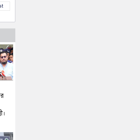
st
ের
রী।