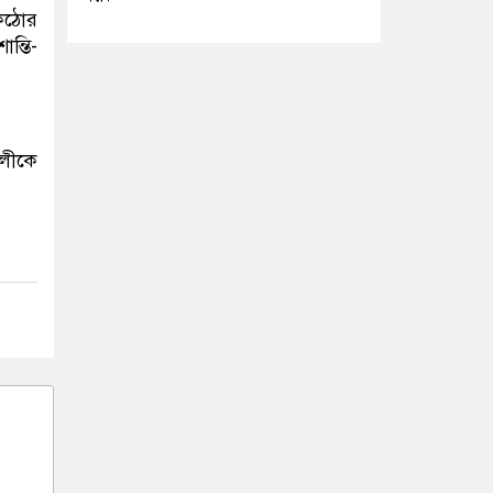
 কঠোর
ন্তি-
ালীকে