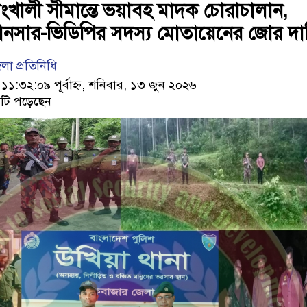
ংখালী সীমান্তে ভয়াবহ মাদক চোরাচালান,
আনসার-ভিডিপির সদস্য মোতায়েনের জোর দা
লা প্রতিনিধি
:৩২:০৯ পূর্বাহ্ন, শনিবার, ১৩ জুন ২০২৬
টি পড়েছেন