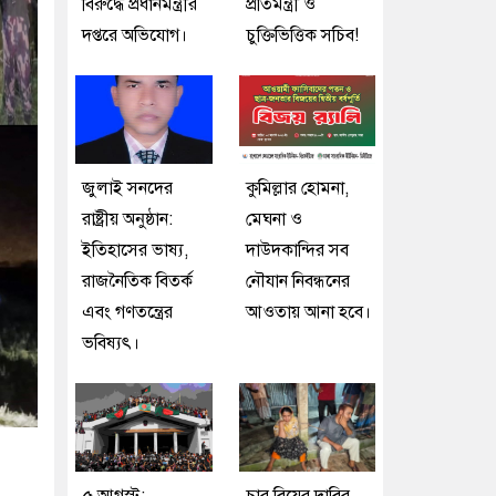
বিরুদ্ধে প্রধানমন্ত্রীর
প্রতিমন্ত্রী ও
দপ্তরে অভিযোগ।
চুক্তিভিত্তিক সচিব!
জুলাই সনদের
কুমিল্লার হোমনা,
রাষ্ট্রীয় অনুষ্ঠান:
মেঘনা ও
ইতিহাসের ভাষ্য,
দাউদকান্দির সব
রাজনৈতিক বিতর্ক
নৌযান নিবন্ধনের
এবং গণতন্ত্রের
আওতায় আনা হবে।
ভবিষ্যৎ।