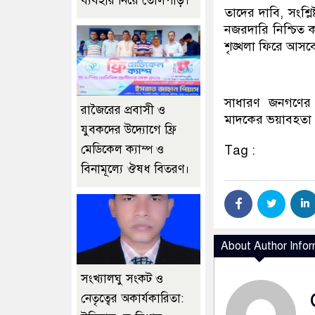
ব্যবহার নিয়ে তোলপাড়।
তাদের দাবি, সংশ্ল
নজরদারি নিশ্চিত
শৃঙ্খলা ফিরে আসব
সাধারণ জনগণের প
রাজৈরের‌ প্রবাসী ও
মাদকের ভয়াবহতা 
যুবকদের উদ্যোগে ফ্রি
মেডিকেল ক্যাম্প ও
Tag :
বিনামূল্যে ঔষধ বিতরণ।
About Author Infor
সংখ্যালঘু সংকট ও
নেতৃত্বের অকার্যকারিতা: