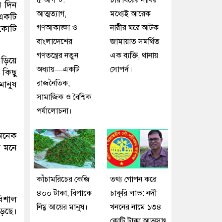
৫ আগস্ট:
চার বিয়ের দাবির
ন দিন
আত্মত্যাগ,
মধ্যেই আরেক
 একটি
গণআকাঙ্ক্ষা ও
নারীর ঘরে আটক
 কোটি
বাংলাদেশের
জামায়াত সমর্থিত
গণতন্ত্রের নতুন
এক ব্যক্তি, থানায়
এড়িয়ে
অধ্যায়—একটি
সোপর্দ।
 কিছু
রাজনৈতিক,
মানুষ
সামাজিক ও বৈশ্বিক
পর্যালোচনা।
অনেক
ে মনে
কাঁচামরিচের কেজি
তথ্য গোপন করে
৪০০ টাকা, বিপাকে
চাকুরি লাভ: নদী
বিশাল
নিম্ন আয়ের মানুষ।
খননের নামে ১৩৪
ড়ছে।
কোটি টাকা আত্মসাৎ