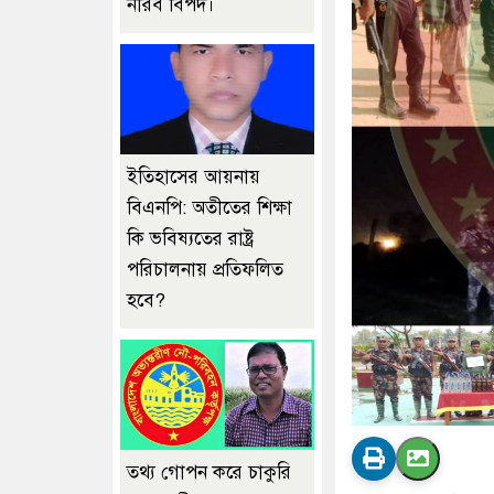
নীরব বিপদ।
ইতিহাসের আয়নায়
বিএনপি: অতীতের শিক্ষা
কি ভবিষ্যতের রাষ্ট্র
পরিচালনায় প্রতিফলিত
হবে?
তথ্য গোপন করে চাকুরি